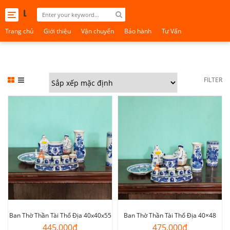
Toggle
navigation
Trang chủ
Giới thiệu
Vận chuyển
Bảo hành
Tư Vấn
FILTER
Ban Thờ Thần Tài Thổ Địa 40x40x55
Ban Thờ Thần Tài Thổ Địa 40×48
445.000
₫
475.000
₫