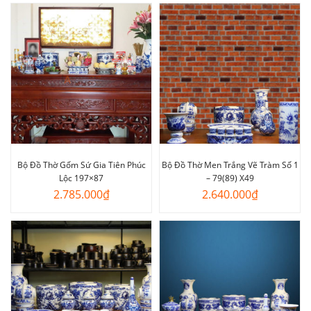
Bộ Đồ Thờ Gốm Sứ Gia Tiên Phúc
Bộ Đồ Thờ Men Trắng Vẽ Tràm Số 1
Lộc 197×87
– 79(89) X49
2.785.000
₫
2.640.000
₫