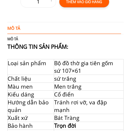
THÊM VÀO GIỎ HÀNG
MÔ TẢ
T
MÔ TẢ
THÔNG TIN SẢN PHẨM:
Loại sản phẩm
Bộ đồ thờ gia tiên gốm
sứ 107×61
Chất liệu
sứ trắng
Màu men
Men trắng
Kiểu dáng
Cổ điển
Hướng dẫn bảo
Tránh rơi vỡ, va đập
quản
mạnh
Xuất xứ
Bát Tràng
Bảo hành
Trọn đời