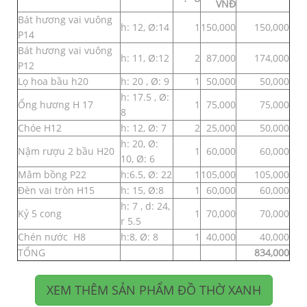
VNĐ
Bát hương vai vuông
h: 12, Ø:14
1
150,000
150,000
P14
Bát hương vai vuông
h: 11, Ø:12
2
87,000
174,000
P12
Lọ hoa bầu h20
h: 20 , Ø: 9
1
50,000
50,000
h: 17.5 , Ø:
Ống hương H 17
1
75,000
75,000
8
Chóe H12
h: 12, Ø: 7
2
25,000
50,000
h: 20, Ø:
Nậm rượu 2 bầu H20
1
60,000
60,000
10, Ø: 6
Mâm bồng P22
h:6.5, Ø: 22
1
105,000
105,000
Đèn vai tròn H15
h: 15, Ø:8
1
60,000
60,000
h: 7 , d: 24,
Kỷ 5 cong
1
70,000
70,000
r 5.5
Chén nước H8
h:8, Ø: 8
1
40,000
40,000
TỔNG
834,000
XEM THÊM SẢN PHẨM ĐỒ THỜ XANH