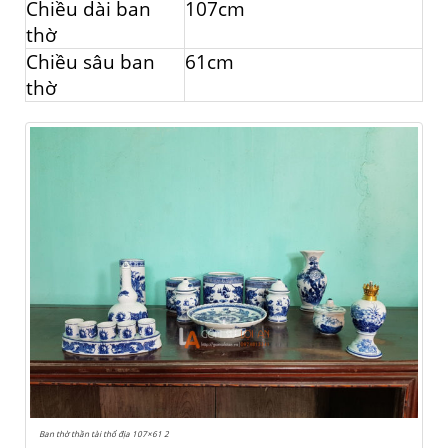
Chiều dài ban
107cm
thờ
Chiều sâu ban
61cm
thờ
Ban thờ thần tài thổ địa 107×61 2