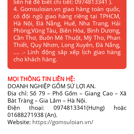
liên hệ để biết chi tiết: 0974813341 ).
4. Gomsuloian.vn
giao hàng toàn quốc,
có đội ngũ giao hàng riêng tại TPHCM,
Hà Nội, Đà Nẵng, Huế, Nha Trang, Hải
Phòng,Vũng Tàu, Biên Hòa, Bình Dương,
Cần Thơ, Buôn Mê Thuột, Mỹ Tho, Phan
Thiết, Quy Nhơn, Long Xuyên, Đà Nẵng,
…. .- Linh động sắp xếp lịch giao hàng
cho khách hàng.
MỌI THÔNG TIN LIÊN HỆ:
DOANH NGHIỆP GỐM SỨ LỢI AN.
Địa chỉ: Số 79 – Phố Gốm – Giang Cao – Xã
Bát Tràng – Gia Lâm – Hà Nội.
Điện thoại: 0974813341(Hưng) hoặc
01688271938 (An).
Website:
https://gomsuloian.vn/