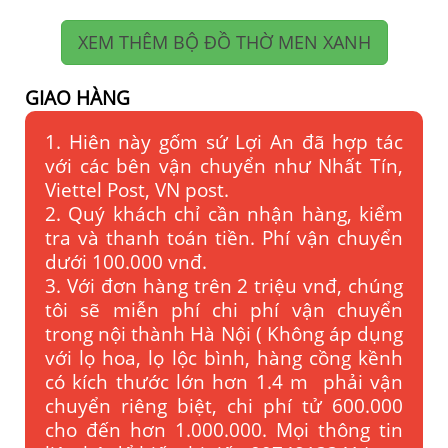
XEM THÊM BỘ ĐỒ THỜ MEN XANH
GIAO HÀNG
1. Hiên này gốm sứ Lợi An đã hợp tác
với các bên vận chuyển như Nhất Tín,
Viettel Post, VN post.
2. Quý khách chỉ cần nhận hàng, kiểm
tra và thanh toán tiền. Phí vận chuyển
dưới 100.000 vnđ.
3. Với đơn hàng trên 2 triệu vnđ, chúng
tôi sẽ miễn phí chi phí vận chuyển
trong nội thành Hà Nội ( Không áp dụng
với lọ hoa, lọ lộc bình, hàng cồng kềnh
có kích thước lớn hơn 1.4 m phải vận
chuyển riêng biệt, chi phí tử 600.000
cho đến hơn 1.000.000. Mọi thông tin