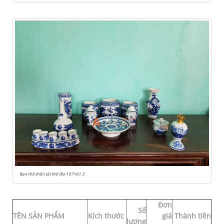
Ban thờ thần tài thổ địa 107×61 3
Đơn
Số
TÊN SẢN PHẨM
Kích thước
giá
Thành tiền
lượng