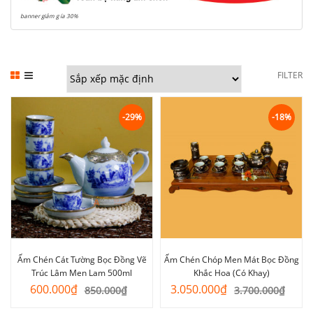
banner giảm g ía 30%
FILTER
-29%
-18%
Ấm Chén Cát Tường Bọc Đồng Vẽ
Ấm Chén Chóp Men Mát Bọc Đồng
Trúc Lâm Men Lam 500ml
Khắc Hoa (Có Khay)
Giá
Giá
Giá
Giá
600.000
₫
3.050.000
₫
850.000
₫
3.700.000
₫
gốc
hiện
gốc
hiện