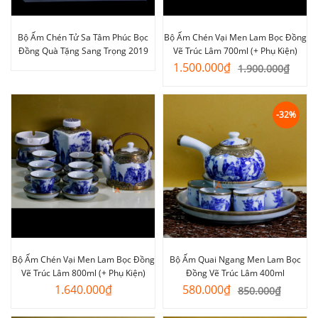
Bộ Ấm Chén Tử Sa Tâm Phúc Bọc
Bộ Ấm Chén Vại Men Lam Bọc Đồng
Đồng Quà Tặng Sang Trọng 2019
Vẽ Trúc Lâm 700ml (+ Phụ Kiện)
Giá
Giá
1.500.000
₫
1.900.000
₫
gốc
hiện
là:
tại
1.900.000₫.
là:
-32%
1.500.000₫.
Bộ Ấm Chén Vại Men Lam Bọc Đồng
Bộ Ấm Quai Ngang Men Lam Bọc
Vẽ Trúc Lâm 800ml (+ Phụ Kiện)
Đồng Vẽ Trúc Lâm 400ml
Giá
Giá
1.640.000
₫
580.000
₫
850.000
₫
gốc
hiện