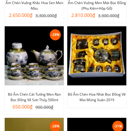
Ấm Chén Vuông Khắc Hoa Sen Men
Ấm Chén Vuông Men Mát Bọc Đồng
Màu
(Phụ Kiện+Hộp Gỗ)
Giá
Giá
Giá
Giá
2.650.000
₫
2.810.000
₫
3.300.000
₫
3.300.000
₫
gốc
hiện
gốc
hiện
là:
tại
là:
tại
3.300.000₫.
là:
3.300.000₫.
là:
-28%
2.650.000₫.
2.810.000₫.
Bộ Ấm Chén Cát Tường Men Rạn
Bộ Ấm Chén Hoa Nhài Bọc Đồng Vẽ
Bọc Đồng Vẽ Sơn Thủy 500ml
Mai Mừng Xuân 2019
Giá
Giá
650.000
₫
900.000
₫
gốc
hiện
là:
tại
900.000₫.
là:
-28%
-31%