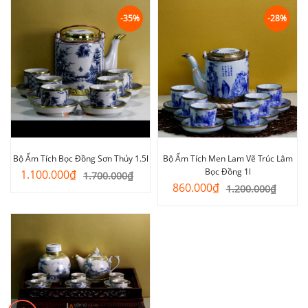
là:
tại
850.000₫.
là:
-35%
-28%
580.000₫.
Bộ Ấm Tích Bọc Đồng Sơn Thủy 1.5l
Bộ Ấm Tích Men Lam Vẽ Trúc Lâm
Bọc Đồng 1l
Giá
Giá
1.100.000
₫
1.700.000
₫
Giá
Giá
860.000
₫
gốc
hiện
1.200.000
₫
gốc
hiện
là:
tại
là:
tại
1.700.000₫.
là:
1.200.000₫.
là:
1.100.000₫.
860.000₫.