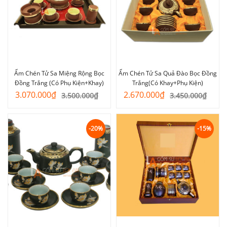
Ấm Chén Tử Sa Miệng Rộng Bọc
Ấm Chén Tử Sa Quả Đào Bọc Đồng
Đồng Trắng (Có Phụ Kiện+Khay)
Trắng(Có Khay+Phụ Kiện)
Giá
Giá
Giá
Giá
3.070.000
₫
2.670.000
₫
3.500.000
₫
3.450.000
₫
gốc
hiện
gốc
hiện
là:
tại
là:
tại
3.500.000₫.
là:
3.450.000₫.
là:
-20%
-15%
3.070.000₫.
2.670.000₫.