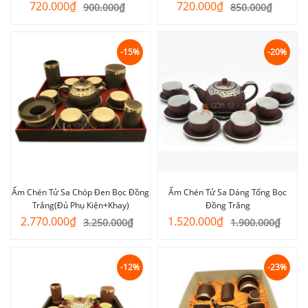
Giá
Giá
Giá
Giá
720.000
₫
720.000
₫
900.000
₫
850.000
₫
gốc
hiện
gốc
hiện
là:
tại
là:
tại
900.000₫.
là:
850.000₫.
là:
-15%
-20%
720.000₫.
720.000₫.
Ấm Chén Tử Sa Chóp Đen Bọc Đồng
Ấm Chén Tử Sa Dáng Tống Bọc
Trắng(Đủ Phụ Kiện+Khay)
Đồng Trắng
Giá
Giá
Giá
Giá
2.770.000
₫
1.520.000
₫
3.250.000
₫
1.900.000
₫
gốc
hiện
gốc
hiện
là:
tại
là:
tại
3.250.000₫.
là:
1.900.000₫.
là:
-12%
-23%
2.770.000₫.
1.520.000₫.