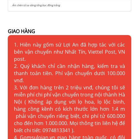
Ấm chén tử sa dáng tống bọc đồng trắng
GIAO HÀNG
1. Hiên này gốm sứ Lợi An đã hợp tác với các
bên vận chuyển như Nhất Tín, Viettel Post, VN
post.
2. Quý khách chỉ cần nhận hàng, kiểm tra và
thanh toán tiền. Phí vận chuyển dưới 100.000
vnđ.
3. Với đơn hàng trên 2 triệu vnđ, chúng tôi sẽ
miễn phí chi phí vận chuyển trong nội thành Hà
Nội ( Không áp dụng với lọ hoa, lọ lộc bình,
hàng cồng kềnh có kích thước lớn hơn 1.4 m
phải vận chuyển riêng biệt, chi phí tử 600.000
cho đến hơn 1.000.000. Mọi thông tin liên hệ để
biết chi tiết: 0974813341 ).
4. Gomsuloian.vn
giao hàng toàn quốc, có đội