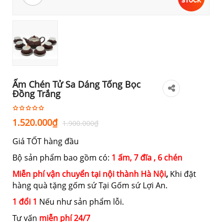
Ấm Chén Tử Sa Dáng Tống Bọc
Đồng Trắng
Giá
Giá
1.520.000
₫
1.900.000
₫
gốc
hiện
Giá TỐT hàng đầu
là:
tại
1.900.000₫.
là:
Bộ sản phẩm bao gồm có:
1 ấm, 7 đĩa , 6 chén
1.520.000₫.
Miễn phí vận chuyển tại nội thành Hà Nội
,
Khi đặt
hàng quà tặng gốm sứ Tại Gốm sứ Lợi An.
1 đổi 1
Nếu như sản phẩm lỗi.
Tư vấn
miễn phí 24/7