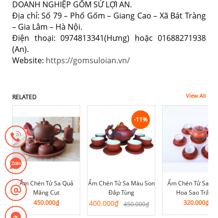
DOANH NGHIỆP GỐM SỨ LỢI AN.
Địa chỉ: Số 79 – Phố Gốm – Giang Cao – Xã Bát Tràng
– Gia Lâm – Hà Nội.
Điện thoại: 0974813341(Hưng) hoặc 01688271938
(An).
Website:
https://gomsuloian.vn/
View All
RELATED
-11%
-11%
Ấm Chén Tử Sa Quả
Ấm Chén Tử Sa Màu Son
Ấm Chén Tử Sa G
Măng Cụt
Đắp Tùng
Hoa Sao Trắng
Giá
Giá
450.000
₫
400.000
₫
320.000
₫
450.000
₫
gốc
hiện