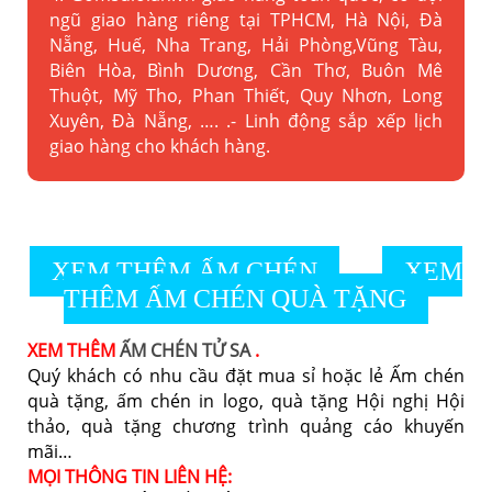
ngũ giao hàng riêng tại TPHCM, Hà Nội, Đà
Nẵng, Huế, Nha Trang, Hải Phòng,Vũng Tàu,
Biên Hòa, Bình Dương, Cần Thơ, Buôn Mê
Thuột, Mỹ Tho, Phan Thiết, Quy Nhơn, Long
Xuyên, Đà Nẵng, …. .- Linh động sắp xếp lịch
giao hàng cho khách hàng.
XEM THÊM ẤM CHÉN
XEM
THÊM ẤM CHÉN QUÀ TẶNG
XEM THÊM
ẤM CHÉN TỬ SA
.
Quý khách có nhu cầu đặt mua sỉ hoặc lẻ Ấm chén
quà tặng, ấm chén in logo, quà tặng Hội nghị Hội
thảo, quà tặng chương trình quảng cáo khuyến
mãi…
MỌI THÔNG TIN LIÊN HỆ: