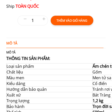
Ship
TOÀN QUỐC
THÊM VÀO GIỎ HÀNG
MÔ TẢ
T
MÔ TẢ
THÔNG TIN SẢN PHẨM:
Loại sản phẩm
Ấm chén t
Chất liệu
Gốm
Màu men
Men tử sa
Kiểu dáng
Cổ điển
Hướng dẫn bảo quản
Tránh rơi
Xuất xứ
Bát Tràng
Trọng lượng
1,2 kg
Bảo hành
Trọn đời 