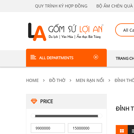
QUY TRÌNH KÝ HỢP ĐỒNG
BỘ ẤM CHÉN QUÀ 
ALL DEPARTMENTS
TRANG C
HOME
ĐỒ THỜ
MEN RẠN NỔI
ĐỈNH TH
PRICE
ĐỈNH 