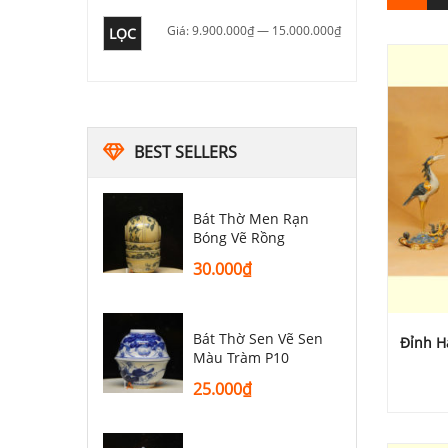
Giá:
9.900.000₫
—
15.000.000₫
LỌC
BEST SELLERS
Bát Thờ Men Rạn
Bóng Vẽ Rồng
30.000
₫
Bát Thờ Sen Vẽ Sen
Đỉnh H
Màu Tràm P10
25.000
₫