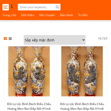
Toggle
navigation
Trang chủ
Giới thiệu
Vận chuyển
Bảo hành
Tư Vấn
FILTER
Đôi Lọ Lộc Bình Bách Điểu Chầu
Đôi Lọ Lộc Bình Bách Điểu Chầu
Hoàng Men Rạn Đắp Nổi H1m4
Hoàng Men Rạn Đắp Nổi H1m8