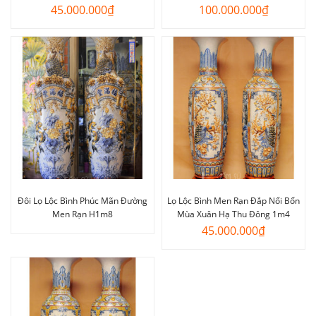
45.000.000
₫
100.000.000
₫
Đôi Lọ Lộc Bình Phúc Mãn Đường
Lọ Lộc Bình Men Rạn Đắp Nổi Bốn
Men Rạn H1m8
Mùa Xuân Hạ Thu Đông 1m4
45.000.000
₫