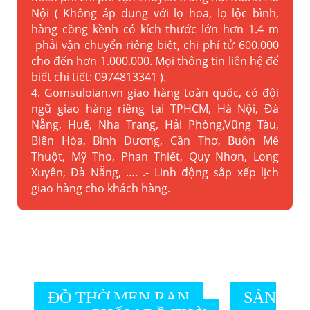
Nội ( Không áp dụng với lọ hoa, lọ lộc bình,
hàng cồng kềnh có kích thước lớn hơn 1.4 m
phải vận chuyển riêng biệt, chi phí tử 600.000
cho đến hơn 1.000.000. Mọi thông tin liên hệ để
biết chi tiết: 0974813341 ).
4. Gomsuloian.vn
giao hàng toàn quốc, có đội
ngũ giao hàng riêng tại TPHCM, Hà Nội, Đà
Nẵng, Huế, Nha Trang, Hải Phòng,Vũng Tàu,
Biên Hòa, Bình Dương, Cần Thơ, Buôn Mê
Thuột, Mỹ Tho, Phan Thiết, Quy Nhơn, Long
Xuyên, Đà Nẵng, …. .- Linh động sắp xếp lịch
giao hàng cho khách hàng.
ĐỒ THỜ MEN RẠN
SẢN