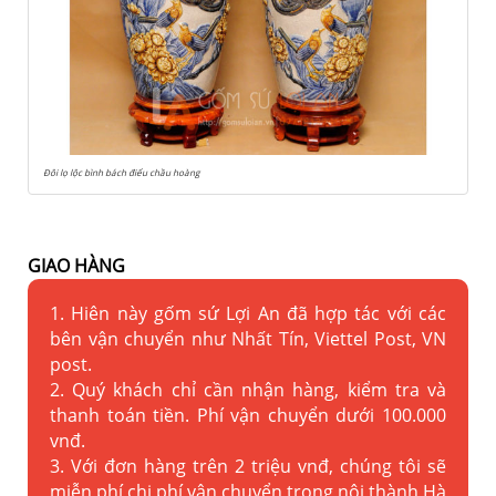
Đôi lọ lộc bình bách điểu chầu hoàng
GIAO HÀNG
1. Hiên này gốm sứ Lợi An đã hợp tác với các
bên vận chuyển như Nhất Tín, Viettel Post, VN
post.
2. Quý khách chỉ cần nhận hàng, kiểm tra và
thanh toán tiền. Phí vận chuyển dưới 100.000
vnđ.
3. Với đơn hàng trên 2 triệu vnđ, chúng tôi sẽ
miễn phí chi phí vận chuyển trong nội thành Hà