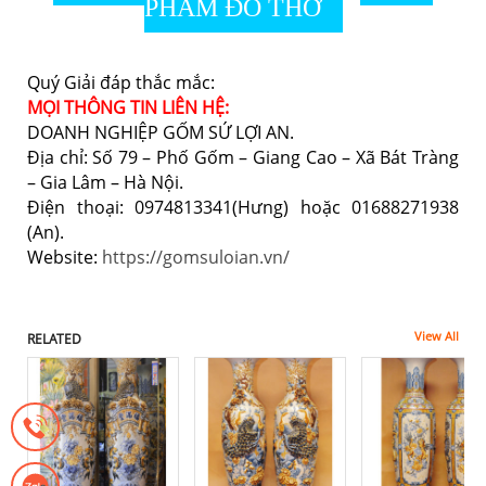
PHẨM ĐỒ THỜ
Quý Giải đáp thắc mắc:
MỌI THÔNG TIN LIÊN HỆ:
DOANH NGHIỆP GỐM SỨ LỢI AN.
Địa chỉ: Số 79 – Phố Gốm – Giang Cao – Xã Bát Tràng
– Gia Lâm – Hà Nội.
Điện thoại: 0974813341(Hưng) hoặc 01688271938
(An).
Website:
https://gomsuloian.vn/
View All
RELATED