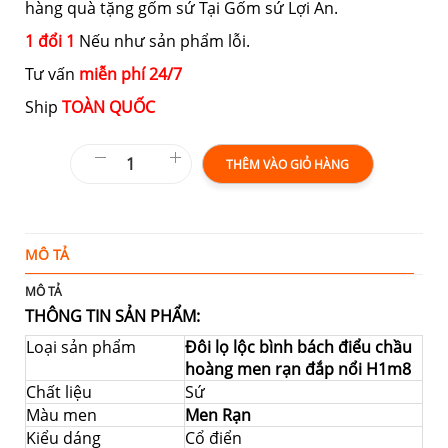
hàng quà tặng gốm sứ Tại Gốm sứ Lợi An.
1 đổi 1
Nếu như sản phẩm lỗi.
Tư vấn
miễn phí 24/7
Ship
TOÀN QUỐC
THÊM VÀO GIỎ HÀNG
MÔ TẢ
T
MÔ TẢ
THÔNG TIN SẢN PHẨM:
Loại sản phẩm
Đôi lọ lộc bình bách điểu chầu
hoàng men rạn đắp nổi H1m8
Chất liệu
Sứ
Màu men
Men Rạn
Kiểu dáng
Cổ điển