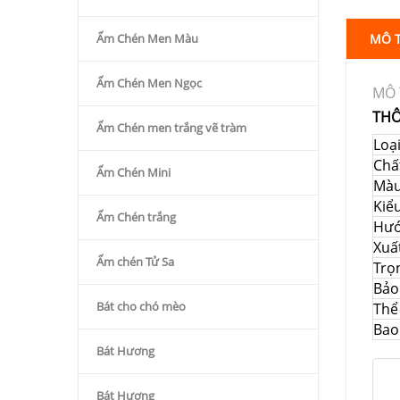
Ấm Chén Men Màu
MÔ 
Ấm Chén Men Ngọc
MÔ 
THÔ
Ấm Chén men trắng vẽ tràm
Loạ
Chất
Ấm Chén Mini
Mà
Kiể
Ấm Chén trắng
Hướ
Xuấ
Ấm chén Tử Sa
Trọ
Bảo
Bát cho chó mèo
Thể 
Bao
Bát Hương
Bát Hương