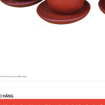
hén tử sa màu son đắp tùng
O HÀNG