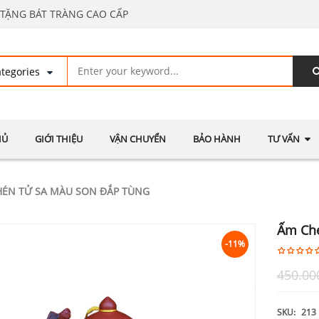
TẶNG BÁT TRÀNG CAO CẤP
HỦ
GIỚI THIỆU
VẬN CHUYỂN
BẢO HÀNH
TƯ VẤN
ÉN TỬ SA MÀU SON ĐẮP TÙNG
Ấm Ché
-11%
450.00
SKU:
213