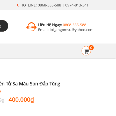
HOTLINE: 0868-355-588 | 0974-813-341.
Liên Hệ Ngay:
0868-355-588
Email:
loi_angomsu@yahoo.com
0
n Tử Sa Màu Son Đắp Tùng
Giá
Giá
400.000
₫
0
₫
gốc
hiện
là:
tại