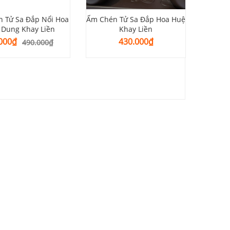
 Tử Sa Đắp Nổi Hoa
Ấm Chén Tử Sa Đắp Hoa Huệ
Ấm Ché
 Dung Khay Liền
Khay Liền
Giá
Giá
000
₫
430.000
₫
490.000
₫
gốc
hiện
là:
tại
490.000₫.
là:
430.000₫.