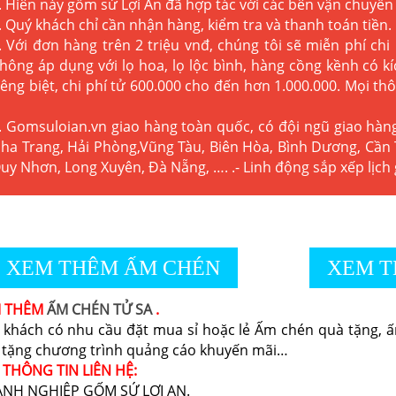
. Hiên này gốm sứ Lợi An đã hợp tác với các bên vận chuyển 
. Quý khách chỉ cần nhận hàng, kiểm tra và thanh toán tiền.
. Với đơn hàng trên 2 triệu vnđ, chúng tôi sẽ miễn phí chi
hông áp dụng với lọ hoa, lọ lộc bình, hàng cồng kềnh có 
iêng biệt, chi phí tử 600.000 cho đến hơn 1.000.000. Mọi thô
. Gomsuloian.vn
giao hàng toàn quốc, có đội ngũ giao hàn
ha Trang, Hải Phòng,Vũng Tàu, Biên Hòa, Bình Dương, Cần 
uy Nhơn, Long Xuyên, Đà Nẵng, …. .- Linh động sắp xếp lịch
XEM THÊM ẤM CHÉN
XEM T
M THÊM
ẤM CHÉN TỬ SA
.
 khách có nhu cầu đặt mua sỉ hoặc lẻ Ấm chén quà tặng, ấm
 tặng chương trình quảng cáo khuyến mãi…
 THÔNG TIN LIÊN HỆ:
NH NGHIỆP GỐM SỨ LỢI AN.