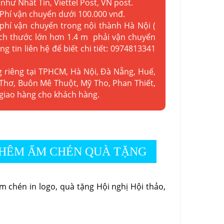
như Nhất Tín, Viettel Post, VN post.
 Phí vận chuyển dưới 100.000 vnđ.
 phí vận chuyển trong nội thành Hà Nội (
kích thước lớn hơn 1.4 m phải vận chuyển
ng tin liên hệ để biết chi tiết: 0974813341
g riêng tại TPHCM, Hà Nội, Đà Nẵng, Huế,
Thơ, Buôn Mê Thuột, Mỹ Tho, Phan Thiết,
 giao hàng cho khách hàng.
HÊM ẤM CHÉN QUÀ TẶNG
 chén in logo, quà tặng Hội nghị Hội thảo,