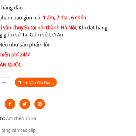
450.000₫.
là:
 hàng đầu
400.000₫.
 phẩm bao gồm có:
1 ấm, 7 đĩa , 6 chén
í vận chuyển tại nội thành Hà Nội
,
Khi đặt hàng
g gốm sứ Tại Gốm sứ Lợi An.
ếu như sản phẩm lỗi.
miễn phí 24/7
ÀN QUỐC
Thêm Vào Giỏ Hàng
RY:
Ấm chén Tử Sa
 tặng cận cao cấp