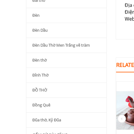
Đài thờ
Địa 
Điệ
Đèn
Web
Đèn Dầu
Đèn Dầu Thờ Men Trắng vẽ tràm
Đèn thờ
RELAT
Đỉnh Thờ
ĐỒ THỜ
Đồng Quê
Đũa thờ, Kỷ Đũa