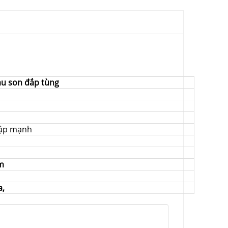
u son đắp tùng
đập mạnh
m
a,