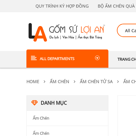
QUY TRÌNH KÝ HỢP ĐỒNG
BỘ ẤM CHÉN QUÀ 
ALL DEPARTMENTS
TRANG C
HOME
ẤM CHÉN
ẤM CHÉN TỬ SA
ẤM CH
DANH MỤC
Ấm Chén
Ấm Chén