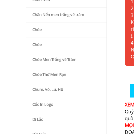
1
2
Chân Nến men trắng vẽ tràm
3
K
r
Chóe
).
4
Chóe
N
Q
Chóe Men Trắng vẽ Tràm
Chóe Thờ Men Rạn
Chum, Vò, Lu, Hũ
XE
Cốc In Logo
Quý
quà
Di Lặc
MỌI
DOA