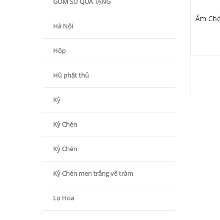
GỐM SỨ QÙA TẶNG
 Tử Sa Đắp Hoa Huệ
Ấm Chén Quả Đào Đai Nâu
Ấm Ché
Hà Nội
Khay Liền
(Có Khay)
430.000
₫
850.000
₫
Hộp
Hũ phật thủ
Kỷ
Kỷ Chén
Kỷ Chén
Kỷ Chén men trắng vẽ tràm
Lọ Hoa