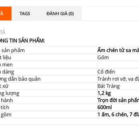
TẢ
TAGS
ĐÁNH GIÁ (0)
TẢ
NG TIN SẢN PHẨM:
i sản phẩm
Ấm chén tử sa mà
 liệu
Gốm
u men
u dáng
Cổ điển
ng dẫn bảo quản
Tránh rơi vỡ, va 
t xứ
Bát Tràng
ng lượng
1,2 kg
 hành
Trọn đời sản phẩ
tích
600ml
 gồm
1 ấm, 6 chén, 7 đĩ