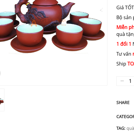
Giá TỐT
Bộ sản
Miễn ph
quà tặn
1 đổi 1
N
Tư vấn
Ship
TO
SHARE
CATEGO
TAG:
quà