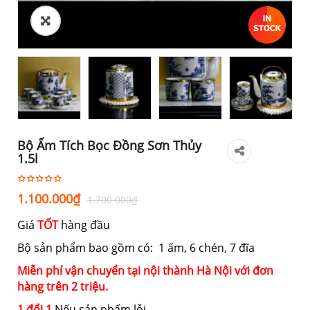
Bộ Ấm Tích Bọc Đồng Sơn Thủy
1.5l
Giá
Giá
1.100.000
₫
1.700.000
₫
gốc
hiện
Giá
TỐT
hàng đầu
là:
tại
1.700.000₫.
là:
Bộ sản phẩm bao gồm có: 1 ấm, 6 chén, 7 đĩa
1.100.000₫.
Miễn phí vận chuyển tại nội thành Hà Nội với đơn
hàng trên 2 triệu.
1 đổi 1
Nếu sản phẩm lỗi.