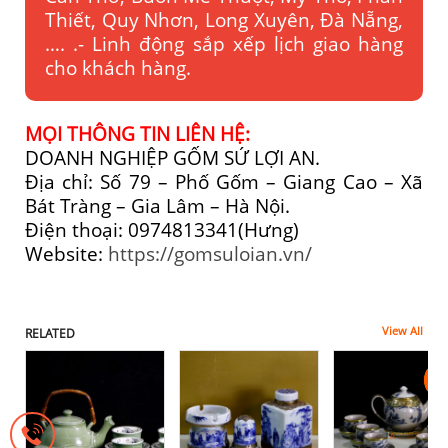
Thiết, Quy Nhơn, Long Xuyên, Đà Nẵng,
…. .- Linh động sắp xếp lịch giao hàng
cho khách hàng.
MỌI THÔNG TIN LIÊN HỆ:
DOANH NGHIỆP GỐM SỨ LỢI AN.
Địa chỉ: Số 79 – Phố Gốm – Giang Cao – Xã
Bát Tràng – Gia Lâm – Hà Nội.
Điện thoại: 0974813341(Hưng)
Website:
https://gomsuloian.vn/
View All
RELATED
-3
-3