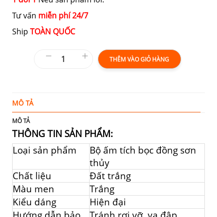
Tư vấn
miễn phí 24/7
Ship
TOÀN QUỐC
THÊM VÀO GIỎ HÀNG
MÔ TẢ
T
MÔ TẢ
THÔNG TIN SẢN PHẨM:
Loại sản phẩm
Bộ ấm tích bọc đồng sơn
thủy
Chất liệu
Đất trắng
Màu men
Trắng
Kiểu dáng
Hiện đại
Hướng dẫn bảo
Tránh rơi vỡ, va đập