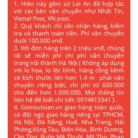
1. Hiên này gốm sứ Lợi An đã hợp tác
với các bên vận chuyển như Nhất Tín,
Viettel Post, VN post.
2. Quý khách chỉ cần nhận hàng, kiểm
tra và thanh toán tiền. Phí vận chuyển
dưới 100.000 vnđ.
3. Với đơn hàng trên 2 triệu vnđ, chúng
tôi sẽ miễn phí chi phí vận chuyển
trong nội thành Hà Nội ( Không áp dụng
với lọ hoa, lọ lộc bình, hàng cồng kềnh
có kích thước lớn hơn 1.4 m phải vận
chuyển riêng biệt, chi phí tử 600.000
cho đến hơn 1.000.000. Mọi thông tin
liên hệ để biết chi tiết: 0974813341 ).
4. Gomsuloian.vn
giao hàng toàn quốc,
có đội ngũ giao hàng riêng tại TPHCM,
Hà Nội, Đà Nẵng, Huế, Nha Trang, Hải
Phòng,Vũng Tàu, Biên Hòa, Bình Dương,
Cần Thơ, Buôn Mê Thuột, Mỹ Tho, Phan