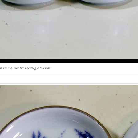
m chén vại men lam bọc đồng vẽ trúc lâm