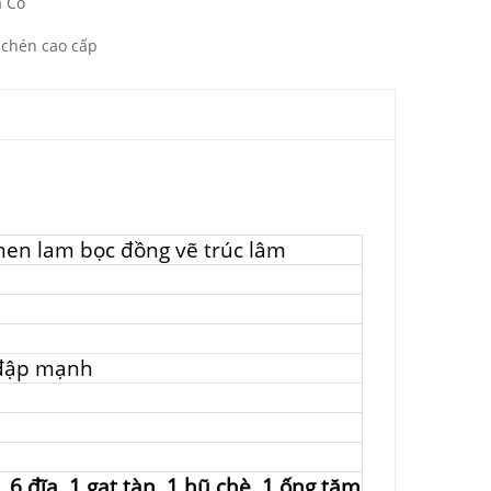
ả Cổ
chén cao cấp
men lam bọc đồng vẽ trúc lâm
 đập mạnh
, 6 đĩa, 1 gạt tàn, 1 hũ chè, 1 ống tăm