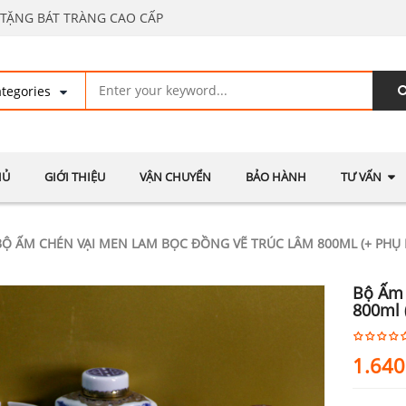
TẶNG BÁT TRÀNG CAO CẤP
HỦ
GIỚI THIỆU
VẬN CHUYỂN
BẢO HÀNH
TƯ VẤN
BỘ ẤM CHÉN VẠI MEN LAM BỌC ĐỒNG VẼ TRÚC LÂM 800ML (+ PHỤ 
Bộ Ấm 
800ml 
1.640