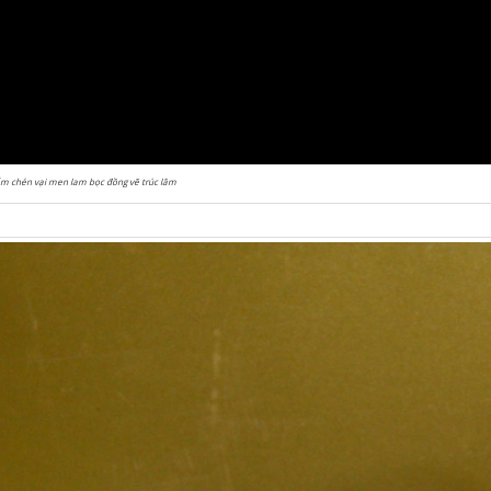
m chén vại men lam bọc đồng vẽ trúc lâm