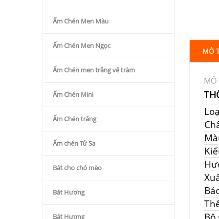
Ấm Chén Men Màu
Ấm Chén Men Ngọc
MÔ 
Ấm Chén men trắng vẽ tràm
MÔ 
TH
Ấm Chén Mini
Lo
Ấm Chén trắng
Chấ
Mà
Ấm chén Tử Sa
Kiể
Hư
Bát cho chó mèo
Xuấ
Bả
Bát Hương
Thể
Bộ
Bát Hương