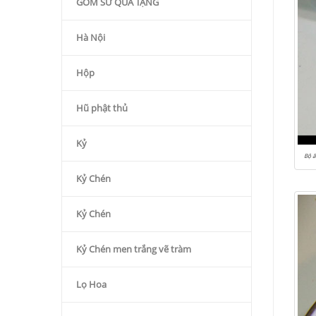
GỐM SỨ QÙA TẶNG
Hà Nội
Hộp
Hũ phật thủ
Kỷ
Bộ ấ
Kỷ Chén
Kỷ Chén
Kỷ Chén men trắng vẽ tràm
Lọ Hoa