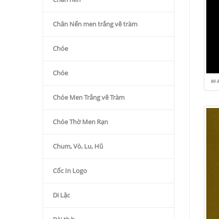
Chân Nến men trắng vẽ tràm
Chóe
Chóe
Bộ ấ
Chóe Men Trắng vẽ Tràm
Chóe Thờ Men Rạn
Chum, Vò, Lu, Hũ
Cốc In Logo
Di Lặc