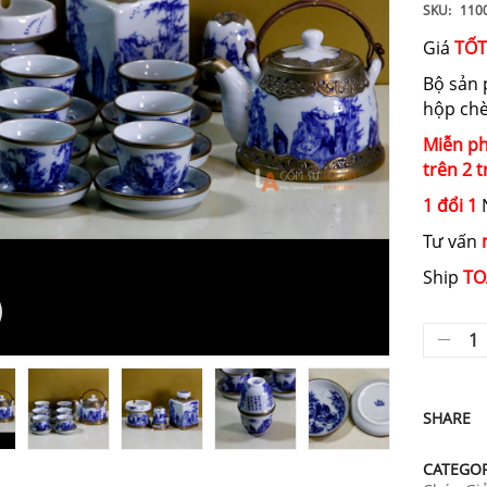
SKU:
110
Giá
TỐT
Bộ sản 
hộp chè
Miễn ph
trên 2 t
1 đổi 1
N
Tư vấn
Ship
TO
SHARE
CATEGOR