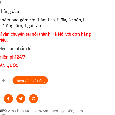
0
hàng đầu
phẩm bao gồm có: 1 ấm tích, 6 đĩa, 6 chén,1
, 1 ống tăm, 1 gạt tàn
í vận chuyển tại nội thành Hà Nội với đơn hàng
riệu.
ếu sản phẩm lỗi.
miễn phí 24/7
ÀN QUỐC
Thêm Vào Giỏ Hàng
IES:
Ấm Chén Men Lam
,
Ấm Chén Bọc Đồng
,
Ấm