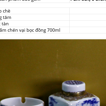
p chè
g tăm
 tàn
ấm chén vại bọc đồng 700ml