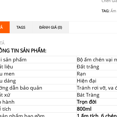
Chén Gi
TAG:
Ấm 
TẢ
TAGS
ĐÁNH GIÁ (0)
TẢ
ÔNG TIN SẢN PHẨM:
ại sản phẩm
Bộ ấm chén vại 
t liệu
Đất trắng
u men
Rạn
u dáng
Hiện đại
ớng dẫn bảo quản
Tránh rơi vỡ, va
t xứ
Bát Tràng
o hành
Trọn đời
 tích
800ml
 sản phẩm bao gồm
1 ấm tích, 6 chén