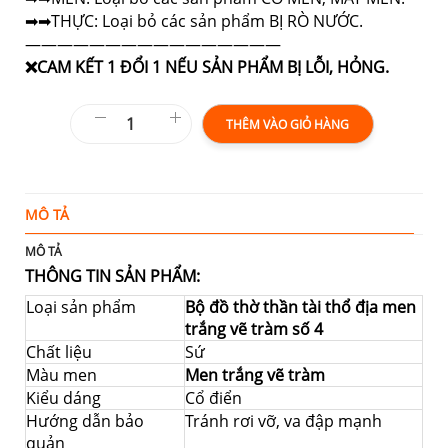
➡➡THỰC: Loại bỏ các sản phẩm BỊ RÒ NƯỚC.
————————————————
❌CAM KẾT 1 ĐỔI 1 NẾU SẢN PHẨM BỊ LỖI, HỎNG.
THÊM VÀO GIỎ HÀNG
MÔ TẢ
T
MÔ TẢ
THÔNG TIN SẢN PHẨM:
Loại sản phẩm
Bộ đồ thờ thần tài thổ địa men
trắng vẽ tràm số 4
Chất liệu
Sứ
Màu men
Men trắng vẽ tràm
Kiểu dáng
Cổ điển
Hướng dẫn bảo
Tránh rơi vỡ, va đập mạnh
quản