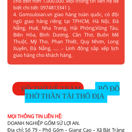
cho đến hơn 1.000.000. Mọi thông tin liên hệ để
biết chi tiết: 0974813341 ).
4. Gomsuloian.vn
giao hàng toàn quốc, có đội
ngũ giao hàng riêng tại TPHCM, Hà Nội, Đà
Nẵng, Huế, Nha Trang, Hải Phòng,Vũng Tàu,
Biên Hòa, Bình Dương, Cần Thơ, Buôn Mê
Thuột, Mỹ Tho, Phan Thiết, Quy Nhơn, Long
Xuyên, Đà Nẵng, …. .- Linh động sắp xếp lịch
giao hàng cho khách hàng.
ĐỒ THỜ VẼ TRÀM
BỘ ĐỒ
THỜ THẦN TÀI THỔ ĐỊA
MỌI THÔNG TIN LIÊN HỆ:
DOANH NGHIỆP GỐM SỨ LỢI AN.
Địa chỉ: Số 79 – Phố Gốm – Giang Cao – Xã Bát Tràng