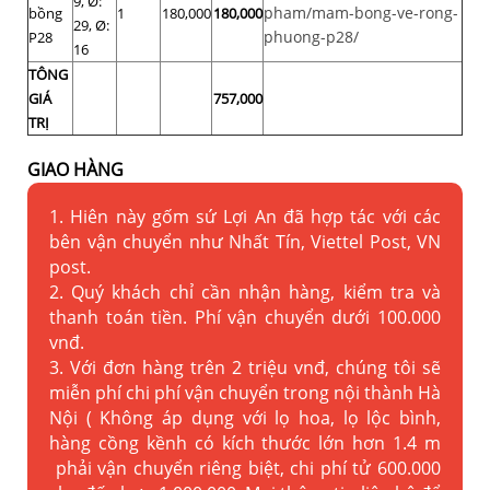
9, Ø:
pham/mam-bong-ve-rong-
bồng
1
180,000
180,000
29, Ø:
phuong-p28/
P28
16
TÔNG
GIÁ
757,000
TRỊ
GIAO HÀNG
1. Hiên này gốm sứ Lợi An đã hợp tác với các
bên vận chuyển như Nhất Tín, Viettel Post, VN
post.
2. Quý khách chỉ cần nhận hàng, kiểm tra và
thanh toán tiền. Phí vận chuyển dưới 100.000
vnđ.
3. Với đơn hàng trên 2 triệu vnđ, chúng tôi sẽ
miễn phí chi phí vận chuyển trong nội thành Hà
Nội ( Không áp dụng với lọ hoa, lọ lộc bình,
hàng cồng kềnh có kích thước lớn hơn 1.4 m
phải vận chuyển riêng biệt, chi phí tử 600.000