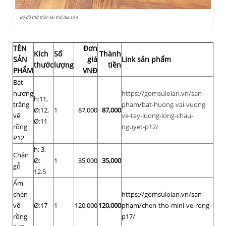
Bộ đồ thờ thần tài thổ địa số 4
TÊN
Đơn
Kích
Số
Thành
SẢN
giá
Link sản phẩm
thước
lượng
tiền
PHẨM
VNĐ
Bát
hương
https://gomsuloian.vn/san-
h:11,
trắng
pham/bat-huong-vai-vuong-
Ø:12,
1
87,000
87,000
vẽ
ve-tay-luong-long-chau-
Ø:11
rồng
nguyet-p12/
P12
h: 3,
Chân
Ø:
1
35,000
35,000
gỗ
12.5
Ấm
chén
https://gomsuloian.vn/san-
vẽ
Ø:17
1
120,000
120,000
pham/chen-tho-mini-ve-rong-
rồng
p17/