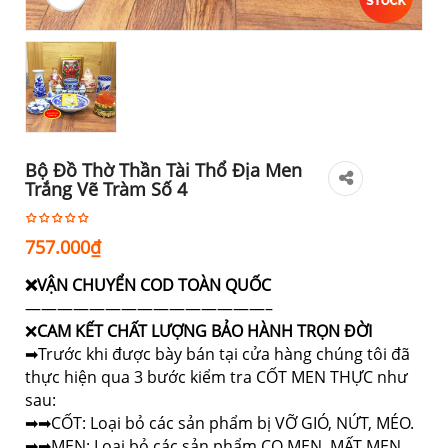
Bộ Đồ Thờ Thần Tài Thổ Địa Men
Trắng Vẽ Tràm Số 4
757.000
₫
❌VẬN CHUYỂN COD TOÀN QUỐC
———————————————–
❌
CAM KẾT CHẤT LƯỢNG BẢO HÀNH TRỌN ĐỜI
➡Trước khi được bày bán tại cửa hàng chúng tôi đã
thực hiện qua 3 bước kiểm tra CỐT MEN THỰC như
sau:
➡➡CỐT: Loại bỏ các sản phẩm bị VỠ GIÓ, NỨT, MÉO.
➡➡MEN: Loại bỏ các sản phẩm CO MEN, MẤT MEN.