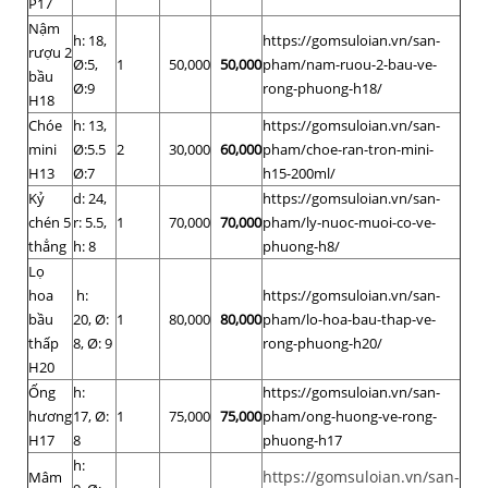
P17
Nậm
h: 18,
https://gomsuloian.vn/san-
rượu 2
Ø:5,
1
50,000
50,000
pham/nam-ruou-2-bau-ve-
bầu
Ø:9
rong-phuong-h18/
H18
Chóe
h: 13,
https://gomsuloian.vn/san-
mini
Ø:5.5
2
30,000
60,000
pham/choe-ran-tron-mini-
H13
Ø:7
h15-200ml/
Kỷ
d: 24,
https://gomsuloian.vn/san-
chén 5
r: 5.5,
1
70,000
70,000
pham/ly-nuoc-muoi-co-ve-
thẳng
h: 8
phuong-h8/
Lọ
hoa
h:
https://gomsuloian.vn/san-
bầu
20, Ø:
1
80,000
80,000
pham/lo-hoa-bau-thap-ve-
thấp
8, Ø: 9
rong-phuong-h20/
H20
Ống
h:
https://gomsuloian.vn/san-
hương
17, Ø:
1
75,000
75,000
pham/ong-huong-ve-rong-
H17
8
phuong-h17
h:
https://gomsuloian.vn/san-
Mâm