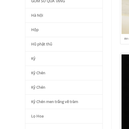
GỐM SỨ QÙA TẶNG
Hà Nội
Hộp
Bát 
Hũ phật thủ
Kỷ
Kỷ Chén
Kỷ Chén
Kỷ Chén men trắng vẽ tràm
Lọ Hoa