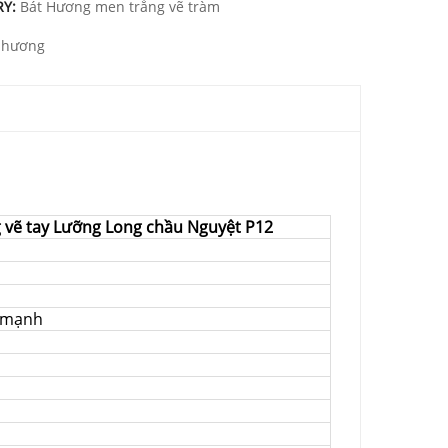
RY:
Bát Hương men trắng vẽ tràm
 hương
 vẽ tay Lưỡng Long chầu Nguyệt P12
p mạnh