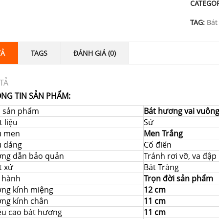
CATEGO
TAG:
Bát
TẢ
TAGS
ĐÁNH GIÁ (0)
TẢ
NG TIN SẢN PHẨM:
i sản phẩm
Bát hương vai vuông
 liệu
Sứ
u men
Men Trắng
u dáng
Cổ điển
ng dẫn bảo quản
Tránh rơi vỡ, va đậ
t xứ
Bát Tràng
 hành
Trọn đời sản phẩm
ng kính miệng
12 cm
ng kính chân
11 cm
ều cao bát hương
11 cm