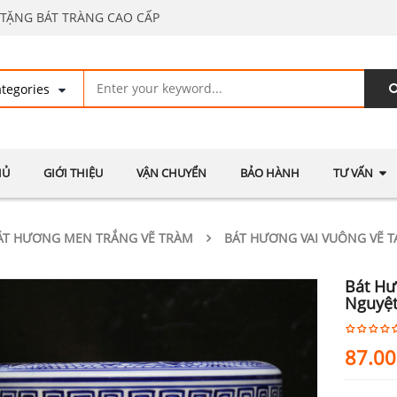
TẶNG BÁT TRÀNG CAO CẤP
HỦ
GIỚI THIỆU
VẬN CHUYỂN
BẢO HÀNH
TƯ VẤN
ÁT HƯƠNG MEN TRẮNG VẼ TRÀM
BÁT HƯƠNG VAI VUÔNG VẼ 
Bát Hư
Nguyệt
87.0