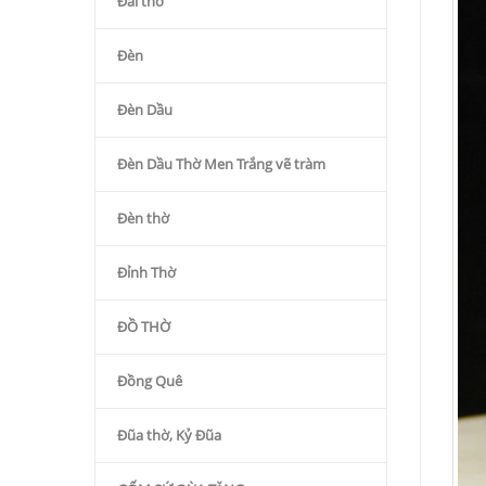
Đài thờ
Đèn
Đèn Dầu
Đèn Dầu Thờ Men Trắng vẽ tràm
Đèn thờ
Đỉnh Thờ
ĐỒ THỜ
Đồng Quê
Đũa thờ, Kỷ Đũa