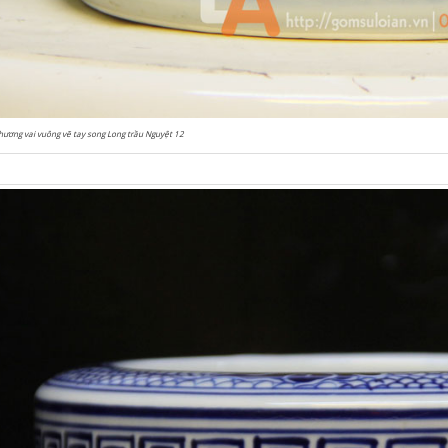
hương vai vuông vẽ tay song Long trầu Nguyệt 12