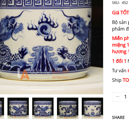
SKU:
452
Giá TỐ
Bộ sản
phẩm đề
Miễn ph
miệng
hương
1 đổi 1
N
Tư vấn
Ship
TO
SHARE