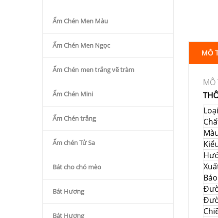
Ấm Chén Men Màu
Ấm Chén Men Ngọc
MÔ 
Ấm Chén men trắng vẽ tràm
MÔ 
Ấm Chén Mini
THÔ
Loạ
Ấm Chén trắng
Chất
Mà
Ấm chén Tử Sa
Kiể
Hướ
Xuấ
Bát cho chó mèo
Bảo
Đườ
Bát Hương
Đườ
Chi
Bát Hương