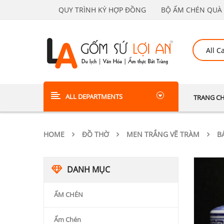
QUY TRÌNH KÝ HỢP ĐỒNG
BỘ ẤM CHÉN QUÀ 
ALL DEPARTMENTS
TRANG C
HOME
ĐỒ THỜ
MEN TRẮNG VẼ TRÀM
B
DANH MỤC
ẤM CHÉN
Ấm Chén