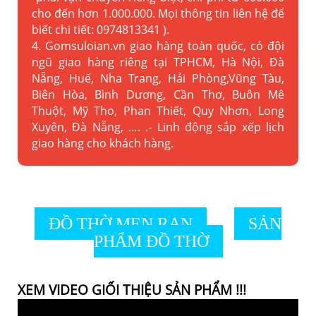
cho đến hơn 1.000.000. Mọi thông tin liên hệ để
biết chi tiết: 0974813341 ).
4. Gomsuloian.vn
giao hàng toàn quốc, có đội
ngũ giao hàng riêng tại TPHCM, Hà Nội, Đà
Nẵng, Huế, Nha Trang, Hải Phòng,Vũng Tàu,
Biên Hòa, Bình Dương, Cần Thơ, Buôn Mê
Thuột, Mỹ Tho, Phan Thiết, Quy Nhơn, Long
Xuyên, Đà Nẵng, …. .- Linh động sắp xếp lịch
giao hàng cho khách hàng.
ĐỒ THỜ MEN RẠN
SẢN
PHẨM ĐỒ THỜ
XEM VIDEO GIỐI THIỆU SẢN PHẨM !!!