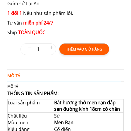
Gốm sứ Lợi An.
1 đổi 1
Nếu như sản phẩm lỗi.
Tư vấn
miễn phí 24/7
Ship
TOÀN QUỐC
THÊM VÀO GIỎ HÀNG
MÔ TẢ
T
MÔ TẢ
THÔNG TIN SẢN PHẨM:
Loại sản phẩm
Bát hương thờ men rạn đắp
sen đường kính 18cm có chân
Chất liệu
Sứ
Màu men
Men Rạn
Kiểu dáng
Cổ điển