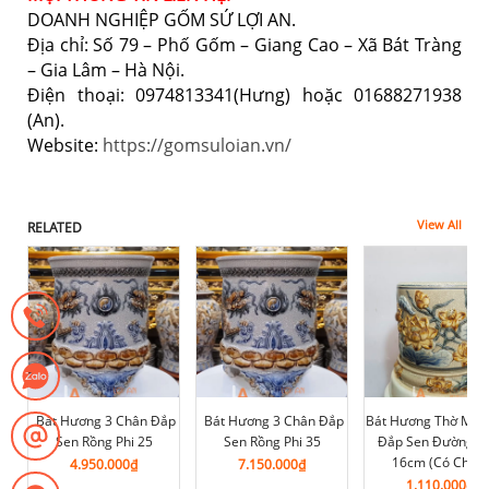
DOANH NGHIỆP GỐM SỨ LỢI AN.
Địa chỉ: Số 79 – Phố Gốm – Giang Cao – Xã Bát Tràng
– Gia Lâm – Hà Nội.
Điện thoại: 0974813341(Hưng) hoặc 01688271938
(An).
Website:
https://gomsuloian.vn/
View All
RELATED
Bát Hương 3 Chân Đắp
Bát Hương 3 Chân Đắp
Bát Hương Thờ Men
Sen Rồng Phi 25
Sen Rồng Phi 35
Đắp Sen Đường Kí
16cm (có Chân)
4.950.000
₫
7.150.000
₫
1.110.000
₫