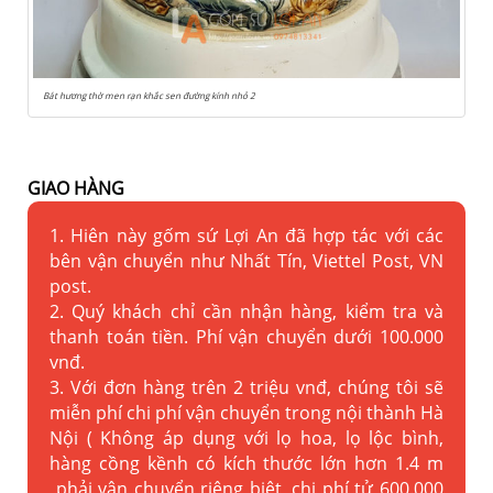
Bát hương thờ men rạn khắc sen đường kính nhỏ 2
GIAO HÀNG
1. Hiên này gốm sứ Lợi An đã hợp tác với các
bên vận chuyển như Nhất Tín, Viettel Post, VN
post.
2. Quý khách chỉ cần nhận hàng, kiểm tra và
thanh toán tiền. Phí vận chuyển dưới 100.000
vnđ.
3. Với đơn hàng trên 2 triệu vnđ, chúng tôi sẽ
miễn phí chi phí vận chuyển trong nội thành Hà
Nội ( Không áp dụng với lọ hoa, lọ lộc bình,
hàng cồng kềnh có kích thước lớn hơn 1.4 m
phải vận chuyển riêng biệt, chi phí tử 600.000