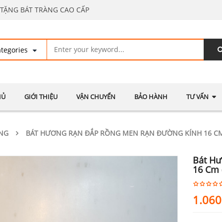
TẶNG BÁT TRÀNG CAO CẤP
HỦ
GIỚI THIỆU
VẬN CHUYỂN
BẢO HÀNH
TƯ VẤN
NG
BÁT HƯƠNG RẠN ĐẮP RỒNG MEN RẠN ĐƯỜNG KÍNH 16 CM
Bát Hư
16 Cm 
1.060