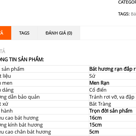
CATEGO
TAGS:
Bá
TẢ
TAGS
ĐÁNH GIÁ (0)
TẢ
NG TIN SẢN PHẨM:
i sản phẩm
Bát hương rạn đắp 
 liệu
Sứ
u men
Men Rạn
u dáng
Cổ điển
ng dẫn bảo quản
Tránh rơi vỡ, va đậ
t xứ
Bát Tràng
 hành
Trọn đời sản phẩm
ều cao bát hương
16cm
ng kính bát hương
15cm
ều cao chân bát hương
5cm