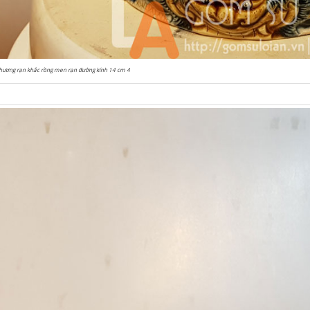
hương rạn khắc rồng men rạn đường kính 14 cm 4