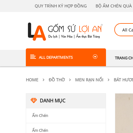
QUY TRÌNH KÝ HỢP ĐỒNG
BỘ ẤM CHÉN QUÀ 
ALL DEPARTMENTS
TRANG C
HOME
ĐỒ THỜ
MEN RẠN NỔI
BÁT HƯƠ
DANH MỤC
Ấm Chén
Ấm Chén