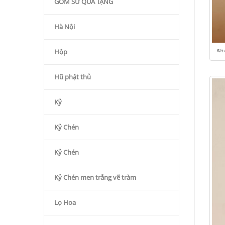
GỐM SỨ QÙA TẶNG
Hà Nội
Hộp
Bát 
Hũ phật thủ
Kỷ
Kỷ Chén
Kỷ Chén
Kỷ Chén men trắng vẽ tràm
Lọ Hoa