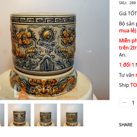
SKU:
289
Giá TỐT
Bộ sản
mua lẻ)
Miễn ph
trên 2tr
An.
1 đổi 1
N
Tư vấn
Ship
TO
SHARE