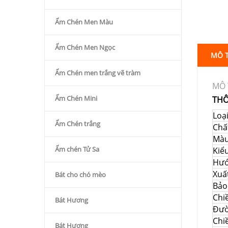
Ấm Chén Men Màu
Ấm Chén Men Ngọc
MÔ 
Ấm Chén men trắng vẽ tràm
MÔ 
Ấm Chén Mini
THÔ
Loạ
Ấm Chén trắng
Chất
Mà
Ấm chén Tử Sa
Kiể
Hướ
Xuấ
Bát cho chó mèo
Bảo
Chi
Bát Hương
Đườ
Chi
Bát Hương