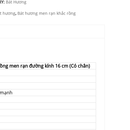
RY:
Bát Hương
t hương
,
Bát hương men rạn khắc rồng
rồng men rạn đường kính 16 cm (Có chân)
p mạnh