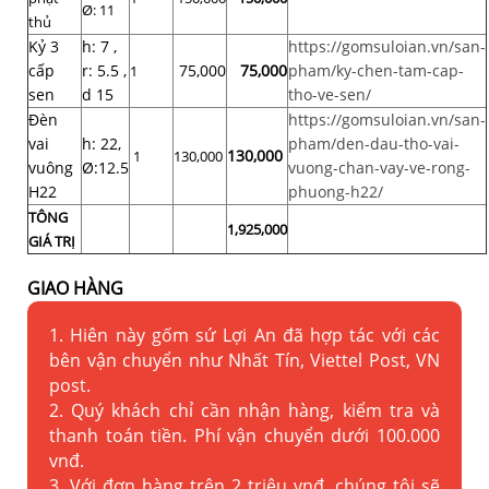
Ø: 11
thủ
Kỷ 3
h: 7 ,
https://gomsuloian.vn/san-
cấp
r: 5.5 ,
75,000
75,000
pham/ky-chen-tam-cap-
1
sen
d 15
tho-ve-sen/
Đèn
https://gomsuloian.vn/san-
vai
h: 22,
pham/den-dau-tho-vai-
130,000
1
130,000
vuông
Ø:12.5
vuong-chan-vay-ve-rong-
H22
phuong-h22/
TÔNG
1,925,000
GIÁ TRỊ
GIAO HÀNG
1. Hiên này gốm sứ Lợi An đã hợp tác với các
bên vận chuyển như Nhất Tín, Viettel Post, VN
post.
2. Quý khách chỉ cần nhận hàng, kiểm tra và
thanh toán tiền. Phí vận chuyển dưới 100.000
vnđ.
3. Với đơn hàng trên 2 triệu vnđ, chúng tôi sẽ