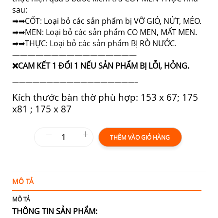
sau:
➡➡CỐT: Loại bỏ các sản phẩm bị VỠ GIÓ, NỨT, MÉO.
➡➡MEN: Loại bỏ các sản phẩm CO MEN, MẤT MEN.
➡➡THỰC: Loại bỏ các sản phẩm BỊ RÒ NƯỚC.
————————————————
❌CAM KẾT 1 ĐỔI 1 NẾU SẢN PHẨM BỊ LỖI, HỎNG.
——————————————————–
Kích thước bàn thờ phù hợp: 153 x 67; 175
x81 ; 175 x 87
THÊM VÀO GIỎ HÀNG
MÔ TẢ
T
MÔ TẢ
THÔNG TIN SẢN PHẨM: