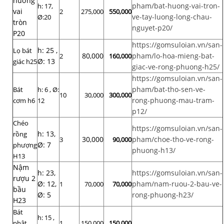
hương
pham/bat-huong-vai-tron-
h: 17,
vai
2
275,000
550,000
ve-tay-luong-long-chau-
Ø:20
tròn
nguyet-p20/
P20
https://gomsuloian.vn/san-
h: 25 ,
Lọ bát
80,000
pham/lo-hoa-mieng-bat-
2
160,000
Ø: 13
giác h25
giac-ve-rong-phuong-h25/
https://gomsuloian.vn/san-
pham/bat-tho-sen-ve-
Bát
h: 6 , Ø:
10
30,000
300,000
rong-phuong-mau-tram-
cơm h6
12
p12/
Chéo
https://gomsuloian.vn/san-
h: 13,
rồng
30,000
pham/choe-tho-ve-rong-
3
90,000
Ø: 7
phượng
phuong-h13/
H13
Nậm
h: 23,
https://gomsuloian.vn/san-
rượu 2
Ø: 12,
pham/nam-ruou-2-bau-ve-
1
70,000
70,000
bầu
Ø: 5
rong-phuong-h23/
H23
Bát
h: 15 ,
phật
1
150,000
150,000