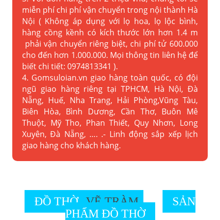
miễn phí chi phí vận chuyển trong nội thành Hà
Nội ( Không áp dụng với lọ hoa, lọ lộc bình,
hàng cồng kềnh có kích thước lớn hơn 1.4 m
phải vận chuyển riêng biệt, chi phí tử 600.000
cho đến hơn 1.000.000. Mọi thông tin liên hệ để
biết chi tiết: 0974813341 ).
4. Gomsuloian.vn
giao hàng toàn quốc, có đội
ngũ giao hàng riêng tại TPHCM, Hà Nội, Đà
Nẵng, Huế, Nha Trang, Hải Phòng,Vũng Tàu,
Biên Hòa, Bình Dương, Cần Thơ, Buôn Mê
Thuột, Mỹ Tho, Phan Thiết, Quy Nhơn, Long
Xuyên, Đà Nẵng, …. .- Linh động sắp xếp lịch
giao hàng cho khách hàng.
ĐỒ THỜ
VẼ TRÀM
SẢN
PHẨM ĐỒ THỜ