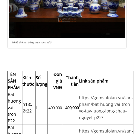
Bộ đồ thờ bát tràng men tràm số 3
TÊN
Đơn
Kích
Số
Thành
SẢN
giá
Link sản phẩm
thước
lượng
tiền
PHẨM
VNĐ
Bát
https://gomsuloian.vn/san-
hương
h18:,
pham/bat-huong-vai-tron-
vai
1
400,000
400,000
Ø:22
ve-tay-luong-long-chau-
tròn
nguyet-p22/
P22
Bát
https://gomsuloian.vn/san-