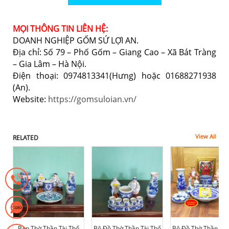
MỌI THÔNG TIN LIÊN HỆ:
DOANH NGHIỆP GỐM SỨ LỢI AN.
Địa chỉ: Số 79 – Phố Gốm – Giang Cao – Xã Bát Tràng
– Gia Lâm – Hà Nội.
Điện thoại: 0974813341(Hưng) hoặc 01688271938
(An).
Website:
https://gomsuloian.vn/
View All
RELATED
Ban Thờ Thần Tài Thổ
Bộ Đồ Thờ Thần Tài Thổ
Bộ Đồ Thờ Thần Tài