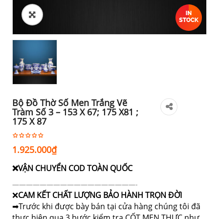
Bộ Đồ Thờ Số Men Trắng Vẽ
Tràm Số 3 – 153 X 67; 175 X81 ;
175 X 87
1.925.000
₫
❌VẬN CHUYỂN COD TOÀN QUỐC
——————————————————-
❌
CAM KẾT CHẤT LƯỢNG BẢO HÀNH TRỌN ĐỜI
➡Trước khi được bày bán tại cửa hàng chúng tôi đã
thực hiện qua 3 bước kiểm tra CỐT MEN THỰC như