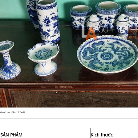
ồ thờ gia tiên 127×69
 SẢN PHẨM
Kích thước