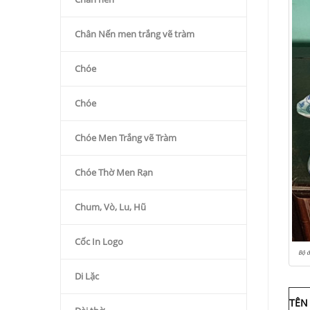
Chân Nến men trắng vẽ tràm
Chóe
Chóe
Chóe Men Trắng vẽ Tràm
Chóe Thờ Men Rạn
Chum, Vò, Lu, Hũ
Cốc In Logo
Bộ đ
Di Lặc
TÊN