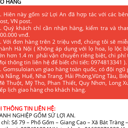
AO HÀNG
. Hiên này gốm sứ Lợi An đã hợp tác với các bên
ost, VN post.
. Quý khách chỉ cần nhận hàng, kiểm tra và tha
00.000 vnđ.
. Với đơn hàng trên 2 triệu vnđ, chúng tôi sẽ miễ
hành Hà Nội ( Không áp dụng với lọ hoa, lọ lộc 
ớn hơn 1.4 m phải vận chuyển riêng biệt, chi phí
ọi thông tin liên hệ để biết chi tiết: 0974813341 ).
. Gomsuloian.vn
giao hàng toàn quốc, có đội ngũ 
à Nẵng, Huế, Nha Trang, Hải Phòng,Vũng Tàu, Bi
ê Thuột, Mỹ Tho, Phan Thiết, Quy Nhơn, Long Xu
ếp lịch giao hàng cho khách hàng.
 THÔNG TIN LIÊN HỆ:
ANH NGHIỆP GỐM SỨ LỢI AN.
 chỉ: Số 79 – Phố Gốm – Giang Cao – Xã Bát Tràng 