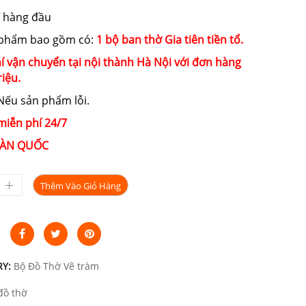
hàng đầu
 phẩm bao gồm có:
1 bộ ban thờ Gia tiên tiền tổ.
í vận chuyển tại nội thành Hà Nội với đơn hàng
riệu.
ếu sản phẩm lỗi.
miễn phí 24/7
ÀN QUỐC
Thêm Vào Giỏ Hàng
RY:
Bộ Đồ Thờ Vẽ tràm
đồ thờ