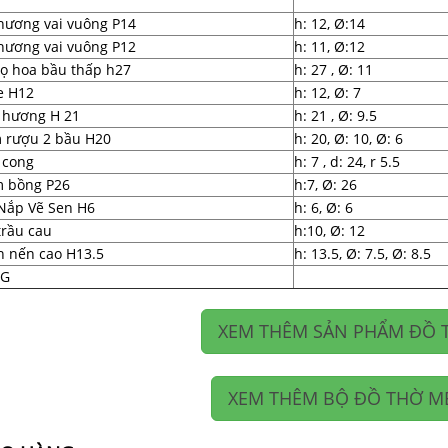
hương vai vuông P14
h: 12, Ø:14
hương vai vuông P12
h: 11, Ø:12
lọ hoa bầu thấp h27
h: 27 , Ø: 11
e H12
h: 12, Ø: 7
 hương H 21
h: 21 , Ø: 9.5
 rượu 2 bầu H20
h: 20, Ø: 10, Ø: 6
 cong
h: 7 , d: 24, r 5.5
 bồng P26
h:7, Ø: 26
Nắp Vẽ Sen H6
h: 6, Ø: 6
trầu cau
h:10, Ø: 12
 nến cao H13.5
h: 13.5, Ø: 7.5, Ø: 8.5
G
XEM THÊM SẢN PHẨM ĐỒ 
XEM THÊM BỘ ĐỒ THỜ M