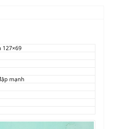
ên 127×69
 đập mạnh