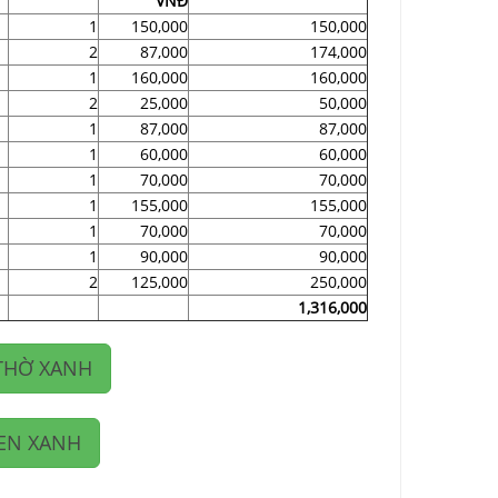
VNĐ
1
150,000
150,000
2
87,000
174,000
1
160,000
160,000
2
25,000
50,000
1
87,000
87,000
1
60,000
60,000
1
70,000
70,000
1
155,000
155,000
1
70,000
70,000
1
90,000
90,000
2
125,000
250,000
1,316,000
THỜ XANH
EN XANH