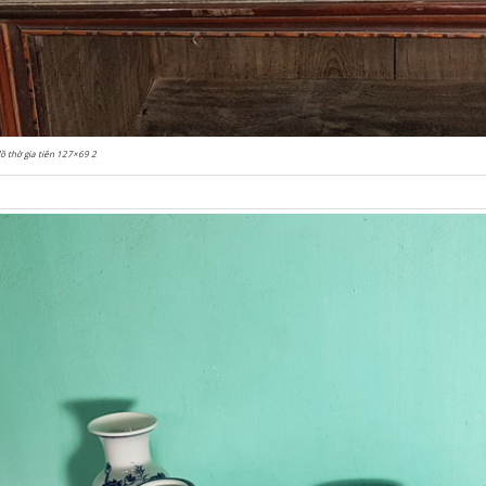
ồ thờ gia tiên 127×69 2