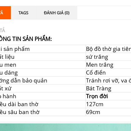
TẢ
TAGS
ĐÁNH GIÁ (0)
TẢ
ÔNG TIN SẢN PHẨM:
ại sản phẩm
Bộ đồ thờ gia ti
t liệu
sứ trắng
u men
Men trắng
u dáng
Cổ điển
ớng dẫn bảo quản
Tránh rơi vỡ, va
t xứ
Bát Tràng
o hành
Trọn đời
ều dài ban thờ
127cm
ều sâu ban thờ
69cm