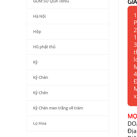
GI
GỐM SỨ QÙA TẶNG
1
Hà Nội
P
2
Hộp
1
3
Hũ phật thủ
t
l
Kỷ
M
4
Kỷ Chén
Đ
M
Kỷ Chén
x
Kỷ Chén men trắng vẽ tràm
MỌI
DO
Lọ Hoa
Địa