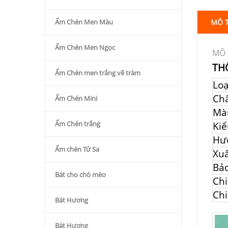
Ấm Chén Men Màu
MÔ 
Ấm Chén Men Ngọc
MÔ 
TH
Ấm Chén men trắng vẽ tràm
Lo
Chấ
Ấm Chén Mini
Mà
Ấm Chén trắng
Kiể
Hư
Ấm chén Tử Sa
Xuấ
Bả
Bát cho chó mèo
Chi
Chi
Bát Hương
Bát Hương