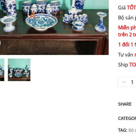
Giá
TỐT
Bộ sản
Miễn ph
trên 2 t
1 đổi 1
N
Tư vấn
Ship
TO
SHARE
CATEGO
TAG:
Bộ 