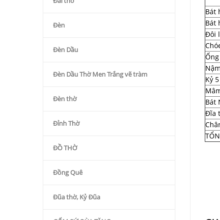
Đài thờ
Bát 
Bát 
Đèn
Đôi 
Chó
Đèn Dầu
Ống
Nậm
Đèn Dầu Thờ Men Trắng vẽ tràm
Kỷ 5
Mâm
Đèn thờ
Bát 
Đĩa 
Đỉnh Thờ
Chân
TỔN
ĐỒ THỜ
Đồng Quê
Đũa thờ, Kỷ Đũa