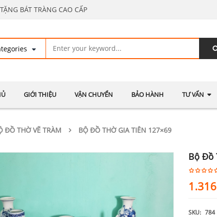
TẶNG BÁT TRÀNG CAO CẤP
HỦ
GIỚI THIỆU
VẬN CHUYỂN
BẢO HÀNH
TƯ VẤN
Ộ ĐỒ THỜ VẼ TRÀM
BỘ ĐỒ THỜ GIA TIÊN 127×69
Bộ Đồ 
1.316
SKU:
784