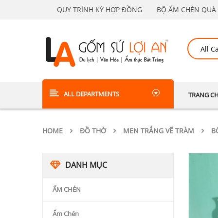
QUY TRÌNH KÝ HỢP ĐỒNG
BỘ ẤM CHÉN QUÀ 
ALL DEPARTMENTS
TRANG C
HOME
ĐỒ THỜ
MEN TRẮNG VẼ TRÀM
B
DANH MỤC
ẤM CHÉN
Ấm Chén