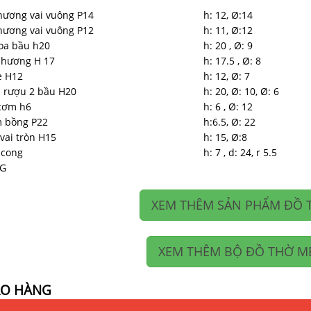
hương vai vuông P14
h: 12, Ø:14
hương vai vuông P12
h: 11, Ø:12
oa bầu h20
h: 20 , Ø: 9
 hương H 17
h: 17.5 , Ø: 8
e H12
h: 12, Ø: 7
 rượu 2 bầu H20
h: 20, Ø: 10, Ø: 6
cơm h6
h: 6 , Ø: 12
 bồng P22
h:6.5, Ø: 22
vai tròn H15
h: 15, Ø:8
 cong
h: 7 , d: 24, r 5.5
G
XEM THÊM SẢN PHẨM ĐỒ 
XEM THÊM BỘ ĐỒ THỜ M
AO HÀNG