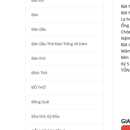
Đài thờ
Bát 
Bát 
Đèn
Lọ h
Ống
Đèn Dầu
Chó
Nậm
Đèn Dầu Thờ Men Trắng vẽ tràm
Bát 
Mâm
Đèn 
Đèn thờ
Kỷ 5
TỔN
Đỉnh Thờ
ĐỒ THỜ
Đồng Quê
Đũa thờ, Kỷ Đũa
GI