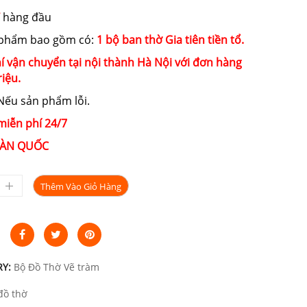
hàng đầu
 phẩm bao gồm có:
1 bộ ban thờ Gia tiên tiền tổ.
í vận chuyển tại nội thành Hà Nội với đơn hàng
riệu.
ếu sản phẩm lỗi.
miễn phí 24/7
ÀN QUỐC
Thêm Vào Giỏ Hàng
RY:
Bộ Đồ Thờ Vẽ tràm
đồ thờ