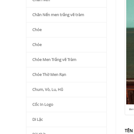
Chân Nến men trắng vẽ tràm
Chóe
Chóe
Chóe Men Trắng vẽ Tràm
Chóe Thờ Men Rạn
Chum, Vò, Lu, Hũ
Cốc In Logo
Ban 
Di Lặc
TÊN