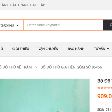
TẶNG BÁT TRÀNG CAO CẤP
HỦ
GIỚI THIỆU
VẬN CHUYỂN
BẢO HÀNH
TƯ VẤN
Ộ ĐỒ THỜ VẼ TRÀM
BỘ ĐỒ THỜ GIA TIÊN GỐM SỨ 95×56
Bộ Đồ 
909.
SKU:
781