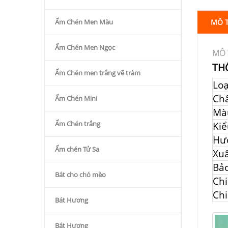
Ấm Chén Men Màu
MÔ 
Ấm Chén Men Ngọc
MÔ 
TH
Ấm Chén men trắng vẽ tràm
Lo
Chấ
Ấm Chén Mini
Mà
Ấm Chén trắng
Kiể
Hư
Ấm chén Tử Sa
Xuấ
Bả
Bát cho chó mèo
Chi
Chi
Bát Hương
Bát Hương