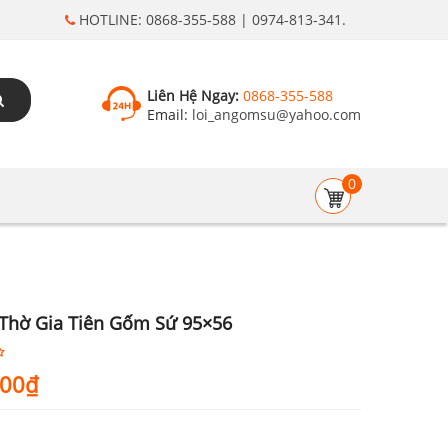
HOTLINE: 0868-355-588 | 0974-813-341.
Liên Hệ Ngay:
0868-355-588
Email:
loi_angomsu@yahoo.com
0
Thờ Gia Tiên Gốm Sứ 95×56
000
₫