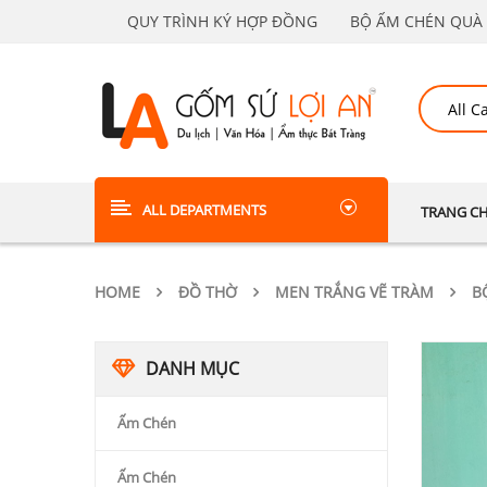
QUY TRÌNH KÝ HỢP ĐỒNG
BỘ ẤM CHÉN QUÀ 
ALL DEPARTMENTS
TRANG C
HOME
ĐỒ THỜ
MEN TRẮNG VẼ TRÀM
B
DANH MỤC
Ấm Chén
Ấm Chén