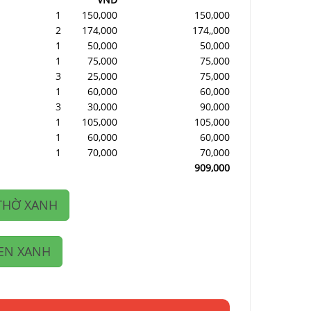
1
150,000
150,000
2
174,000
174,,000
1
50,000
50,000
1
75,000
75,000
3
25,000
75,000
1
60,000
60,000
3
30,000
90,000
1
105,000
105,000
1
60,000
60,000
1
70,000
70,000
909,000
THỜ XANH
EN XANH