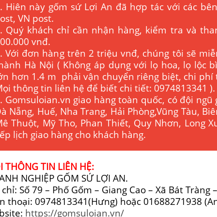
. Hiên này gốm sứ Lợi An đã hợp tác với các bên
ost, VN post.
. Quý khách chỉ cần nhận hàng, kiểm tra và tha
00.000 vnđ.
. Với đơn hàng trên 2 triệu vnđ, chúng tôi sẽ miễ
hành Hà Nội ( Không áp dụng với lọ hoa, lọ lộc 
ớn hơn 1.4 m phải vận chuyển riêng biệt, chi phí
ọi thông tin liên hệ để biết chi tiết: 0974813341 ).
. Gomsuloian.vn
giao hàng toàn quốc, có đội ngũ 
à Nẵng, Huế, Nha Trang, Hải Phòng,Vũng Tàu, Bi
ê Thuột, Mỹ Tho, Phan Thiết, Quy Nhơn, Long Xu
ếp lịch giao hàng cho khách hàng.
 THÔNG TIN LIÊN HỆ:
ANH NGHIỆP GỐM SỨ LỢI AN.
 chỉ: Số 79 – Phố Gốm – Giang Cao – Xã Bát Tràng 
n thoại: 0974813341(Hưng) hoặc 01688271938 (A
bsite:
https://gomsuloian.vn/