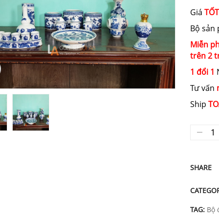
Giá
TỐT
Bộ sản
Miễn ph
trên 2 t
1 đổi 1
N
Tư vấn
Ship
TO
SHARE
CATEGO
TAG:
Bộ 