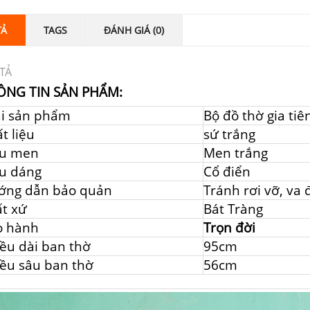
TẢ
TAGS
ĐÁNH GIÁ (0)
TẢ
ÔNG TIN SẢN PHẨM:
ại sản phẩm
Bộ đồ thờ gia ti
t liệu
sứ trắng
u men
Men trắng
u dáng
Cổ điển
ớng dẫn bảo quản
Tránh rơi vỡ, va
t xứ
Bát Tràng
o hành
Trọn đời
ều dài ban thờ
95cm
ều sâu ban thờ
56cm