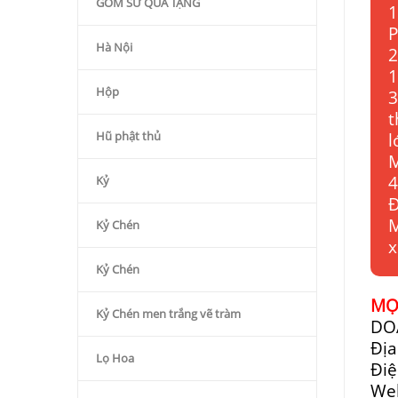
GỐM SỨ QÙA TẶNG
1
P
Hà Nội
2
1
Hộp
3
t
Hũ phật thủ
l
M
4
Kỷ
Đ
M
Kỷ Chén
x
Kỷ Chén
MỌI
Kỷ Chén men trắng vẽ tràm
DO
Địa
Lọ Hoa
Điệ
We