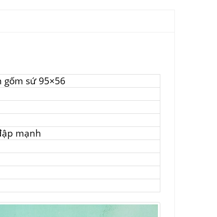
ên gốm sứ 95×56
 đập mạnh