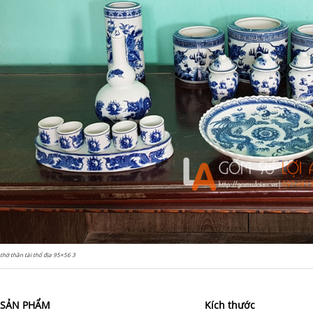
thờ thần tài thổ địa 95×56 3
 SẢN PHẨM
Kích thước