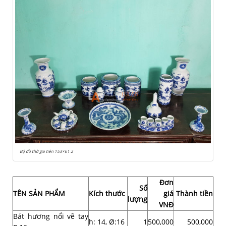
Bộ đồ thờ gia tiên 153×61 2
Đơn
Số
TÊN SẢN PHẨM
Kích thước
giá
Thành tiền
lượng
VNĐ
Bát hương nổi vẽ tay
h: 14, Ø:16
1
500,000
500,000