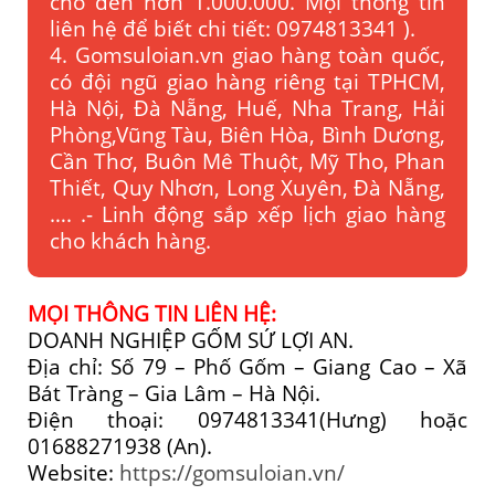
cho đến hơn 1.000.000. Mọi thông tin
liên hệ để biết chi tiết: 0974813341 ).
4. Gomsuloian.vn
giao hàng toàn quốc,
có đội ngũ giao hàng riêng tại TPHCM,
Hà Nội, Đà Nẵng, Huế, Nha Trang, Hải
Phòng,Vũng Tàu, Biên Hòa, Bình Dương,
Cần Thơ, Buôn Mê Thuột, Mỹ Tho, Phan
Thiết, Quy Nhơn, Long Xuyên, Đà Nẵng,
…. .- Linh động sắp xếp lịch giao hàng
cho khách hàng.
MỌI THÔNG TIN LIÊN HỆ:
DOANH NGHIỆP GỐM SỨ LỢI AN.
Địa chỉ: Số 79 – Phố Gốm – Giang Cao – Xã
Bát Tràng – Gia Lâm – Hà Nội.
Điện thoại: 0974813341(Hưng) hoặc
01688271938 (An).
Website:
https://gomsuloian.vn/