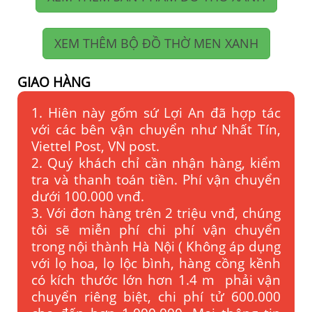
XEM THÊM BỘ ĐỒ THỜ MEN XANH
GIAO HÀNG
1. Hiên này gốm sứ Lợi An đã hợp tác
với các bên vận chuyển như Nhất Tín,
Viettel Post, VN post.
2. Quý khách chỉ cần nhận hàng, kiểm
tra và thanh toán tiền. Phí vận chuyển
dưới 100.000 vnđ.
3. Với đơn hàng trên 2 triệu vnđ, chúng
tôi sẽ miễn phí chi phí vận chuyển
trong nội thành Hà Nội ( Không áp dụng
với lọ hoa, lọ lộc bình, hàng cồng kềnh
có kích thước lớn hơn 1.4 m phải vận
chuyển riêng biệt, chi phí tử 600.000