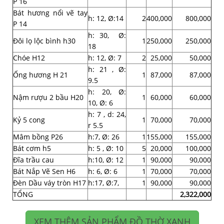
P 16
Bát hương nổi vẽ tay
h: 12, Ø:14
2
400,000
800,000
P 14
h: 30, Ø:
Đôi lọ lộc bình h30
1
250,000
250,000
18
Chóe H12
h: 12, Ø: 7
2
25,000
50,000
h: 21 , Ø:
Ống hương H 21
1
87,000
87,000
9.5
h: 20, Ø:
Nậm rượu 2 bầu H20
1
60,000
60,000
10, Ø: 6
h: 7 , d: 24,
Kỷ 5 cong
1
70,000
70,000
r 5.5
Mâm bồng P26
h:7, Ø: 26
1
155,000
155,000
Bát cơm h5
h: 5 , Ø: 10
5
20,000
100,000
Đĩa trầu cau
h:10, Ø: 12
1
90,000
90,000
Bát Nắp Vẽ Sen H6
h: 6, Ø: 6
1
70,000
70,000
Đèn Dầu váy tròn H17
h:17, Ø:7,
1
90,000
90,000
TỔNG
2,322,000
XEM THÊM SẢN PHẨM ĐỒ THỜ XANH