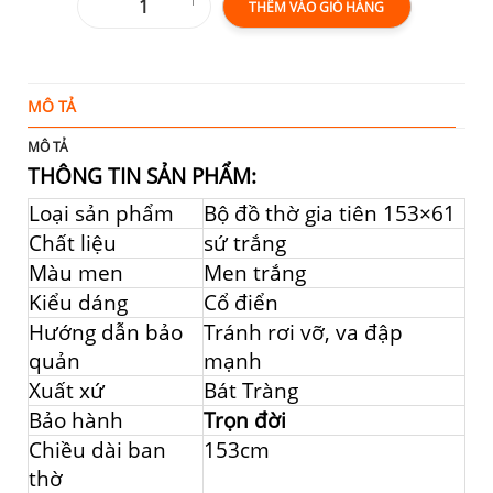
THÊM VÀO GIỎ HÀNG
MÔ TẢ
T
MÔ TẢ
THÔNG TIN SẢN PHẨM:
Loại sản phẩm
Bộ đồ thờ gia tiên 153×61
Chất liệu
sứ trắng
Màu men
Men trắng
Kiểu dáng
Cổ điển
Hướng dẫn bảo
Tránh rơi vỡ, va đập
quản
mạnh
Xuất xứ
Bát Tràng
Bảo hành
Trọn đời
Chiều dài ban
153cm
thờ