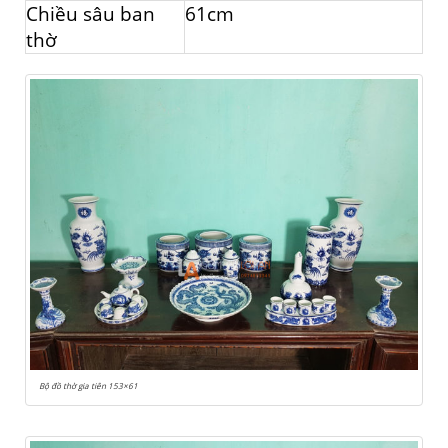
Chiều sâu ban
61cm
thờ
Bộ đồ thờ gia tiên 153×61