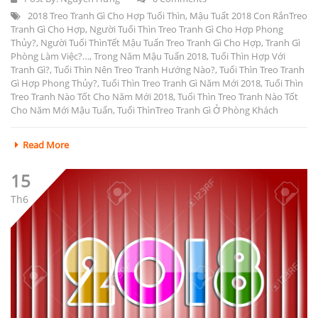
2018 Treo Tranh Gì Cho Hợp Tuổi Thìn
,
Mậu Tuất 2018 Con RắnTreo
Tranh Gì Cho Hợp
,
Người Tuổi Thìn Treo Tranh Gì Cho Hợp Phong
Thủy?
,
Người Tuổi ThìnTết Mậu Tuấn Treo Tranh Gì Cho Hợp
,
Tranh Gì
Phòng Làm Việc?…
,
Trong Năm Mậu Tuấn 2018
,
Tuổi Thìn Hợp Với
Tranh Gì?
,
Tuổi Thìn Nên Treo Tranh Hướng Nào?
,
Tuổi Thìn Treo Tranh
Gì Hợp Phong Thủy?
,
Tuổi Thìn Treo Tranh Gì Năm Mới 2018
,
Tuổi Thìn
Treo Tranh Nào Tốt Cho Năm Mới 2018
,
Tuổi Thìn Treo Tranh Nào Tốt
Cho Năm Mới Mậu Tuấn
,
Tuổi ThìnTreo Tranh Gì Ở Phòng Khách
Read More
15
Th6