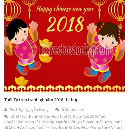
Tuổi Tý treo tranh gì năm 2018 thì hợp
Post By:
Nguyễn Hưng
0 Comments
2018 Treo Tranh Gì Cho Hợp Tuổi Tý
,
Mậu Tuất 2018 Tuổi
Chuột Treo Tranh Gì Cho Hợp
,
Người Tuổi Tỵ Tết Mậu Tuấn Treo Tranh
Gì Cho Hợp
,
Người Tuổi Tý Treo Tranh Gì Cho Hợp Phong Thủy?
,
Tranh