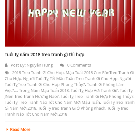
Tuổi tỵ năm 2018 treo tranh gì thì hợp
Post By:
Nguyễn Hưng
0 Comments
2018 Treo Tranh Gì Cho Hợp
,
Mậu Tuất 2018 Con RắnTreo Tranh Gì
Cho Hợp
,
Người Tuổi Tỵ Tết Mậu Tuấn Treo Tranh Gì Cho Hợp
,
Người
Tuổi TỵTreo Tranh Gì Cho Hợp Phong Thủy?
,
Tranh Gì Phòng Làm
Việc?…
,
Trong Năm Mậu Tuấn 2018
,
Tuổi Tỵ Hợp Với Tranh Gì?
,
Tuổi Ty
JNên Treo Tranh Hướng Nào?
,
Tuổi Tỵ Treo Tranh Gì Hợp Phong Thủy?
,
Tuổi Tỵ Treo Tranh Nào Tốt Cho Năm Mới Mậu Tuấn
,
Tuổi TỵTreo Tranh
Gì Năm Mới 2018
,
Tuổi TỵTreo Tranh Gì Ở Phòng Khách
,
Tuổi TỵTreo
Tranh Nào Tốt Cho Năm Mới 2018
Read More