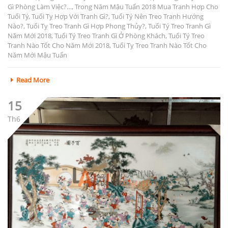
Gì Phòng Làm Việc?…
,
Trong Năm Mậu Tuấn 2018 Mua Tranh Hợp Cho
Tuổi Tý
,
Tuổi Tỵ Hợp Với Tranh Gì?
,
Tuổi Tý Nên Treo Tranh Hướng
Nào?
,
Tuổi Tỵ Treo Tranh Gì Hợp Phong Thủy?
,
Tuổi Tý Treo Tranh Gì
Năm Mới 2018
,
Tuổi Tý Treo Tranh Gì Ở Phòng Khách
,
Tuổi Tý Treo
Tranh Nào Tốt Cho Năm Mới 2018
,
Tuổi Tỵ Treo Tranh Nào Tốt Cho
Năm Mới Mậu Tuấn
Read More
15
Th6