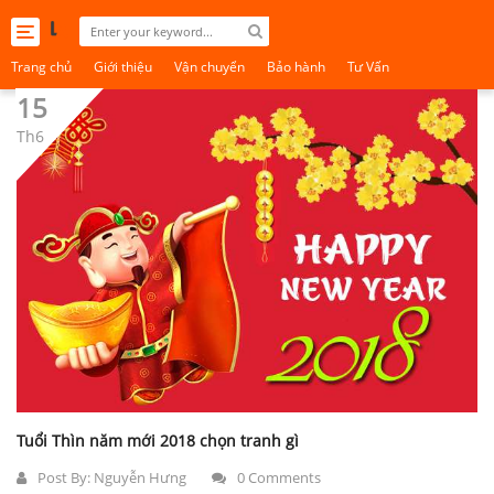
Toggle
navigation
Trang chủ
Giới thiệu
Vận chuyển
Bảo hành
Tư Vấn
15
Th6
Tuổi Thìn năm mới 2018 chọn tranh gì
Post By:
Nguyễn Hưng
0 Comments