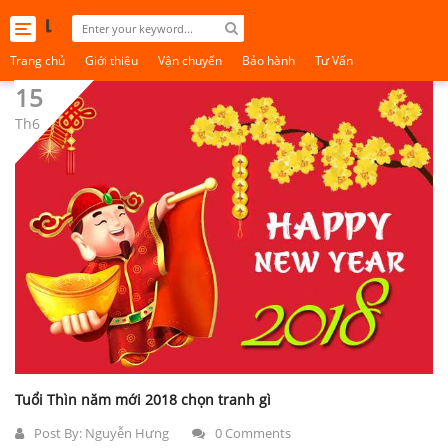
Toggle
navigation
Trang chủ
Giới thiệu
Vận chuyển
Bảo hành
Tư Vấn
15
Th6
Tuổi Thìn năm mới 2018 chọn tranh gì
Post By:
Nguyễn Hưng
0 Comments