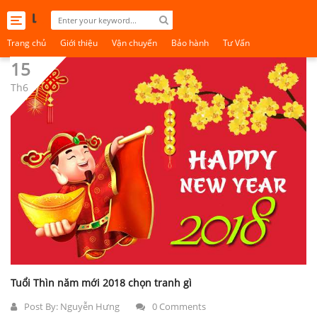
Toggle
navigation
Trang chủ
Giới thiệu
Vận chuyển
Bảo hành
Tư Vấn
15
Th6
Tuổi Thìn năm mới 2018 chọn tranh gì
Post By:
Nguyễn Hưng
0 Comments