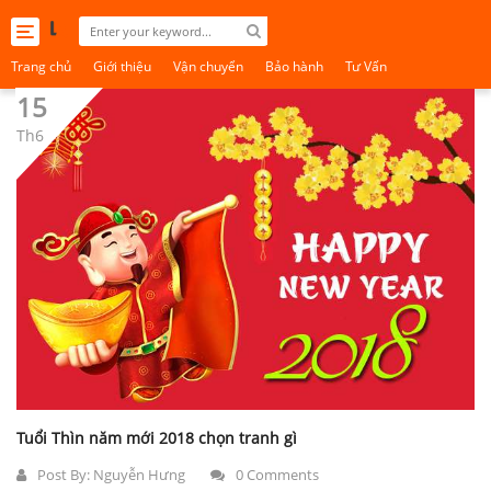
Toggle
navigation
Trang chủ
Giới thiệu
Vận chuyển
Bảo hành
Tư Vấn
15
Th6
Tuổi Thìn năm mới 2018 chọn tranh gì
Post By:
Nguyễn Hưng
0 Comments