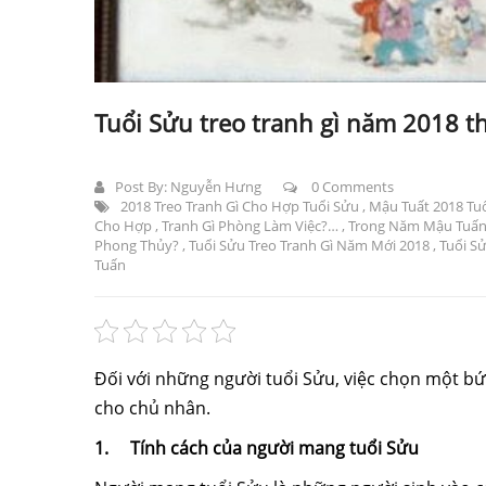
Tuổi Sửu treo tranh gì năm 2018 t
Post By:
Nguyễn Hưng
0 Comments
2018 Treo Tranh Gì Cho Hợp Tuổi Sửu
,
Mậu Tuất 2018 Tuổ
Cho Hợp
,
Tranh Gì Phòng Làm Việc?…
,
Trong Năm Mậu Tuấn
Phong Thủy?
,
Tuổi Sửu Treo Tranh Gì Năm Mới 2018
,
Tuổi S
Tuấn
Đối với những người tuổi Sửu, việc chọn một bức
cho chủ nhân.
1.
Tính cách của người mang tuổi Sửu