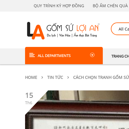
QUY TRÌNH KÝ HỢP ĐỒNG
BỘ ẤM CHÉN QUÀ 
ALL DEPARTMENTS
TRANG C
HOME
TIN TỨC
CÁCH CHỌN TRANH GỐM SỨ
15
Th6