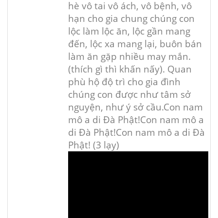
hè vô tai vô ách, vô bệnh, vô
hạn cho gia chung chúng con
lộc làm lộc ăn, lộc gần mang
đến, lộc xa mang lại, buôn bán
làm ăn gặp nhiều may mắn.
(thích gì thì khấn nấy). Quan
phù hộ độ trì cho gia đình
chúng con được như tâm sở
nguyện, như ý sở cầu.
Con nam
mô a di Đà Phật!
Con nam mô a
di Đà Phật!
Con nam mô a di Đà
Phật! (3 lạy)