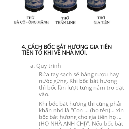
4. CÁCH BỐC BÁT HƯƠNG GIA TIÊN
TIỀN TỔ KHI VỀ NHÀ MỚI.
a. Quy trình
Rửa tay sạch sẽ bằng rượu hay
nước gừng. Khi bốc bát hương
thì bốc lần lượt từng nắm tro đặt
vào.
Khi bốc bát hương thì cũng phải
khấn nhỏ là “Con … (họ tên)… xin
bốc bát hương cho gia tiên họ …
(HỌ NHÀ ANH CHỊ)”. Nếu bốc bát