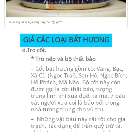
Bát hương nổi vẽ tay Lưỡng Long chầu Nguyệt 7
GIÁ CÁC LOẠI BÁT HƯƠNG
d.Tro cốt.
* Tro nếp và bộ thất bảo
– Cốt bát hương gồm có: Vàng, Bạc,
Xà Cừ (Ngọc Trai), San Hô, Ngọc Bích,
Hổ Phách, Mã Não. Bộ cốt này còn
được gọi là cốt thất bảo, tượng
trung linh khí xua đuổi tà ma. 7 bàu
vật người xưa coi là bảo bối trong
nhà tượng trưng cho vũ trụ.
– Những vật báu này rất tốt cho gia
trạch. Tác dụng để trấn quỷ trừ tà,