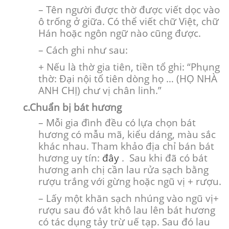
– Tên người được thờ được viết dọc vào
ô trống ở giữa. Có thể viết chữ Việt, chữ
Hán hoặc ngôn ngữ nào cũng được.
– Cách ghi như sau:
+ Nếu là thờ gia tiên, tiền tổ ghi: “Phụng
thờ: Đại nội tổ tiên dòng họ … (HỌ NHÀ
ANH CHỊ) chư vị chân linh.”
c.Chuẩn bị bát hương
– Mỗi gia đình đều có lựa chọn bát
hương có mẫu mã, kiểu dáng, màu sắc
khác nhau. Tham khảo địa chỉ bán bát
hương uy tín:
đây
. Sau khi đã có bát
hương anh chị cần lau rửa sạch bằng
rượu trắng với gừng hoặc ngũ vị + rượu.
– Lấy một khăn sạch nhúng vào ngũ vị+
rượu sau đó vắt khô lau lên bát hương
có tác dụng tảy trừ uế tạp. Sau đó lau