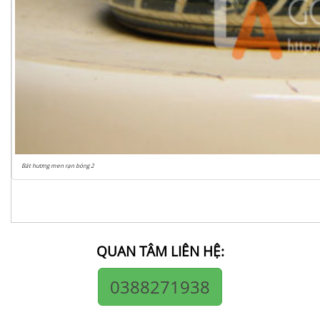
Bát hương men rạn bóng 2
QUAN TÂM LIÊN HỆ:
0388271938