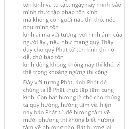
tôn kính và tu tập.
ngày nay
mình bảo
mình
thực tập
pháp tôn kính
mà
không
có
người nào
thì khó.
nếu
như
mình tôn
kính
ai
mà
với
tượng,
với
hình ảnh của
người ấy
,
nếu như
mang
quý Thầy
đây cho quý Phật tử tôn kính thì nó
dễ, chứ bảo tôn
kính
dòng
không
không này thì khó.
vì
thế
trong khoảng
ngừng thi công
Đây
với
tượng Phật, ảnh Phật để
chúng ta lễ Phật
thực tập
tâm
cung
kính
. Còn bát hương là chỗ cho chúng
ta quy hướng, hướng tâm về.
hiện
nay
bảo Phật tử để hướng tâm về
mười phương thì
không
biết hướng
tâm về phương nào. Bát hương lại