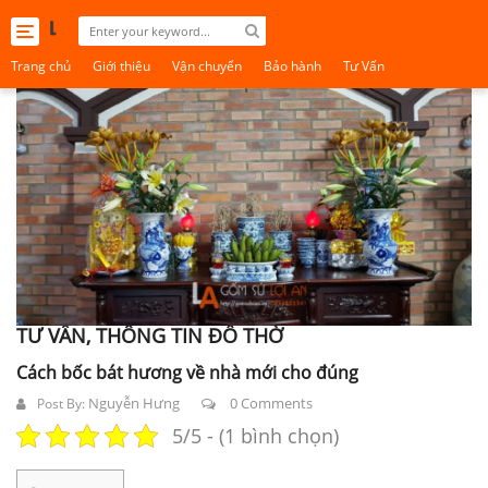
Toggle
navigation
Trang chủ
Giới thiệu
Vận chuyển
Bảo hành
Tư Vấn
TƯ VẤN, THÔNG TIN ĐỒ THỜ
Cách bốc bát hương về nhà mới cho đúng
Nguyễn Hưng
0 Comments
Post By:
5/5 - (1 bình chọn)