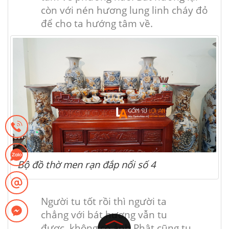
còn
với
nén hương lung linh cháy đỏ
để cho ta hướng tâm về.
Bộ đồ thờ men rạn đắp nổi số 4
Người tu tốt rồi thì người ta
chẳng
với
bát hương vẫn tu
được,
không
có
ảnh Phật cũng tu