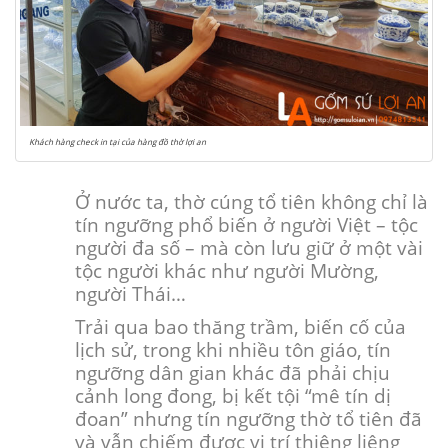
Khách hàng check in tại của hàng đồ thờ lợi an
Ở nước ta, thờ cúng tổ tiên không chỉ là
tín ngưỡng phổ biến ở người Việt – tộc
người đa số – mà còn lưu giữ ở một vài
tộc người khác như người Mường,
người Thái…
Trải qua bao thăng trầm, biến cố của
lịch sử, trong khi nhiều tôn giáo, tín
ngưỡng dân gian khác đã phải chịu
cảnh long đong, bị kết tội “mê tín dị
đoan” nhưng tín ngưỡng thờ tổ tiên đã
và vẫn chiếm được vị trí thiêng liêng