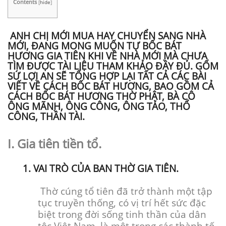
Contents
[
hide
]
ANH CHỊ MỚI MUA HAY CHUYỂN SANG NHÀ
MỚI, ĐANG MONG MUỐN TỰ BỐC BÁT
HƯƠNG GIA TIÊN KHI VỀ NHÀ MỚI MÀ CHƯA
TÌM ĐƯỢC TÀI LIỆU THAM KHẢO ĐẦY ĐỦ. GỐM
SỨ LỢI AN SẼ TỔNG HỢP LẠI TẤT CẢ CÁC BÀI
VIẾT VỀ CÁCH BỐC BÁT HƯƠNG, BAO GỒM CẢ
CÁCH BỐC BÁT HƯƠNG THỜ PHẬT, BÀ CÔ
ÔNG MÃNH, ÔNG CÔNG, ÔNG TÁO, THỔ
CÔNG, THẦN TÀI.
I. Gia tiên tiền tổ.
1. VAI TRÒ CỦA BAN THỜ GIA TIÊN.
Thờ cúng tổ tiên đã trở thành một tập
tục truyền thống, có vị trí hết sức đặc
biệt trong đời sống tinh thần của dân
tộc Việt Nam, là một trong các thành tố