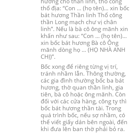
hương cho thần linh, thổ công
thổ địa: “Con … (họ tên)… xin bốc
bát hương Thần linh Thổ công
thần Long mạch chư vị chân
linh”. Nếu là bà cô ông mãnh xin
khấn như sau: “Con … (họ tên)…
xin bốc bát hương
Bà cô Ông
mãnh dòng họ … (HỌ NHÀ ANH
CHỊ)”.
Bốc xong để riêng từng vị trí,
tránh nhầm lẫn. Thông thường,
các gia đình thường bốc ba bát
hương, thờ quan thần linh, gia
tiên, bà cô hoặc ông mãnh. Còn
đối với các cửa hàng, công ty thì
bốc bát hương thần tài. Trong
quá trình bốc, nếu sợ nhầm, có
thể viết giấy dán bên ngoài, đến
khi đưa lên ban thờ phải bỏ ra.