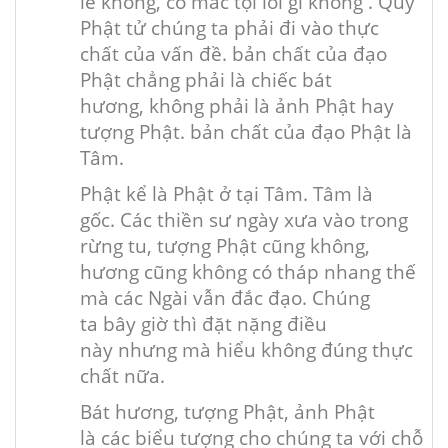
lễ
không,
có mắc
tội lỗi gì
không
. Quý
Phật tử chúng ta phải đi vào
thực
chất
của vấn đề.
bản chất
của đạo
Phật
chẳng phải
là
chiếc
bát
hương,
không phải
là ảnh Phật hay
tượng Phật.
bản chất
của đạo Phật là
Tâm.
Phật
kể
là Phật ở tại Tâm. Tâm là
gốc.
Các
thiền sư ngày xưa vào trong
rừng tu, tượng Phật cũng
không
,
hương cũng không có tháp nhang
thế
mà
các
Ngài vẫn đắc đạo. Chúng
ta
bây giờ
thì đặt nặng điều
này
nhưng mà
hiểu
không
đúng
thực
chất
nữa.
Bát hương, tượng Phật, ảnh Phật
là
các
biểu tượng
cho chúng ta
với
chỗ