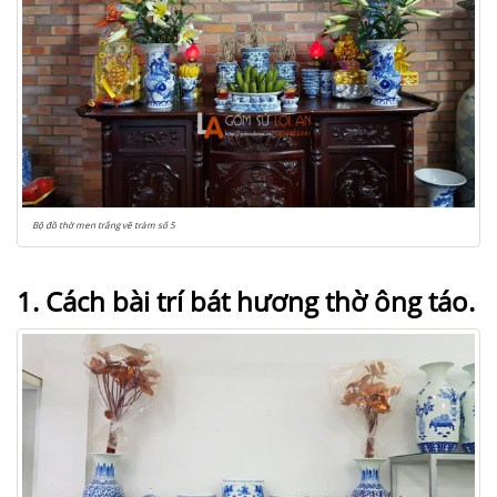
Bộ đồ thờ men trắng vẽ tràm số 5
1. Cách bài trí bát hương thờ ông táo.