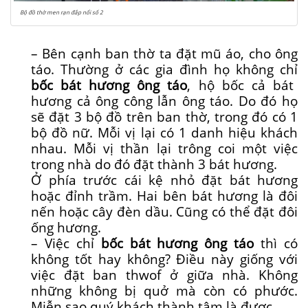
Bộ đồ thờ men rạn đắp nổi số 2
– Bên cạnh ban thờ ta đặt mũ áo, cho ông
táo. Thường ở các gia đình họ không chỉ
bốc bát hương ông táo
, hộ bốc cả bát
hương cả ông công lẫn ông táo. Do đó họ
sẽ đặt 3 bộ đồ trên ban thờ, trong đó có 1
bộ đồ nữ. Mỗi vị lại có 1 danh hiệu khách
nhau. Mỗi vị thần lại trông coi một việc
trong nhà do đó đặt thành 3 bát hương.
Ở phía trước cái kệ nhỏ đặt bát hương
hoặc đỉnh trầm. Hai bên bát hương là đôi
nến hoặc cây đèn dầu. Cũng có thể đặt đôi
ống hương.
– Việc chỉ
bốc bát hương ông táo
thì có
không tốt hay không? Điều này giống với
việc đặt ban thwof ở giữa nhà. Không
những không bị quở mà còn có phước.
Miễn sao quý khách thành tâm là được.