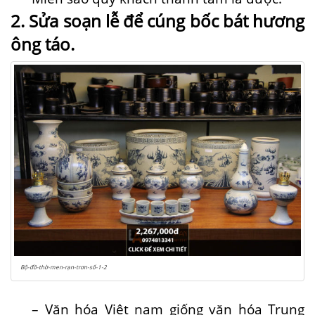
2. Sửa soạn lễ để cúng bốc bát hương
ông táo.
Bộ-đồ-thờ-men-rạn-trơn-số-1-2
– Văn hóa Việt nam giống văn hóa Trung