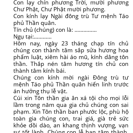
Con lạy chín phương Trời, mười phương
Chư Phật, Chư Phật mười phương.
Con kính lạy Ngài đông trù Tư mệnh Táo
phủ Thần quân.
Tín chủ (chúng) con là: ……………
Ngụ tại:…………
Hôm nay, ngày 23 tháng chạp tín chủ
chúng con thành tâm sắp sửa hương hoa
phẩm luật, xiêm hài áo mũ, kính dâng tôn
thần. Thắp nén tâm hương tín chủ con
thành tâm kính bái.
Chúng con kính mời ngài Đông trù tư
mệnh Táo phủ Thần quân hiển linh trước
án hưởng thụ lễ vật.
Cúi xin Tôn thần gia ân xá tội cho mọi lỗi
lầm trong năm qua gia chủ chúng con sai
phạm. Xin Tôn thần ban phước lộc, phù hộ
toàn gia chúng con, trai giá, già trẻ sức
khỏe dồi dào, an khang thịnh vượng, vạn
sự tốt lành. Chúng con lễ bạn tâm thành,