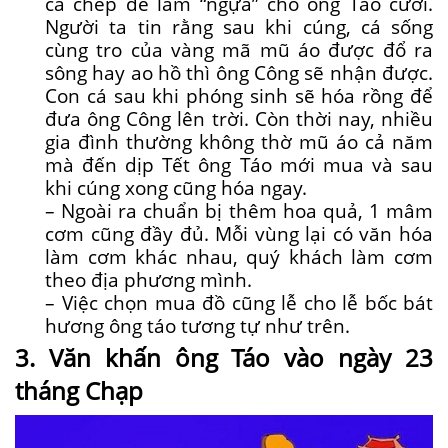
cá chép để làm “ngựa” cho ông Táo cưỡi.
Người ta tin rằng sau khi cúng, cá sống
cùng tro của vàng mã mũ áo được đổ ra
sông hay ao hồ thì ông Công sẽ nhận được.
Con cá sau khi phóng sinh sẽ hóa rồng để
đưa ông Công lên trời. Còn thời nay, nhiều
gia đình thường không thờ mũ áo cả năm
mà đến dịp Tết ông Táo mới mua và sau
khi cúng xong cũng hóa ngay.
– Ngoài ra chuẩn bị thêm hoa quả, 1 mâm
cơm cũng đầy đủ. Mỗi vùng lại có văn hóa
làm cơm khác nhau, quý khách làm cơm
theo địa phương mình.
– Việc chọn mua đồ cũng lễ cho lễ bốc bát
hương ông táo tương tự như trên.
3. Văn khấn ông Táo vào ngày 23
tháng Chạp