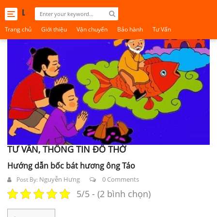
Toggle
navigation
Trang chủ
Giới thiệu
Vận chuyển
Bảo hành
Tư Vấn
TƯ VẤN, THÔNG TIN ĐỒ THỜ
Hướng dẫn bốc bát hương ông Táo
Nguyễn Hưng
0 Comments
Post By:
5/5 - (2 bình chọn)