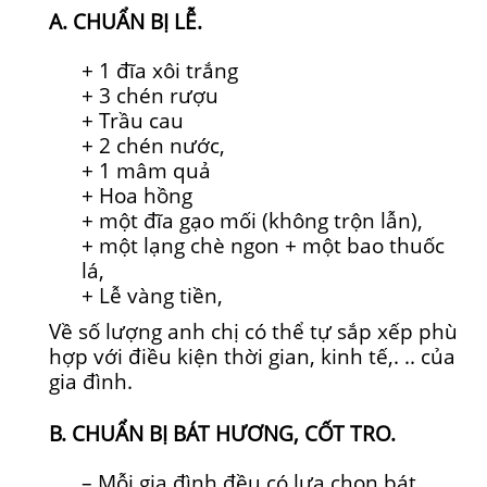
A. CHUẨN BỊ LỄ.
+
1
đĩa xôi trắng
+ 3 chén rượu
+ Trầu cau
+ 2 chén nước,
+ 1 mâm quả
+ Hoa hồng
+
một
đĩa gạo mối (không trộn lẫn),
+
một
lạng chè ngon +
một
bao thuốc
lá,
+ Lễ vàng tiền,
Về số lượng anh chị có thể tự sắp xếp phù
hợp với điều kiện thời gian, kinh tế,. .. của
gia đình.
B. CHUẨN BỊ BÁT HƯƠNG, CỐT TRO.
– Mỗi gia đình đều có lựa chọn bát