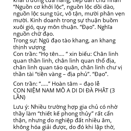
“Nguồn cơ khởi lộc”, nguồn lộc dồi dào,
nguồn lộc sung túc, vô tận, mười phân vẹn
mười. Kinh doanh trong sự thuận buồm
xuôi gió, quy môn thuận. “Đạo”. Nghĩa
nguồn chữ đạo.
Trong sự: Ngũ đạo tào khang, an khang
thịnh vượng
Con trần: “Họ tên…. “ xin biếu: Chân linh
quan thần linh, chân linh quan thổ địa,
chân linh quan táo quân, chân linh chư vị
thần tài “tiền vàng – địa phủ”. “Đạo”.
Con trần: “…..” Hoàn tâm – đạo lễ
CON NIỆM NAM MÔ A DI DI ĐÀ PHÂT (3
LẦN)
Lưu ý: Nhiều trường hợp gia chủ có nhờ
thầy làm “thiết kế phong thủy” rất cẩn
thận, nhưng do nghiệp đất nhiều âm,
không hóa giải được, do đó khi lập thờ,