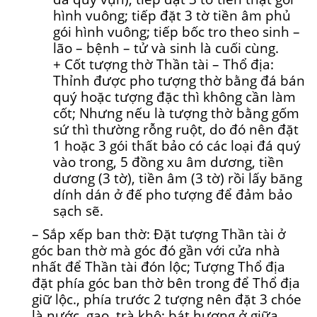
hình vuông; tiếp đặt 3 tờ tiền âm phủ
gói hình vuông; tiếp bốc tro theo sinh –
lão – bệnh – tử và sinh là cuối cùng.
+ Cốt tượng thờ Thần tài – Thổ địa:
Thỉnh được pho tượng thờ bằng đá bán
quý hoặc tượng đặc thì không cần làm
cốt; Nhưng nếu là tượng thờ bằng gốm
sứ thì thường rỗng ruột, do đó nên đặt
1 hoặc 3 gói thất bảo có các loại đá quý
vào trong, 5 đồng xu âm dương, tiền
dương (3 tờ), tiền âm (3 tờ) rồi lấy băng
dính dán ở đế pho tượng để đảm bảo
sạch sẽ.
– Sắp xếp ban thờ: Đặt tượng Thần tài ở
góc ban thờ mà góc đó gần với cửa nhà
nhất để Thần tài đón lộc; Tượng Thổ địa
đặt phía góc ban thờ bên trong để Thổ địa
giữ lộc., phía trước 2 tượng nên đặt 3 chóe
là nước, gạo, trà khô; bát hương ở giữa