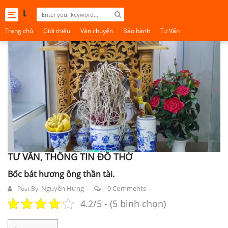
Toggle
navigation
Trang chủ
Giới thiệu
Vận chuyển
Bảo hành
Tư Vấn
TƯ VẤN, THÔNG TIN ĐỒ THỜ
Bốc bát hương ông thần tài.
Nguyễn Hưng
0 Comments
Post By:
4.2/5 - (5 bình chọn)