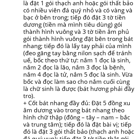
là đặt 1 gói thạch anh hoặc gói thất bảo
có nhiều viên đá quý nhỏ và có vàng và
bạc ở bên trong; tiếp đó đặt 3 tờ tiền
dương (tiền mà mình tiêu dùng) gói
thành hình vuông và 3 tờ tiền âm phủ
gói thành hình vuông đặt bên trong bát
nhang; tiếp đó là lấy tay phải của mình
(đeo găng tay bằng nilon sạch để tránh
uế, bốc theo thứ tự: nắm 1 đọc là sinh,
nắm 2 đọc là lão, nắm 3 đọc là bệnh,
nắm 4 đọc là tử, nắm 5 đọc là sinh. Vừa
bốc và đọc làm sao cho nắm cuối cùng
là chữ sinh là được (bát hương phải đầy
tro).
+ Cốt bát nhang đầy đủ: Đặt 5 đồng xu
âm dương vào trong bát nhang theo
hình chữ thập (đông – tây – nam – bắc
và trung tâm); tiếp đó là đặt bài vị; tiếp
đó là đặt 3 gói thất bảo (thạch anh hoặc
đá quý vụn); tiếp đặt 3 tờ tiền thật gói