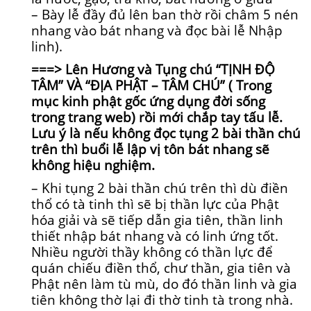
– Bày lễ đầy đủ lên ban thờ rồi châm 5 nén
nhang vào bát nhang và đọc bài lễ Nhập
linh).
===> Lên Hương và Tụng chú “TỊNH ĐỘ
TÂM” VÀ “ĐỊA PHẬT – TÂM CHÚ” ( Trong
mục kinh phật gốc ứng dụng đời sống
trong trang web) rồi mới chắp tay tấu lễ.
Lưu ý là nếu không đọc tụng 2 bài thần chú
trên thì buổi lễ lập vị tôn bát nhang sẽ
không hiệu nghiệm.
– Khi tụng 2 bài thần chú trên thì dù điền
thổ có tà tinh thì sẽ bị thần lực của Phật
hóa giải và sẽ tiếp dẫn gia tiên, thần linh
thiết nhập bát nhang và có linh ứng tốt.
Nhiều người thầy không có thần lực để
quán chiếu điền thổ, chư thần, gia tiên và
Phật nên làm tù mù, do đó thần linh và gia
tiên không thờ lại đi thờ tinh tà trong nhà.