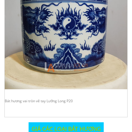
Bát hương vai tròn vẽ tay Lưỡng Long P20
GIÁ CÁC LOẠI BÁT HƯƠNG