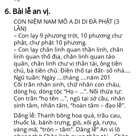
6. Bài lễ an vị.
CON NIỆM NAM MÔ A DI DI ĐÀ PHẬT (3
LẦN)
– Con lạy 9 phương trời, 10 phương chư
phật, chư phật 10 phương.
– Con lạy chân linh quan thần linh, chân
linh quan thổ địa, chân linh quan táo
quân, chân linh chư vị thần tài, ông tiền
chủ, bà tiền chủ. Điền thổ tại đất- số nhà….
Ngũ tuần: Ngày ….tháng ….năm 201
Cõi trần nhân sinh, chữ nhân con cháu,
dòng họ, dòng tộc “Họ – …”. Nối thừa tự:
Con trần “họ tên …”, ngũ tại sở cầu, nhân
sinh tâm, nhân tâm, “hoàn tâm – đạo lễ”.
Dâng lễ: Thanh bông hoa quả, trầu cau,
thuốc lá, bánh trưng, giò, xôi gà, rượu,
vàng mã, “tròn – tâm”. Dâng lễ” An vị lô