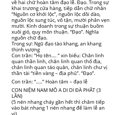
về hai chữ hoàn tâm đạo lễ. Đạo. Trong sự
khai trương cửa hàng, tiếp dẫn chữ nhân
“Nguồn cơ khởi lộc”, nguồn lộc dồi dào,
nguồn lộc sung túc, vô tận, mười phân vẹn
mười. Kinh doanh trong sự thuận buồm
xuôi gió, quy môn thuận. “Đạo”. Nghĩa
nguồn chữ đạo.
Trong sự: Ngũ đạo tào khang, an khang
thịnh vượng
Con trần: “Họ tên…. “ xin biếu: Chân linh
quan thần linh, chân linh quan thổ địa,
chân linh quan táo quân, chân linh chư vị
thần tài “tiền vàng – địa phủ”. “Đạo”.
Con trần: “…..” Hoàn tâm – đạo lễ
CON NIỆM NAM MÔ A DI DI ĐÀ PHÂT (3
LẦN)
(5 nén nhang cháy gần hết thì châm tiếp
vào bát nhang 1 nén nhang để làm lễ an
vị)