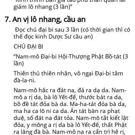
giám lô nhang (3 lần)”
7. An vị lô nhang, cầu an
Đọc chú đại bi sau 3 lần (có thời gian thì có
thể đọc kinh Dược Sư cầu an)
CHÚ ĐẠI BI
“Nam-mô Đại-bi Hội-Thượng Phật Bồ-tát (3
lần)
Thiên thủ thiên nhãn, vô ngại Đại-bi tâm
đà-la-ni.
Nam-mô hắc ra đát na, đá ra dạ da. Nam-
mô a rị da, bà lô Yết-đế, thước bát ra da,
bồ đề tát đỏa bà da. Ma-ha-tát đỏa bà da,
ma ha ca lô ni ca da. Án tát bàn ra phạt
duệ, số đát na đát tỏa. Nam-mô tất kiết lật
đỏa, y mông a rị da bà lô Yết-đế, thất Phật
ra lăng đà bà. Nam-mô na ra cẩn trì hê rị,