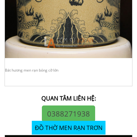
Bát hương men rạn bóng cỡ lớn
QUAN TÂM LIÊN HỆ:
0388271938
ĐỒ THỜ MEN RẠN TRƠN