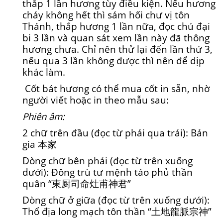
thắp 1 lần hương tùy điều kiện. Nếu hương
cháy không hết thì sám hối chư vị tôn
Thánh, thắp hương 1 lần nữa, đọc chú đại
bi 3 lần và quan sát xem lần này đã thông
hương chưa. Chỉ nên thử lại đến lần thứ 3,
nếu qua 3 lần không được thì nên để dịp
khác làm.
Cốt bát hương có thể mua cốt in sẵn, nhờ
người viết hoặc in theo mẫu sau:
Phiên âm:
2 chữ trên đầu (đọc từ phải qua trái): Bản
gia 本家
Dòng chữ bên phải (đọc từ trên xuống
dưới): Đông trù tư mệnh táo phủ thần
quân “東厨司命灶甫神君”
Dòng chữ ở giữa (đọc từ trên xuống dưới):
Thổ địa long mạch tôn thần “土地龍脈宗神”