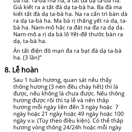
bà ha. Ta-bà ma ha, a tất đà dạ ta-bà ha.
Giả kiết ra a tất đà dạ ta-bà ha. Ba đà ma
kiết tất đà dạ ta-bà ha. Na ra cẩn trì bàn dà
ra dạ ta-bà ha. Ma bà rị thắng yết ra dạ, ta-
bà ha. Nam-mô hắc ra đát na đa ra dạ da.
Nam-mô a rị da bà lô Yết-đế thước bàn ra
dạ, ta-bà ha.
Án tất điện đô mạn đa ra bạt đà dạ ta-bà
ha. (3 lần)”
8. Lễ hoàn
Sau 1 tuần hương, quan sát nếu thấy
thông hương (3 nén đều cháy hết) thì là
được, nếu không là chưa được. Nếu thông
hương được rồi thì tạ lễ và nên thắp
hương mỗi ngày liền đến 3 ngày hoặc 7
ngày hoặc 21 ngày hoặc 49 ngày hoặc 100
ngày v.v. (Tùy theo điều kiện). Có thể thắp
hương vòng thông 24/24h hoặc mỗi ngày