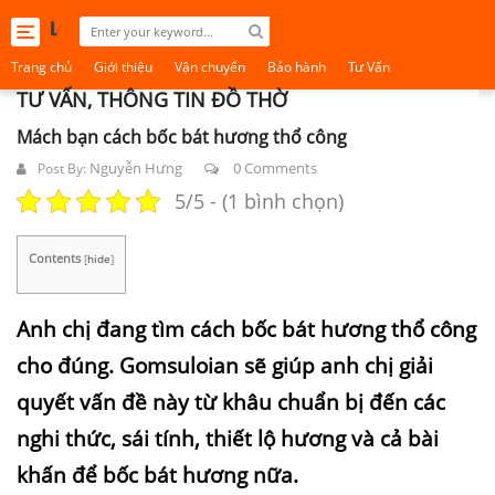
Toggle
navigation
Trang chủ
Giới thiệu
Vận chuyển
Bảo hành
Tư Vấn
TƯ VẤN, THÔNG TIN ĐỒ THỜ
Mách bạn cách bốc bát hương thổ công
Nguyễn Hưng
0 Comments
Post By:
5/5 - (1 bình chọn)
Contents
[
hide
]
Anh chị đang tìm cách bốc bát hương thổ công
cho đúng. Gomsuloian sẽ giúp anh chị giải
quyết vấn đề này từ khâu chuẩn bị đến các
nghi thức, sái tính, thiết lộ hương và cả bài
khấn để bốc bát hương nữa.