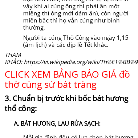
vậy khi ai cúng ông thì phải ăn một
miếng thì ông mới dám ăn), còn người
miền bắc thì họ vẫn cúng như bình
thường.
Người ta cúng Thổ Công vào ngày 1,15
(âm lịch) và các dịp lễ Tết khác.
THAM
KHẢO:
https://vi.wikipedia.org/wiki/Th%E1%BB
CLICK XEM BẢNG BÁO GIÁ đồ
thờ cúng sứ bát tràng
3. Chuẩn bị trước khi bốc bát hương
thổ công:
A. BÁT HƯƠNG, LAU RỬA SẠCH:
Mỗi gia đình đều có lựa chọn bát hương