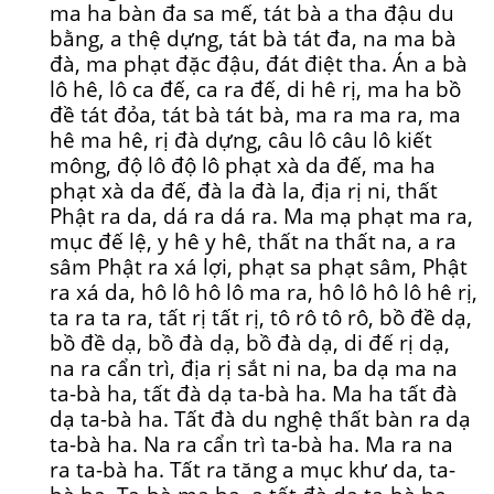
ma ha bàn đa sa mế, tát bà a tha đậu du
bằng, a thệ dựng, tát bà tát đa, na ma bà
đà, ma phạt đặc đậu, đát điệt tha. Án a bà
lô hê, lô ca đế, ca ra đế, di hê rị, ma ha bồ
đề tát đỏa, tát bà tát bà, ma ra ma ra, ma
hê ma hê, rị đà dựng, câu lô câu lô kiết
mông, độ lô độ lô phạt xà da đế, ma ha
phạt xà da đế, đà la đà la, địa rị ni, thất
Phật ra da, dá ra dá ra. Ma mạ phạt ma ra,
mục đế lệ, y hê y hê, thất na thất na, a ra
sâm Phật ra xá lợi, phạt sa phạt sâm, Phật
ra xá da, hô lô hô lô ma ra, hô lô hô lô hê rị,
ta ra ta ra, tất rị tất rị, tô rô tô rô, bồ đề dạ,
bồ đề dạ, bồ đà dạ, bồ đà dạ, di đế rị dạ,
na ra cẩn trì, địa rị sắt ni na, ba dạ ma na
ta-bà ha, tất đà dạ ta-bà ha. Ma ha tất đà
dạ ta-bà ha. Tất đà du nghệ thất bàn ra dạ
ta-bà ha. Na ra cẩn trì ta-bà ha. Ma ra na
ra ta-bà ha. Tất ra tăng a mục khư da, ta-