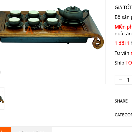
Giá TỐT
Bộ sản
Miễn ph
quà tặn
1 đổi 1
N
Tư vấn
Ship
TO
SHARE
CATEGOR