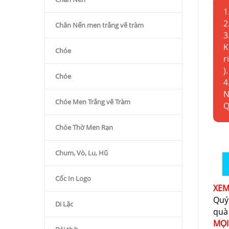
1
2
Chân Nến men trắng vẽ tràm
3
K
Chóe
r
).
Chóe
4
N
Chóe Men Trắng vẽ Tràm
Q
Chóe Thờ Men Rạn
Chum, Vò, Lu, Hũ
Cốc In Logo
XE
Quý
Di Lặc
quà
MỌI