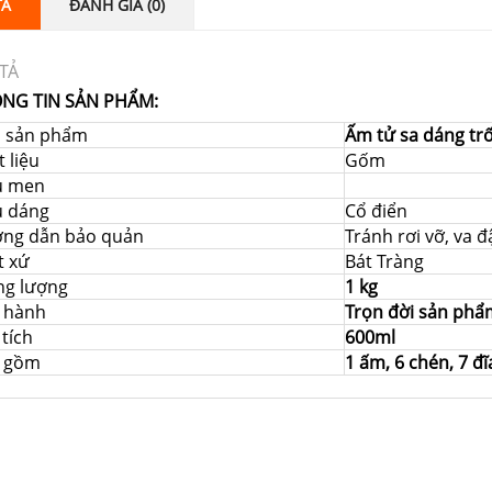
TẢ
ĐÁNH GIÁ (0)
TẢ
NG TIN SẢN PHẨM:
i sản phẩm
Ấm tử sa dáng tr
 liệu
Gốm
u men
u dáng
Cổ điển
ng dẫn bảo quản
Tránh rơi vỡ, va 
t xứ
Bát Tràng
ng lượng
1 kg
 hành
Trọn đời sản phẩ
tích
600ml
 gồm
1 ấm, 6 chén, 7 đĩ