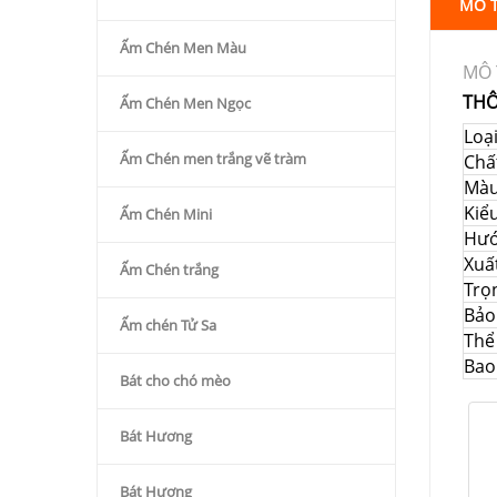
MÔ 
Ấm Chén Men Màu
MÔ 
THÔ
Ấm Chén Men Ngọc
Loạ
Ấm Chén men trắng vẽ tràm
Chất
Mà
Kiể
Ấm Chén Mini
Hướ
Xuấ
Ấm Chén trắng
Trọ
Bảo
Ấm chén Tử Sa
Thể 
Bao
Bát cho chó mèo
Bát Hương
Bát Hương