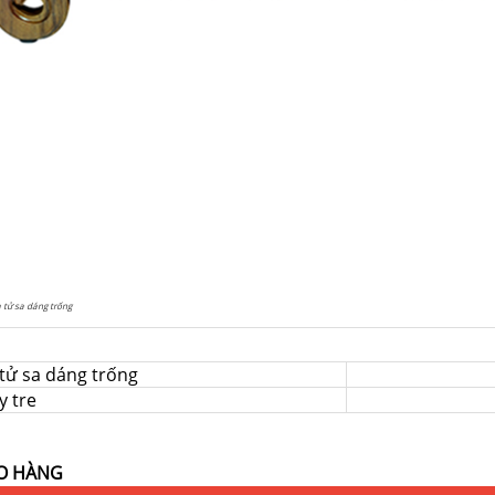
 tử sa dáng trống
tử sa dáng trống
y tre
O HÀNG