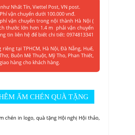
như Nhất Tín, Viettel Post, VN post.
 Phí vận chuyển dưới 100.000 vnđ.
 phí vận chuyển trong nội thành Hà Nội (
kích thước lớn hơn 1.4 m phải vận chuyển
ng tin liên hệ để biết chi tiết: 0974813341
g riêng tại TPHCM, Hà Nội, Đà Nẵng, Huế,
Thơ, Buôn Mê Thuột, Mỹ Tho, Phan Thiết,
 giao hàng cho khách hàng.
HÊM ẤM CHÉN QUÀ TẶNG
 chén in logo, quà tặng Hội nghị Hội thảo,