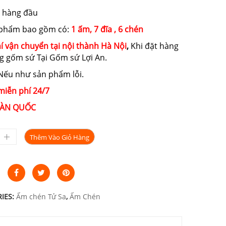
900.000₫.
là:
 hàng đầu
820.000₫.
 phẩm bao gồm có:
1 ấm, 7 đĩa , 6 chén
í vận chuyển tại nội thành Hà Nội
,
Khi đặt hàng
g gốm sứ Tại Gốm sứ Lợi An.
ếu như sản phẩm lỗi.
miễn phí 24/7
ÀN QUỐC
Thêm Vào Giỏ Hàng
IES:
Ấm chén Tử Sa
,
Ấm Chén