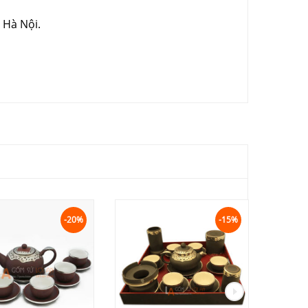
 Hà Nội.
-20%
-15%