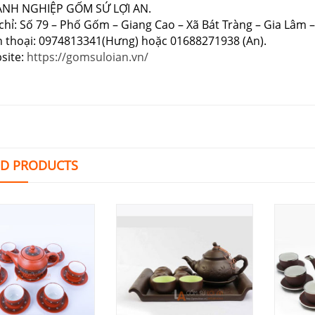
NH NGHIỆP GỐM SỨ LỢI AN.
chỉ: Số 79 – Phố Gốm – Giang Cao – Xã Bát Tràng – Gia Lâm –
n thoại: 0974813341(Hưng) hoặc 01688271938 (An).
site:
https://gomsuloian.vn/
ED PRODUCTS