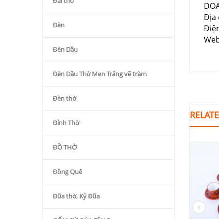
Đài thờ
DOA
Địa 
Đèn
Điệ
Web
Đèn Dầu
Đèn Dầu Thờ Men Trắng vẽ tràm
Đèn thờ
RELAT
Đỉnh Thờ
ĐỒ THỜ
-15%
Đồng Quê
Đũa thờ, Kỷ Đũa