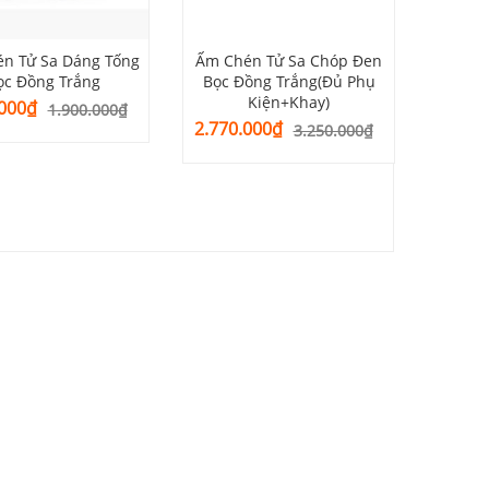
n Tử Sa Dáng Tống
Ấm Chén Tử Sa Chóp Đen
Ấm Ché
ọc Đồng Trắng
Bọc Đồng Trắng(Đủ Phụ
Kiện+Khay)
Giá
Giá
000
₫
1.900.000
₫
Giá
Giá
2.770.000
₫
gốc
hiện
3.250.000
₫
gốc
hiện
là:
tại
là:
tại
1.900.000₫.
là:
3.250.000₫.
là:
1.520.000₫.
2.770.000₫.