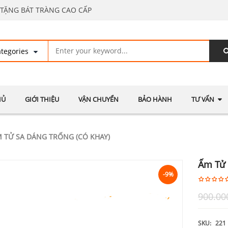
TẶNG BÁT TRÀNG CAO CẤP
HỦ
GIỚI THIỆU
VẬN CHUYỂN
BẢO HÀNH
TƯ VẤN
 TỬ SA DÁNG TRỐNG (CÓ KHAY)
Ấm Tử 
-9%
900.00
SKU:
221