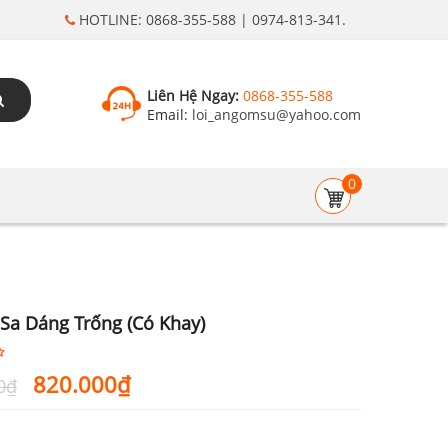
HOTLINE: 0868-355-588 | 0974-813-341.
Liên Hệ Ngay:
0868-355-588
Email:
loi_angomsu@yahoo.com
0
Sa Dáng Trống (Có Khay)
Giá
Giá
820.000
₫
0
₫
gốc
hiện
là:
tại