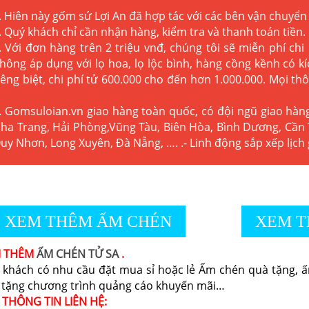
. Hiên này gốm sứ Lợi An đã hợp tác với các bên vận chuyển 
. Quý khách chỉ cần nhận hàng, kiểm tra và thanh toán tiền.
. Với đơn hàng trên 2 triệu vnđ, chúng tôi sẽ miễn phí chi
hông áp dụng với lọ hoa, lọ lộc bình, hàng cồng kềnh có 
iêng biệt, chi phí tử 600.000 cho đến hơn 1.000.000. Mọi thô
. Gomsuloian.vn
giao hàng toàn quốc, có đội ngũ giao hàn
ha Trang, Hải Phòng,Vũng Tàu, Biên Hòa, Bình Dương, Cần 
uy Nhơn, Long Xuyên, Đà Nẵng, …. .- Linh động sắp xếp lịch
XEM THÊM ẤM CHÉN
XEM T
M THÊM
ẤM CHÉN TỬ SA
.
 khách có nhu cầu đặt mua sỉ hoặc lẻ Ấm chén quà tặng, ấm
 tặng chương trình quảng cáo khuyến mãi…
 THÔNG TIN LIÊN HỆ: