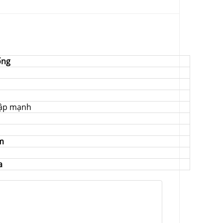
ống
đập mạnh
m
a