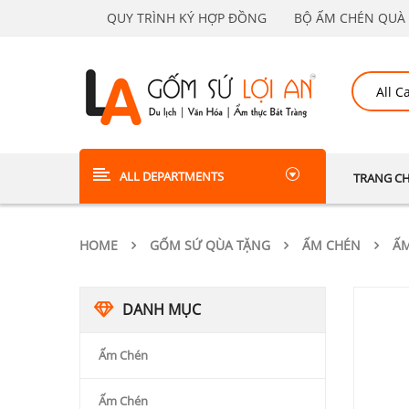
QUY TRÌNH KÝ HỢP ĐỒNG
BỘ ẤM CHÉN QUÀ 
ALL DEPARTMENTS
TRANG C
HOME
GỐM SỨ QÙA TẶNG
ẤM CHÉN
ẤM
DANH MỤC
Ấm Chén
Ấm Chén