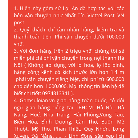
1. Hiên này gốm sứ Lợi An đã hợp tác với các
bên vận chuyển như Nhất Tín, Viettel Post, VN
post.
2. Quý khách chỉ cần nhận hàng, kiểm tra và
thanh toán tiền. Phí vận chuyển dưới 100.000
vnđ.
3. Với đơn hàng trên 2 triệu vnđ, chúng tôi sẽ
miễn phí chi phí vận chuyển trong nội thành Hà
Nội ( Không áp dụng với lọ hoa, lọ lộc bình,
hàng cồng kềnh có kích thước lớn hơn 1.4 m
phải vận chuyển riêng biệt, chi phí tử 600.000
cho đến hơn 1.000.000. Mọi thông tin liên hệ để
biết chi tiết: 0974813341 ).
4. Gomsuloian.vn
giao hàng toàn quốc, có đội
ngũ giao hàng riêng tại TPHCM, Hà Nội, Đà
Nẵng, Huế, Nha Trang, Hải Phòng,Vũng Tàu,
Biên Hòa, Bình Dương, Cần Thơ, Buôn Mê
Thuột, Mỹ Tho, Phan Thiết, Quy Nhơn, Long
Xuyên, Đà Nẵng, …. .- Linh động sắp xếp lịch