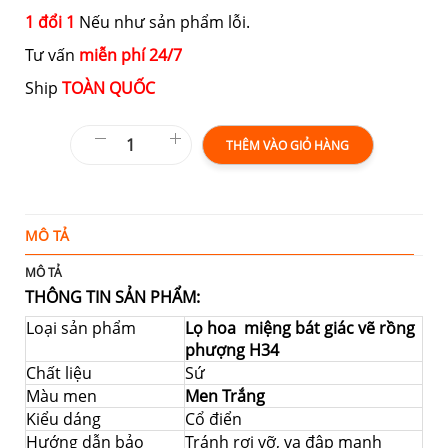
1 đổi 1
Nếu như sản phẩm lỗi.
Tư vấn
miễn phí 24/7
Ship
TOÀN QUỐC
THÊM VÀO GIỎ HÀNG
MÔ TẢ
T
MÔ TẢ
THÔNG TIN SẢN PHẨM:
Loại sản phẩm
Lọ hoa miệng bát giác vẽ rồng
phượng H34
Chất liệu
Sứ
Màu men
Men Trắng
Kiểu dáng
Cổ điển
Hướng dẫn bảo
Tránh rơi vỡ, va đập mạnh