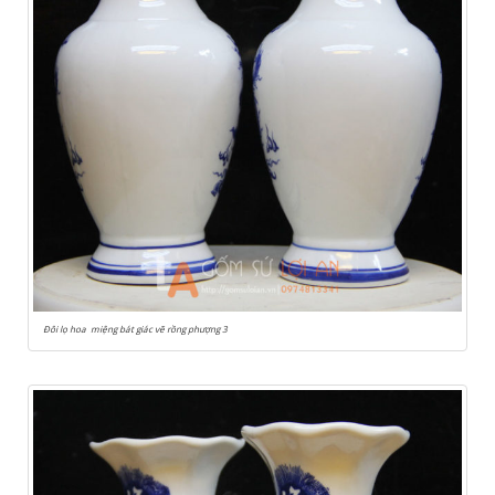
Đôi lọ hoa miệng bát giác vẽ rồng phượng 3