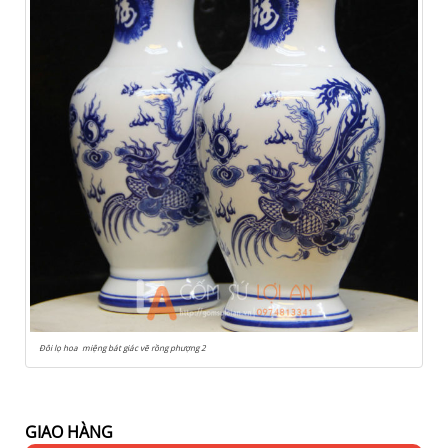
Đôi lọ hoa miệng bát giác vẽ rồng phượng 2
GIAO HÀNG