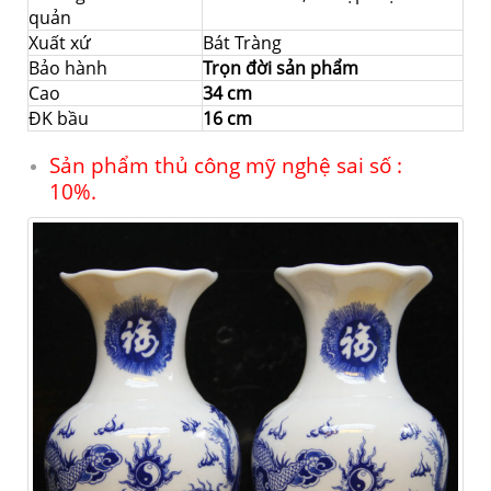
quản
Xuất xứ
Bát Tràng
Bảo hành
Trọn đời sản phẩm
Cao
34 cm
ĐK bầu
16 cm
Sản phẩm thủ công mỹ nghệ sai số :
10%.