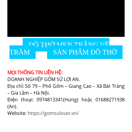
ĐỒ THỜ MEN TRẮNG VẼ
TRÀM
SẢN PHẨM ĐỒ THỜ
MỌI THÔNG TIN LIÊN HỆ:
DOANH NGHIỆP GỐM SỨ LỢI AN.
Địa chỉ: Số 79 – Phố Gốm – Giang Cao – Xã Bát Tràng
– Gia Lâm – Hà Nội.
Điện thoại: 0974813341(Hưng) hoặc 01688271938
(An).
Website:
https://gomsuloian.vn/