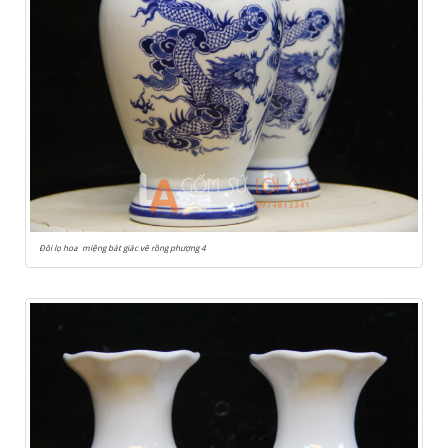
Đôi lọ hoa miệng bát giác vẽ rồng phượng 4