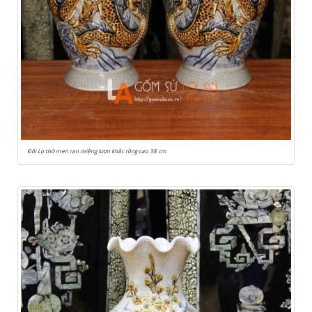
Đôi Lọ thờ men rạn miệng lượn khắc rồng cao 38 cm