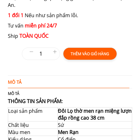
An.
1 đổi 1
Nếu như sản phẩm lỗi.
Tư vấn
miễn phí 24/7
Ship
TOÀN QUỐC
THÊM VÀO GIỎ HÀNG
MÔ TẢ
T
MÔ TẢ
THÔNG TIN SẢN PHẨM:
Loại sản phẩm
Đôi Lọ thờ men rạn miệng lượn
đắp rồng cao 38 cm
Chất liệu
Sứ
Màu men
Men Rạn
Kiểu dáng
Cổ điển