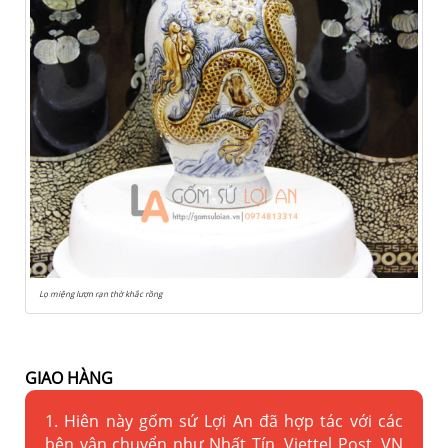
Lọ miệng lượn rạn thờ khắc rồng
GIAO HÀNG
1. Hiên này gốm sứ Lợi An đã hợp tác với các
bên vận chuyển như Nhất Tín, Viettel Post, VN