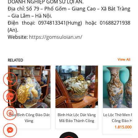
DOANH NGHIỆP GỐM SỨ LỢI AN.
Địa chỉ: Số 79 – Phố Gốm – Giang Cao – Xã Bát Tràng
– Gia Lâm – Hà Nội.
Điện thoại: 0974813341(Hưng) hoặc 01688271938
(An).
Website:
https://gomsuloian.vn/
View All
RELATED
Bảo Bình Công Đào Dát
Bình Hút Lộc Dát Vàng
Lọ Lộc Thờ Men Rạn
Vàng
Mã Đáo Thành Công
Công Đào H38
1.815.000
₫