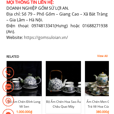
MỌI THÔNG TIN LIÊN HỆ:
DOANH NGHIỆP GỐM SỨ LỢI AN.
Địa chỉ: Số 79 – Phố Gốm – Giang Cao – Xã Bát Tràng
– Gia Lâm – Hà Nội.
Điện thoại: 0974813341(Hưng) hoặc 01688271938
(An).
Website:
https://gomsuloian.vn/
View All
RELATED
Bộ Ấm Chén Đỉnh Long
Bộ Ấm Chén Hoa Sao Âu
Ấm Chén Men Gio 
Vẽ Sen
Châu Quai Mây
Trà Vẽ Hoa Cúc X
1.000.000
₫
380.000
₫