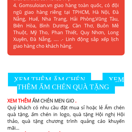
4. Gomsuloian.vn
giao hàng toàn quốc, có đội
ngũ giao hàng riêng tại TPHCM, Hà Nội, Đà
Nẵng, Huế, Nha Trang, Hải Phòng,Vũng Tàu,
Biên Hòa, Bình Dương, Cần Thơ, Buôn Mê
Thuột, Mỹ Tho, Phan Thiết, Quy Nhơn, Long
Xuyên, Đà Nẵng, …. .- Linh động sắp xếp lịch
giao hàng cho khách hàng.
XEM THÊM ẤM CHÉN
XEM
THÊM ẤM CHÉN QUÀ TẶNG
XEM THÊM
ẤM CHÉN MEN GIO
.
Quý khách có nhu cầu đặt mua sỉ hoặc lẻ Ấm chén
quà tặng, ấm chén in logo, quà tặng Hội nghị Hội
thảo, quà tặng chương trình quảng cáo khuyến
mãi…