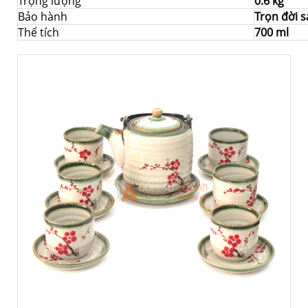
Trọng lượng
0.6 kg
Bảo hành
Trọn đời 
Thể tích
700 ml