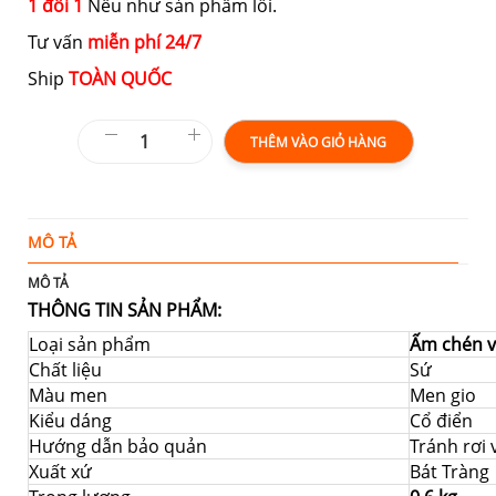
1 đổi 1
Nếu như sản phẩm lỗi.
Tư vấn
miễn phí 24/7
Ship
TOÀN QUỐC
THÊM VÀO GIỎ HÀNG
MÔ TẢ
T
MÔ TẢ
THÔNG TIN SẢN PHẨM:
Loại sản phẩm
Ấm chén v
Chất liệu
Sứ
Màu men
Men gio
Kiểu dáng
Cổ điển
Hướng dẫn bảo quản
Tránh rơi
Xuất xứ
Bát Tràng