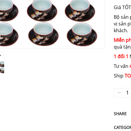
Giá TỐT
Bộ sản
vị sản 
khách.
Miễn ph
quà tặn
1 đổi 1
N
Tư vấn
Ship
TO
SHARE
CATEGOR