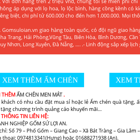
. Với đơn hàng trên 2 triệu vnđ, chúng tôi sẽ miễn phí chi
hông áp dụng với lọ hoa, lọ lộc bình, hàng cồng kềnh có 
iêng biệt, chi phí tử 600.000 cho đến hơn 1.000.000. Mọi thô
. Gomsuloian.vn
giao hàng toàn quốc, có đội ngũ giao hàn
ha Trang, Hải Phòng,Vũng Tàu, Biên Hòa, Bình Dương, Cần 
uy Nhơn, Long Xuyên, Đà Nẵng, …. .- Linh động sắp xếp lịch
XEM THÊM ẤM CHÉN
XEM T
M THÊM
ẤM CHÉN MEN MÁT
.
 khách có nhu cầu đặt mua sỉ hoặc lẻ Ấm chén quà tặng, ấm
 tặng chương trình quảng cáo khuyến mãi…
 THÔNG TIN LIÊN HỆ:
NH NGHIỆP GỐM SỨ LỢI AN.
chỉ: Số 79 – Phố Gốm – Giang Cao – Xã Bát Tràng – Gia Lâm –
n thoại: 0974813341(Hưng) hoặc 01688271938 (An).