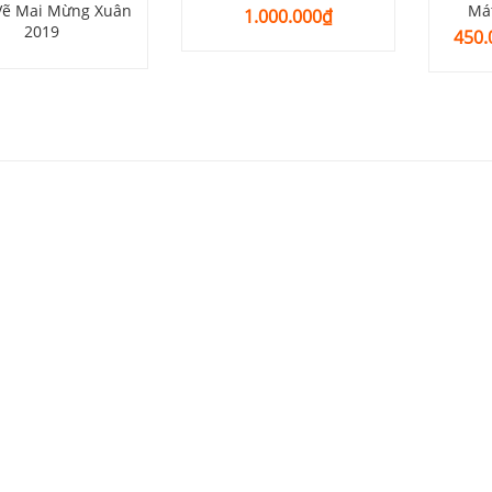
Vẽ Mai Mừng Xuân
Má
1.000.000
₫
2019
450.