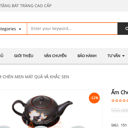
TẶNG BÁT TRÀNG CAO CẤP
HỦ
GIỚI THIỆU
VẬN CHUYỂN
BẢO HÀNH
TƯ VẤN
 CHÉN MEN MÁT QUẢ VẢ KHẮC SEN
Ấm Ché
-22%
550.00
SKU:
151