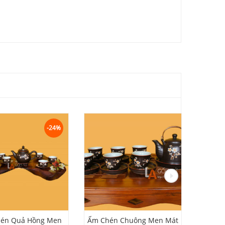
-24%
én Quả Hồng Men
Ấm Chén Chuông Men Mát
Ấm Ch