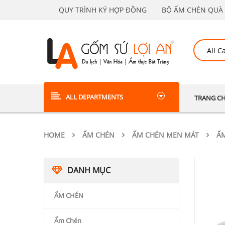
QUY TRÌNH KÝ HỢP ĐỒNG
BỘ ẤM CHÉN QUÀ 
ALL DEPARTMENTS
TRANG C
HOME
ẤM CHÉN
ẤM CHÉN MEN MÁT
ẤM
DANH MỤC
ẤM CHÉN
Ấm Chén