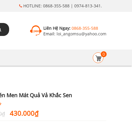
HOTLINE: 0868-355-588 | 0974-813-341.
Liên Hệ Ngay:
0868-355-588
Email:
loi_angomsu@yahoo.com
0
n Men Mát Quả Vả Khắc Sen
Giá
Giá
430.000
₫
0
₫
gốc
hiện
là:
tại