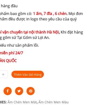
550.000₫.
là:
 hàng đầu
430.000₫.
 phẩm bao gồm có:
1 ấm, 7 đĩa , 6 chén
.
Mọi đơn
phẩm đều được in logo theo yêu cầu của quý
í vận chuyển tại nội thành Hà Nội
,
Khi đặt hàng
g gốm sứ Tại Gốm sứ Lợi An.
ếu như sản phẩm lỗi.
miễn phí 24/7
ÀN QUỐC
Thêm Vào Giỏ Hàng
IES:
Ấm Chén Men Mát
,
Ấm Chén Men Màu