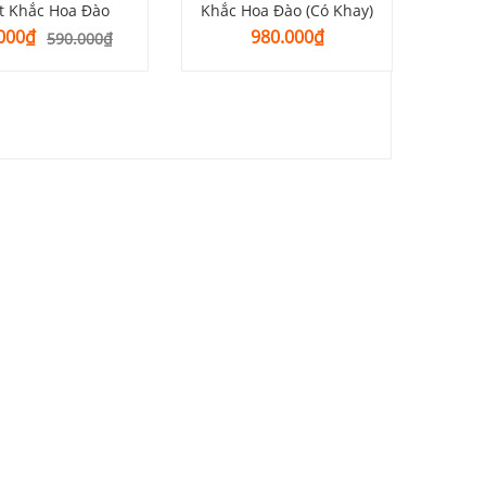
t Khắc Hoa Đào
Khắc Hoa Đào (Có Khay)
Giá
Giá
000
₫
980.000
₫
590.000
₫
gốc
hiện
là:
tại
590.000₫.
là:
450.000₫.