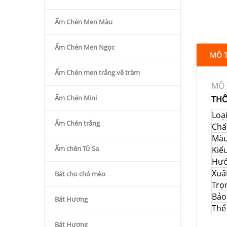
Ấm Chén Men Màu
Ấm Chén Men Ngọc
MÔ 
Ấm Chén men trắng vẽ tràm
MÔ 
Ấm Chén Mini
THÔ
Loạ
Ấm Chén trắng
Chất
Mà
Ấm chén Tử Sa
Kiể
Hướ
Xuấ
Bát cho chó mèo
Trọ
Bảo
Bát Hương
Thể 
Bát Hương