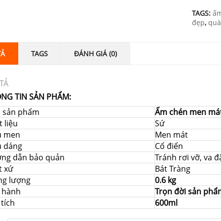
TAGS:
ấm
đẹp
,
quà
TẢ
TAGS
ĐÁNH GIÁ (0)
TẢ
NG TIN SẢN PHẨM:
i sản phẩm
Ấm chén men mát
 liệu
Sứ
u men
Men mát
u dáng
Cổ điển
ng dẫn bảo quản
Tránh rơi vỡ, va 
t xứ
Bát Tràng
ng lượng
0.6 kg
 hành
Trọn đời sản phẩ
tích
600ml