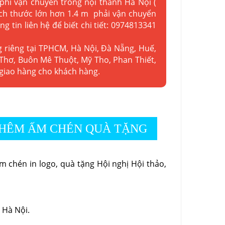
 phí vận chuyển trong nội thành Hà Nội (
kích thước lớn hơn 1.4 m phải vận chuyển
ng tin liên hệ để biết chi tiết: 0974813341
g riêng tại TPHCM, Hà Nội, Đà Nẵng, Huế,
Thơ, Buôn Mê Thuột, Mỹ Tho, Phan Thiết,
 giao hàng cho khách hàng.
HÊM ẤM CHÉN QUÀ TẶNG
 chén in logo, quà tặng Hội nghị Hội thảo,
 Hà Nội.