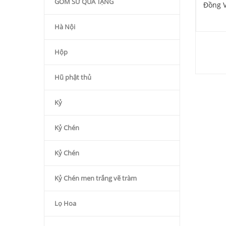
GỐM SỨ QÙA TẶNG
oa Đào (Có Khay)
Bọc Đồng
Đồng 
980.000
₫
1.550.000
₫
Hà Nội
Hộp
Hũ phật thủ
Kỷ
Kỷ Chén
Kỷ Chén
Kỷ Chén men trắng vẽ tràm
Lọ Hoa