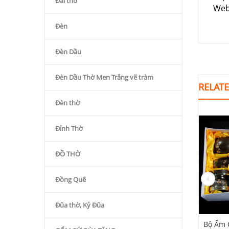
Đài thờ
Web
Đèn
Đèn Dầu
Đèn Dầu Thờ Men Trắng vẽ tràm
RELAT
Đèn thờ
Đỉnh Thờ
ĐỒ THỜ
Đồng Quê
Đũa thờ, Kỷ Đũa
n Chuông Men Mát
Ấm Chén Rạn Dáng Nhật
Bộ Ấm 