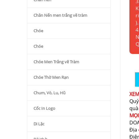
3
K
r
Chân Nến men trắng vẽ tràm
).
4
Chóe
N
Q
Chóe
Chóe Men Trắng vẽ Tràm
Chóe Thờ Men Rạn
Chum, Vò, Lu, Hũ
XE
Quý
quà
Cốc In Logo
MỌI
DOA
Di Lặc
Địa 
Điệ