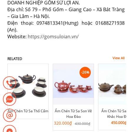
DOANH NGHIỆP GỐM SỨ LỢI AN.
Địa chỉ: Số 79 – Phố Gốm – Giang Cao – Xã Bát Tràng
– Gia Lâm – Hà Nội.
Điện thoại: 0974813341(Hưng) hoặc 01688271938
(An).
Website:
https://gomsuloian.vn/
View All
RELATED
-26%
-26%
Ấm Chén Tử Sa Thổ Cẩm
Ấm Chén Tử Sa Son Vẽ
Ấm Chén Tử Sa G
Hoa Đào
Khắc Hoa Đào
Giá
Giá
320.000
₫
450.000
₫
430.000
₫
gốc
hiện