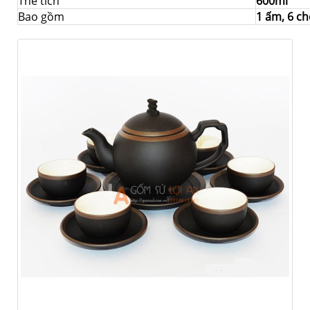
Thể tích
600ml
Bao gồm
1 ấm, 6 ch