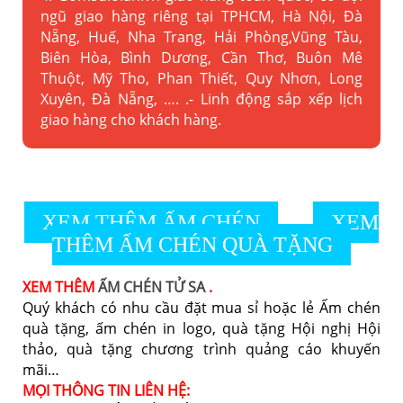
ngũ giao hàng riêng tại TPHCM, Hà Nội, Đà
Nẵng, Huế, Nha Trang, Hải Phòng,Vũng Tàu,
Biên Hòa, Bình Dương, Cần Thơ, Buôn Mê
Thuột, Mỹ Tho, Phan Thiết, Quy Nhơn, Long
Xuyên, Đà Nẵng, …. .- Linh động sắp xếp lịch
giao hàng cho khách hàng.
XEM THÊM ẤM CHÉN
XEM
THÊM ẤM CHÉN QUÀ TẶNG
XEM THÊM
ẤM CHÉN TỬ SA
.
Quý khách có nhu cầu đặt mua sỉ hoặc lẻ Ấm chén
quà tặng, ấm chén in logo, quà tặng Hội nghị Hội
thảo, quà tặng chương trình quảng cáo khuyến
mãi…
MỌI THÔNG TIN LIÊN HỆ: