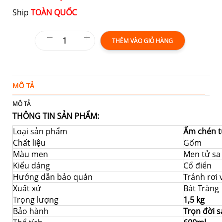
Ship
TOÀN QUỐC
THÊM VÀO GIỎ HÀNG
MÔ TẢ
Đ
MÔ TẢ
THÔNG TIN SẢN PHẨM:
Loại sản phẩm
Ấm chén t
Chất liệu
Gốm
Màu men
Men tử sa
Kiểu dáng
Cổ điển
Hướng dẫn bảo quản
Tránh rơi
Xuất xứ
Bát Tràng
Trọng lượng
1,5 kg
Bảo hành
Trọn đời 