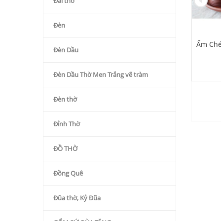
Đài thờ
Đèn
n Tử Sa Chóp Lòng
Ấm Chén Quả Đào Đai Nâu
Ấm Ché
Đèn Dầu
Nâu
(Có Khay)
Giá
Giá
000
₫
850.000
₫
550.000
₫
Đèn Dầu Thờ Men Trắng vẽ tràm
gốc
hiện
là:
tại
550.000₫.
là:
Đèn thờ
490.000₫.
Đỉnh Thờ
ĐỒ THỜ
Đồng Quê
Đũa thờ, Kỷ Đũa