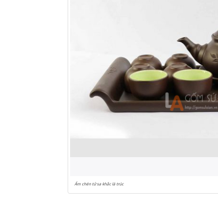
Ấm chén tử sa khắc lá trúc