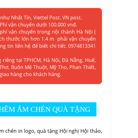
như Nhất Tín, Viettel Post, VN post.
 Phí vận chuyển dưới 100.000 vnđ.
 phí vận chuyển trong nội thành Hà Nội (
kích thước lớn hơn 1.4 m phải vận chuyển
ng tin liên hệ để biết chi tiết: 0974813341
g riêng tại TPHCM, Hà Nội, Đà Nẵng, Huế,
Thơ, Buôn Mê Thuột, Mỹ Tho, Phan Thiết,
 giao hàng cho khách hàng.
HÊM ẤM CHÉN QUÀ TẶNG
 chén in logo, quà tặng Hội nghị Hội thảo,