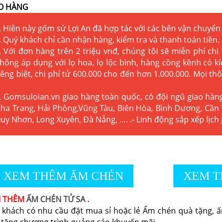
O HÀNG
. Hiên này gốm sứ Lợi An đã hợp tác với các bên vận chuyển 
. Quý khách chỉ cần nhận hàng, kiểm tra và thanh toán tiền.
. Với đơn hàng trên 2 triệu vnđ, chúng tôi sẽ miễn phí chi
hông áp dụng với lọ hoa, lọ lộc bình, hàng cồng kềnh có 
iêng biệt, chi phí tử 600.000 cho đến hơn 1.000.000. Mọi thô
. Gomsuloian.vn
giao hàng toàn quốc, có đội ngũ giao hàn
ha Trang, Hải Phòng,Vũng Tàu, Biên Hòa, Bình Dương, Cần 
uy Nhơn, Long Xuyên, Đà Nẵng, …. .- Linh động sắp xếp lịch
XEM THÊM ẤM CHÉN
XEM T
M THÊM
ẤM CHÉN TỬ SA
.
 khách có nhu cầu đặt mua sỉ hoặc lẻ Ấm chén quà tặng, ấm