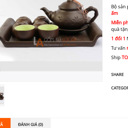
Bộ sản
ấm
Miễn ph
quà tặn
1 đổi 1
N
Tư vấn
Ship
TO
SHARE
CATEGO
TẢ
ĐÁNH GIÁ (0)