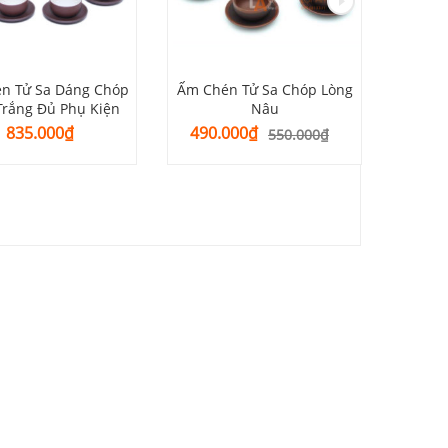
n Tử Sa Dáng Chóp
Ấm Chén Tử Sa Chóp Lòng
Ấm Ché
Trắng Đủ Phụ Kiện
Nâu
Giá
Giá
835.000
₫
490.000
₫
550.000
₫
gốc
hiện
là:
tại
550.000₫.
là:
490.000₫.