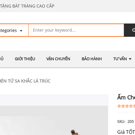
TẶNG BÁT TRÀNG CAO CẤP
HỦ
GIỚI THIỆU
VẬN CHUYỂN
BẢO HÀNH
TƯ VẤN
ÉN TỬ SA KHẮC LÁ TRÚC
Ấm Ché
SKU:
205
Giá TỐT