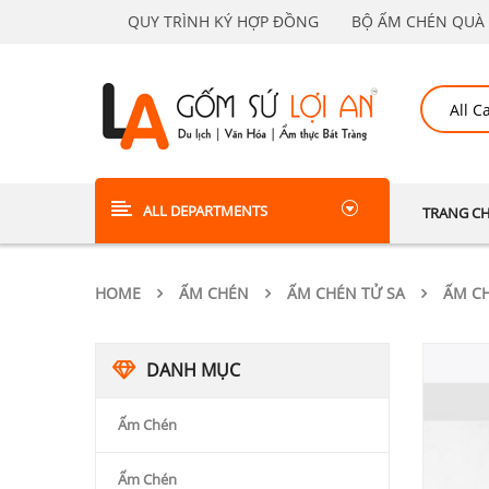
QUY TRÌNH KÝ HỢP ĐỒNG
BỘ ẤM CHÉN QUÀ 
ALL DEPARTMENTS
TRANG C
HOME
ẤM CHÉN
ẤM CHÉN TỬ SA
ẤM CH
DANH MỤC
Ấm Chén
Ấm Chén