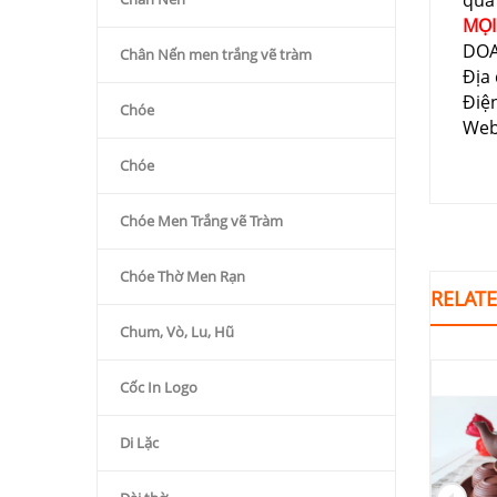
quà
MỌI
DOA
Chân Nến men trắng vẽ tràm
Địa 
Điệ
Chóe
Web
Chóe
Chóe Men Trắng vẽ Tràm
Chóe Thờ Men Rạn
RELAT
Chum, Vò, Lu, Hũ
Cốc In Logo
-11%
Di Lặc