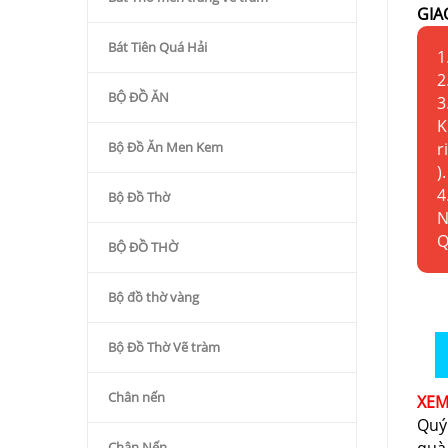
GIA
Bát Tiên Quá Hải
1
2
BỘ ĐỒ ĂN
3
K
Bộ Đồ Ăn Men Kem
r
).
4
Bộ Đồ Thờ
N
Q
BỘ ĐỒ THỜ
Bộ đồ thờ vàng
Bộ Đồ Thờ Vẽ tràm
Chân nến
XE
Quý
Chân Nến