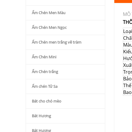
Ấm Chén Men Màu
MÔ 
THÔ
Ấm Chén Men Ngọc
Loạ
Chất
Ấm Chén men trắng vẽ tràm
Mà
Kiể
Ấm Chén Mini
Hướ
Xuấ
Trọ
Ấm Chén trắng
Bảo
Thể 
Ấm chén Tử Sa
Bao
Bát cho chó mèo
Bát Hương
Bát Hương