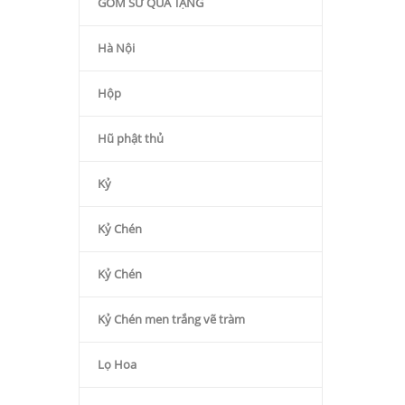
GỐM SỨ QÙA TẶNG
Hà Nội
Hộp
Hũ phật thủ
Kỷ
Kỷ Chén
Kỷ Chén
Kỷ Chén men trắng vẽ tràm
Lọ Hoa