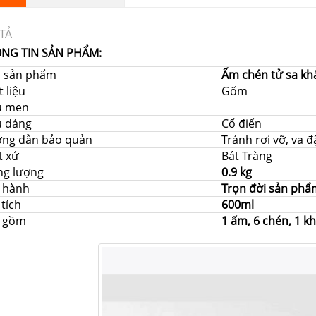
TẢ
NG TIN SẢN PHẨM:
i sản phẩm
Ấm chén tử sa khắ
 liệu
Gốm
u men
u dáng
Cổ điển
ng dẫn bảo quản
Tránh rơi vỡ, va 
t xứ
Bát Tràng
ng lượng
0.9 kg
 hành
Trọn đời sản phẩ
tích
600ml
 gồm
1 ấm, 6 chén, 1 kh