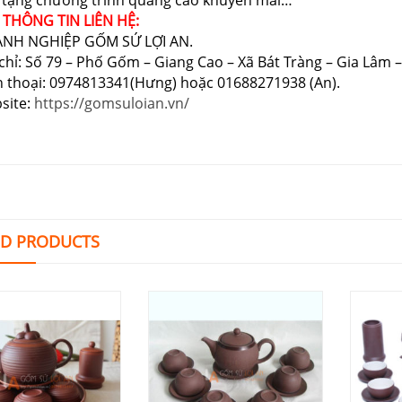
 tặng chương trình quảng cáo khuyến mãi…
 THÔNG TIN LIÊN HỆ:
NH NGHIỆP GỐM SỨ LỢI AN.
chỉ: Số 79 – Phố Gốm – Giang Cao – Xã Bát Tràng – Gia Lâm –
n thoại: 0974813341(Hưng) hoặc 01688271938 (An).
site:
https://gomsuloian.vn/
ED PRODUCTS