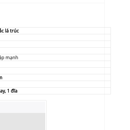
c lá trúc
đập mạnh
m
ay, 1 đĩa