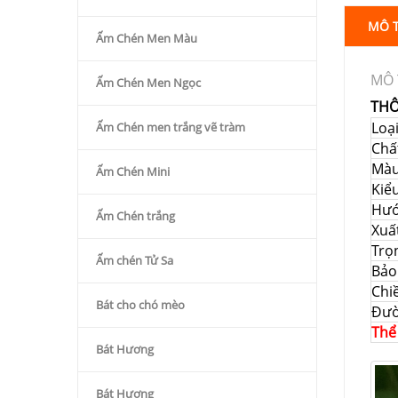
MÔ 
Ấm Chén Men Màu
MÔ 
Ấm Chén Men Ngọc
THÔ
Loạ
Ấm Chén men trắng vẽ tràm
Chất
Mà
Ấm Chén Mini
Kiể
Hướ
Ấm Chén trắng
Xuấ
Trọ
Ấm chén Tử Sa
Bảo
Chi
Bát cho chó mèo
Đườ
Thể
Bát Hương
Bát Hương