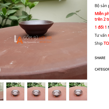
Bộ sản
Miễn ph
trên 2 t
1 đổi 1
N
Tư vấn
Ship
TO
SHARE
CATEGO