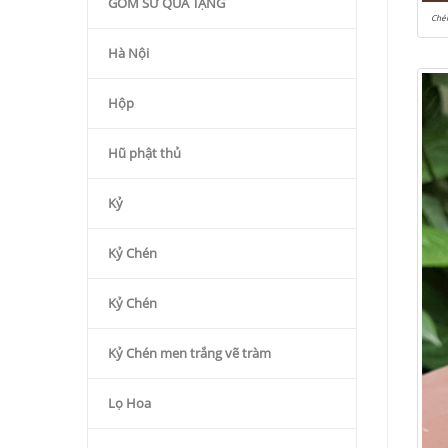
GỐM SỨ QÙA TẶNG
Ché
Hà Nội
Hộp
Hũ phật thủ
Kỷ
Kỷ Chén
Kỷ Chén
Kỷ Chén men trắng vẽ tràm
Lọ Hoa