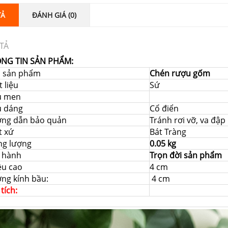
TẢ
ĐÁNH GIÁ (0)
TẢ
NG TIN SẢN PHẨM:
i sản phẩm
Chén rượu gốm
 liệu
Sứ
u men
u dáng
Cổ điển
ng dẫn bảo quản
Tránh rơi vỡ, va đậ
t xứ
Bát Tràng
ng lượng
0.05 kg
 hành
Trọn đời sản phẩm
ều cao
4 cm
ng kính bầu:
4 cm
 tích: