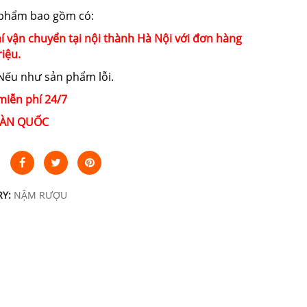
 phẩm bao gồm có:
í vận chuyển tại nội thành Hà Nội với đơn hàng
riệu.
ếu như sản phẩm lỗi.
miễn phí 24/7
ÀN QUỐC
RY:
NẬM RƯỢU