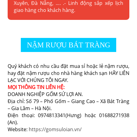
Xuyên, Đà Nẵng, …. .- Linh động sắp xếp lịch
giao hàng cho khách hàng.
NẬM RƯỢU BÁT TRÀNG
Quý khách có nhu cầu đặt mua sỉ hoặc lẻ nậm rượu,
hay đặt nậm rượu cho nhà hàng khách sạn HÃY LIÊN
LẠC VỚI CHÚNG TÔI NGAY.
MỌI THÔNG TIN LIÊN HỆ:
DOANH NGHIỆP GỐM SỨ LỢI AN.
Địa chỉ: Số 79 – Phố Gốm – Giang Cao – Xã Bát Tràng
– Gia Lâm – Hà Nội.
Điện thoại: 0974813341(Hưng) hoặc 01688271938
(An).
Website:
https://gomsuloian.vn/