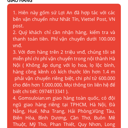
GIAO HÀNG
1. Hiên này gốm sứ Lợi An đã hợp tác với các
bên vận chuyển như Nhất Tín, Viettel Post, VN
post.
2. Quý khách chỉ cần nhận hàng, kiểm tra và
thanh toán tiền. Phí vận chuyển dưới 100.000
vnđ.
3. Với đơn hàng trên 2 triệu vnđ, chúng tôi sẽ
miễn phí chi phí vận chuyển trong nội thành Hà
Nội ( Không áp dụng với lọ hoa, lọ lộc bình,
hàng cồng kềnh có kích thước lớn hơn 1.4 m
phải vận chuyển riêng biệt, chi phí tử 600.000
cho đến hơn 1.000.000. Mọi thông tin liên hệ để
biết chi tiết: 0974813341 ).
4. Gomsuloian.vn
giao hàng toàn quốc, có đội
ngũ giao hàng riêng tại TPHCM, Hà Nội, Đà
Nẵng, Huế, Nha Trang, Hải Phòng,Vũng Tàu,
Biên Hòa, Bình Dương, Cần Thơ, Buôn Mê
Thuột, Mỹ Tho, Phan Thiết, Quy Nhơn, Long