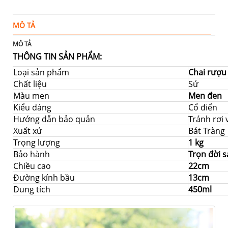
MÔ TẢ
Đ
MÔ TẢ
THÔNG TIN SẢN PHẨM:
Loại sản phẩm
Chai rượu
Chất liệu
Sứ
Màu men
Men đen
Kiểu dáng
Cổ điển
Hướng dẫn bảo quản
Tránh rơi
Xuất xứ
Bát Tràng
Trọng lượng
1 kg
Bảo hành
Trọn đời 
Chiều cao
22cm
Đường kính bầu
13cm
Dung tích
450ml