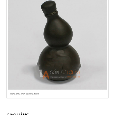
Nậm rượu men đen men khô