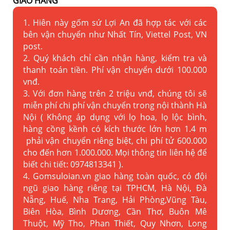
GIAO HÀNG
1. Hiên này gốm sứ Lợi An đã hợp tác với các
bên vận chuyển như Nhất Tín, Viettel Post, VN
post.
2. Quý khách chỉ cần nhận hàng, kiểm tra và
thanh toán tiền. Phí vận chuyển dưới 100.000
vnđ.
3. Với đơn hàng trên 2 triệu vnđ, chúng tôi sẽ
miễn phí chi phí vận chuyển trong nội thành Hà
Nội ( Không áp dụng với lọ hoa, lọ lộc bình,
hàng cồng kềnh có kích thước lớn hơn 1.4 m
phải vận chuyển riêng biệt, chi phí tử 600.000
cho đến hơn 1.000.000. Mọi thông tin liên hệ để
biết chi tiết: 0974813341 ).
4. Gomsuloian.vn
giao hàng toàn quốc, có đội
ngũ giao hàng riêng tại TPHCM, Hà Nội, Đà
Nẵng, Huế, Nha Trang, Hải Phòng,Vũng Tàu,
Biên Hòa, Bình Dương, Cần Thơ, Buôn Mê
Thuột, Mỹ Tho, Phan Thiết, Quy Nhơn, Long