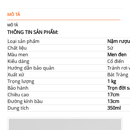
MÔ TẢ
Đ
MÔ TẢ
THÔNG TIN SẢN PHẨM:
Loại sản phẩm
Nậm rượu
Chất liệu
Sứ
Màu men
Men đen
Kiểu dáng
Cổ điển
Hướng dẫn bảo quản
Tránh rơi
Xuất xứ
Bát Tràng
Trọng lượng
1 kg
Bảo hành
Trọn đời 
Chiều cao
17cm
Đường kính bầu
13cm
Dung tích
350ml