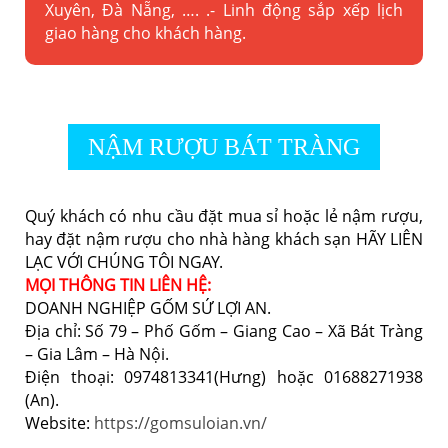
Xuyên, Đà Nẵng, …. .- Linh động sắp xếp lịch
giao hàng cho khách hàng.
NẬM RƯỢU BÁT TRÀNG
Quý khách có nhu cầu đặt mua sỉ hoặc lẻ nậm rượu,
hay đặt nậm rượu cho nhà hàng khách sạn HÃY LIÊN
LẠC VỚI CHÚNG TÔI NGAY.
MỌI THÔNG TIN LIÊN HỆ:
DOANH NGHIỆP GỐM SỨ LỢI AN.
Địa chỉ: Số 79 – Phố Gốm – Giang Cao – Xã Bát Tràng
– Gia Lâm – Hà Nội.
Điện thoại: 0974813341(Hưng) hoặc 01688271938
(An).
Website:
https://gomsuloian.vn/