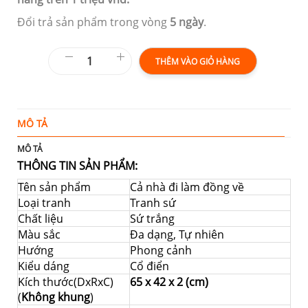
Đổi trả sản phẩm trong vòng
5 ngày
.
THÊM VÀO GIỎ HÀNG
MÔ TẢ
Đ
MÔ TẢ
THÔNG TIN SẢN PHẨM:
Tên sản phẩm
Cả nhà đi làm đồng về
Loại tranh
Tranh sứ
Chất liệu
Sứ trắng
Màu sắc
Đa dạng, Tự nhiên
Hướng
Phong cảnh
Kiểu dáng
Cổ điển
Kích thước(DxRxC)
65 x 42 x 2 (cm)
(
Không khung
)