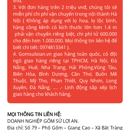
vnđ.
3. Với đơn hàng trên 2 triệu vnđ, chúng tôi sẽ
miễn phí chi phí vận chuyển trong nội thành Hà
Nội ( Không áp dụng với lọ hoa, lọ lộc bình,
hàng cồng kềnh có kích thước lớn hơn 1.4 m
phải vận chuyển riêng biệt, chi phí tử 600.000
cho đến hơn 1.000.000. Mọi thông tin liên hệ để
biết chi tiết: 0974813341 ).
4. Gomsuloian.vn
giao hàng toàn quốc, có đội
ngũ giao hàng riêng tại TPHCM, Hà Nội, Đà
Nẵng, Huế, Nha Trang, Hải Phòng,Vũng Tàu,
Biên Hòa, Bình Dương, Cần Thơ, Buôn Mê
Thuột, Mỹ Tho, Phan Thiết, Quy Nhơn, Long
Xuyên, Đà Nẵng, …. .- Linh động sắp xếp lịch
giao hàng cho khách hàng.
MỌI THÔNG TIN LIÊN HỆ:
DOANH NGHIỆP GỐM SỨ LỢI AN.
Địa chỉ: Số 79 – Phố Gốm – Giang Cao – Xã Bát Tràng