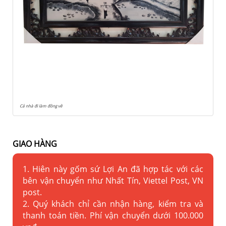
Cả nhà đi làm đồng về
GIAO HÀNG
1. Hiên này gốm sứ Lợi An đã hợp tác với các
bên vận chuyển như Nhất Tín, Viettel Post, VN
post.
2. Quý khách chỉ cần nhận hàng, kiểm tra và
thanh toán tiền. Phí vận chuyển dưới 100.000