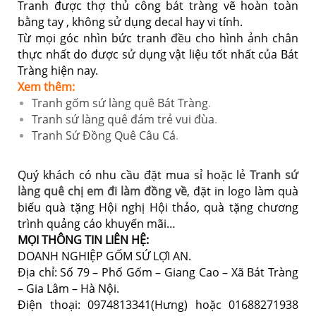
Tranh được thợ thủ công bát tràng vẽ hoàn toàn
bằng tay , không sử dụng decal hay vi tính.
Từ mọi góc nhìn bức tranh đều cho hình ảnh chân
thực nhất do được sử dụng vật liệu tốt nhất của Bát
Tràng hiện nay.
Xem thêm:
Tranh gốm sứ làng quê Bát Tràng
.
Tranh sứ làng quê đám trẻ vui đùa
.
Tranh Sứ Đồng Quê Câu Cá
.
Quý khách có nhu cầu đặt mua sỉ hoặc lẻ
Tranh sứ
làng quê chị em đi làm đồng về
, đặt in logo làm quà
biếu quà tặng Hội nghị Hội thảo, quà tặng chương
trình quảng cáo khuyến mãi…
MỌI THÔNG TIN LIÊN HỆ:
DOANH NGHIỆP GỐM SỨ LỢI AN.
Địa chỉ: Số 79 – Phố Gốm – Giang Cao – Xã Bát Tràng
– Gia Lâm – Hà Nội.
Điện thoại: 0974813341(Hưng) hoặc 01688271938