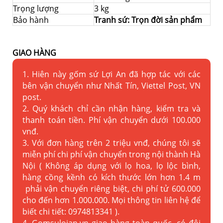
Trọng lượng
3 kg
Bảo hành
Tranh sứ: Trọn đời sản phẩm
GIAO HÀNG
1. Hiên này gốm sứ Lợi An đã hợp tác với các
bên vận chuyển như Nhất Tín, Viettel Post, VN
post.
2. Quý khách chỉ cần nhận hàng, kiểm tra và
thanh toán tiền. Phí vận chuyển dưới 100.000
vnđ.
3. Với đơn hàng trên 2 triệu vnđ, chúng tôi sẽ
miễn phí chi phí vận chuyển trong nội thành Hà
Nội ( Không áp dụng với lọ hoa, lọ lộc bình,
hàng cồng kềnh có kích thước lớn hơn 1.4 m
phải vận chuyển riêng biệt, chi phí tử 600.000
cho đến hơn 1.000.000. Mọi thông tin liên hệ để
biết chi tiết: 0974813341 ).