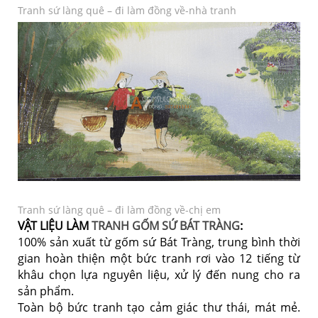
Tranh sứ làng quê – đi làm đồng về-nhà tranh
Tranh sứ làng quê – đi làm đồng về-chị em
VẬT LIỆU LÀM
TRANH GỐM SỨ BÁT TRÀNG
:
100% sản xuất từ gốm sứ Bát Tràng, trung bình thời
gian hoàn thiện một bức tranh rơi vào 12 tiếng từ
khâu chọn lựa nguyên liệu, xử lý đến nung cho ra
sản phẩm.
Toàn bộ bức tranh tạo cảm giác thư thái, mát mẻ.