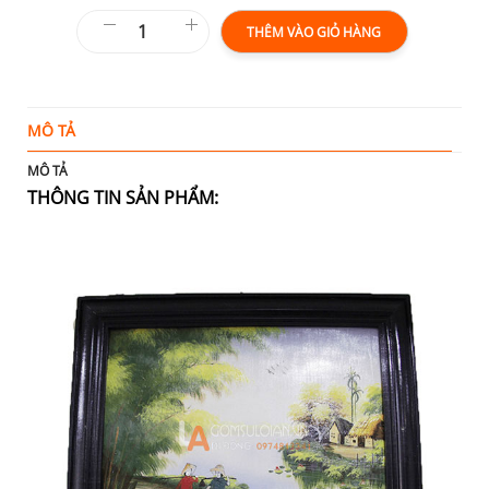
THÊM VÀO GIỎ HÀNG
MÔ TẢ
T
MÔ TẢ
THÔNG TIN SẢN PHẨM: