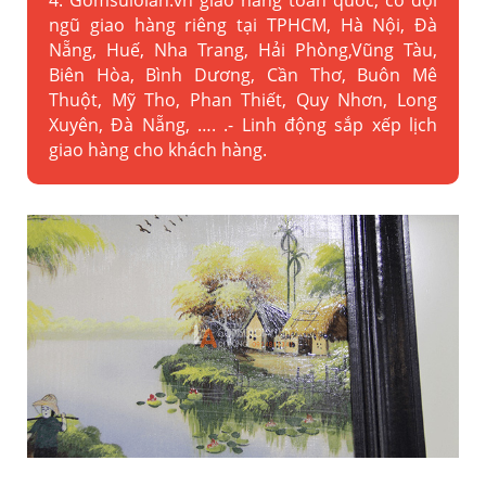
4. Gomsuloian.vn
giao hàng toàn quốc, có đội
ngũ giao hàng riêng tại TPHCM, Hà Nội, Đà
Nẵng, Huế, Nha Trang, Hải Phòng,Vũng Tàu,
Biên Hòa, Bình Dương, Cần Thơ, Buôn Mê
Thuột, Mỹ Tho, Phan Thiết, Quy Nhơn, Long
Xuyên, Đà Nẵng, …. .- Linh động sắp xếp lịch
giao hàng cho khách hàng.