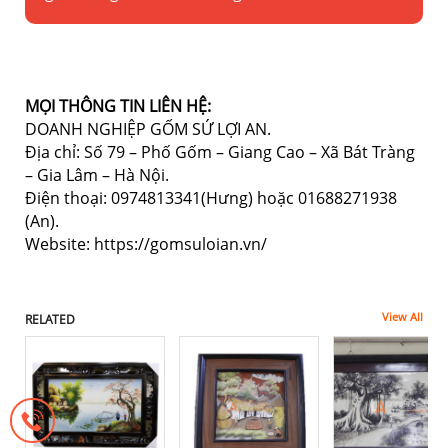
MỌI THÔNG TIN LIÊN HỆ:
DOANH NGHIỆP GỐM SỨ LỢI AN.
Địa chỉ: Số 79 – Phố Gốm – Giang Cao – Xã Bát Tràng
– Gia Lâm – Hà Nội.
Điện thoại: 0974813341(Hưng) hoặc 01688271938
(An).
Website: https://gomsuloian.vn/
View All
RELATED