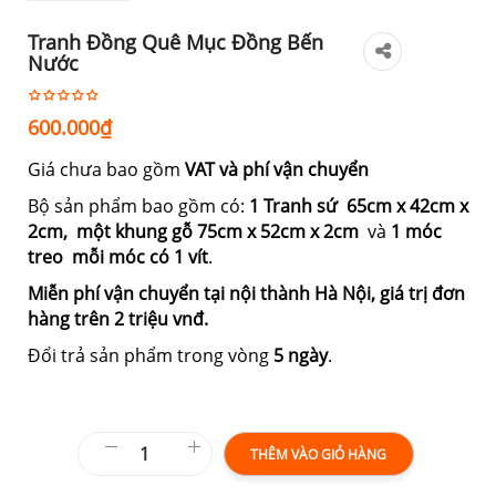
Tranh Đồng Quê Mục Đồng Bến
Nước
600.000
₫
Giá chưa bao gồm
VAT và phí vận chuyển
Bộ sản phẩm bao gồm có:
1 Tranh sứ 65cm
x 42cm x
2cm,
một khung gỗ 75cm x 52cm x 2cm
và
1
móc
treo mỗi móc có 1 vít
.
Miễn phí vận chuyển tại nội thành Hà Nội, giá trị đơn
hàng trên 2 triệu vnđ.
Đổi trả sản phẩm trong vòng
5 ngày
.
THÊM VÀO GIỎ HÀNG