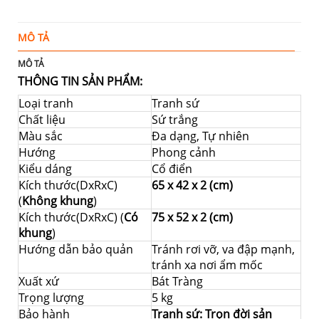
MÔ TẢ
Đ
MÔ TẢ
THÔNG TIN SẢN PHẨM:
Loại tranh
Tranh sứ
Chất liệu
Sứ trắng
Màu sắc
Đa dạng, Tự nhiên
Hướng
Phong cảnh
Kiểu dáng
Cổ điển
Kích thước(DxRxC)
65 x 42 x 2 (cm)
(
Không khung
)
Kích thước(DxRxC) (
Có
75 x 52 x 2 (cm)
khung
)
Hướng dẫn bảo quản
Tránh rơi vỡ, va đập mạnh,
tránh xa nơi ẩm mốc
Xuất xứ
Bát Tràng
Trọng lượng
5 kg
Bảo hành
Tranh sứ: Trọn đời sản