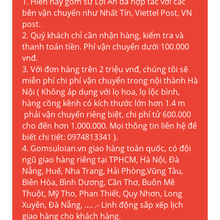
1. Hiên này gốm sứ Lợi An đã hợp tác với các
bên vận chuyển như Nhất Tín, Viettel Post, VN
post.
2. Quý khách chỉ cần nhận hàng, kiểm tra và
thanh toán tiền. Phí vận chuyển dưới 100.000
vnđ.
3. Với đơn hàng trên 2 triệu vnđ, chúng tôi sẽ
miễn phí chi phí vận chuyển trong nội thành Hà
Nội ( Không áp dụng với lọ hoa, lọ lộc bình,
hàng cồng kềnh có kích thước lớn hơn 1.4 m
phải vận chuyển riêng biệt, chi phí tử 600.000
cho đến hơn 1.000.000. Mọi thông tin liên hệ để
biết chi tiết: 0974813341 ).
4. Gomsuloian.vn
giao hàng toàn quốc, có đội
ngũ giao hàng riêng tại TPHCM, Hà Nội, Đà
Nẵng, Huế, Nha Trang, Hải Phòng,Vũng Tàu,
Biên Hòa, Bình Dương, Cần Thơ, Buôn Mê
Thuột, Mỹ Tho, Phan Thiết, Quy Nhơn, Long
Xuyên, Đà Nẵng, …. .- Linh động sắp xếp lịch
giao hàng cho khách hàng.