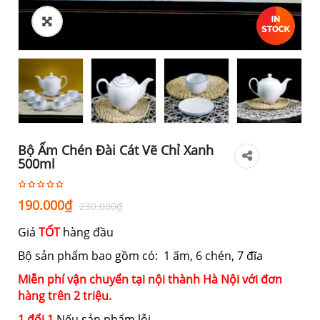
Bộ Ấm Chén Đài Cát Vẽ Chỉ Xanh
500ml
Giá
Giá
190.000
₫
230.000
₫
gốc
hiện
Giá
TỐT
hàng đầu
là:
tại
230.000₫.
là:
Bộ sản phẩm bao gồm có: 1 ấm, 6 chén, 7 đĩa
190.000₫.
Miễn phí vận chuyển tại nội thành Hà Nội với đơn
hàng trên 2 triệu.
1 đổi 1
Nếu sản phẩm lỗi.