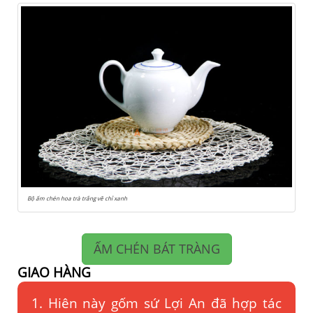
Bộ ấm chén hoa trà trắng vẽ chỉ xanh
ẤM CHÉN BÁT TRÀNG
GIAO HÀNG
1. Hiên này gốm sứ Lợi An đã hợp tác