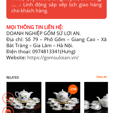
…. .- Linh động sắp xếp lịch giao hàng
cho khách hàng.
MỌI THÔNG TIN LIÊN HỆ:
DOANH NGHIỆP GỐM SỨ LỢI AN.
Địa chỉ: Số 79 – Phố Gốm – Giang Cao – Xã
Bát Tràng – Gia Lâm – Hà Nội.
Điện thoại: 0974813341(Hưng)
Website:
https://gomsuloian.vn/
View All
RELATED
-25%
-25%