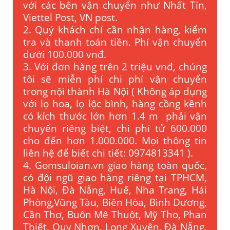
với các bên vận chuyển như Nhất Tín,
Viettel Post, VN post.
2. Quý khách chỉ cần nhận hàng, kiểm
tra và thanh toán tiền. Phí vận chuyển
dưới 100.000 vnđ.
3. Với đơn hàng trên 2 triệu vnđ, chúng
tôi sẽ miễn phí chi phí vận chuyển
trong nội thành Hà Nội ( Không áp dụng
với lọ hoa, lọ lộc bình, hàng cồng kềnh
có kích thước lớn hơn 1.4 m phải vận
chuyển riêng biệt, chi phí tử 600.000
cho đến hơn 1.000.000. Mọi thông tin
liên hệ để biết chi tiết: 0974813341 ).
4. Gomsuloian.vn
giao hàng toàn quốc,
có đội ngũ giao hàng riêng tại TPHCM,
Hà Nội, Đà Nẵng, Huế, Nha Trang, Hải
Phòng,Vũng Tàu, Biên Hòa, Bình Dương,
Cần Thơ, Buôn Mê Thuột, Mỹ Tho, Phan
Thiết, Quy Nhơn, Long Xuyên, Đà Nẵng,