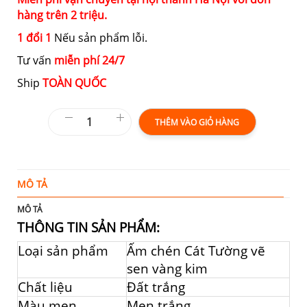
hàng trên 2 triệu.
1 đổi 1
Nếu sản phẩm lỗi.
Tư vấn
miễn phí 24/7
Ship
TOÀN QUỐC
THÊM VÀO GIỎ HÀNG
MÔ TẢ
T
MÔ TẢ
THÔNG TIN SẢN PHẨM:
Loại sản phẩm
Ấm chén Cát Tường vẽ
sen vàng kim
Chất liệu
Đất trắng
Màu men
Men trắng