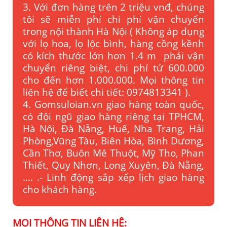
3. Với đơn hàng trên 2 triệu vnđ, chúng
tôi sẽ miễn phí chi phí vận chuyển
trong nội thành Hà Nội ( Không áp dụng
với lọ hoa, lọ lộc bình, hàng cồng kềnh
có kích thước lớn hơn 1.4 m phải vận
chuyển riêng biệt, chi phí tử 600.000
cho đến hơn 1.000.000. Mọi thông tin
liên hệ để biết chi tiết: 0974813341 ).
4. Gomsuloian.vn
giao hàng toàn quốc,
có đội ngũ giao hàng riêng tại TPHCM,
Hà Nội, Đà Nẵng, Huế, Nha Trang, Hải
Phòng,Vũng Tàu, Biên Hòa, Bình Dương,
Cần Thơ, Buôn Mê Thuột, Mỹ Tho, Phan
Thiết, Quy Nhơn, Long Xuyên, Đà Nẵng,
…. .- Linh động sắp xếp lịch giao hàng
cho khách hàng.
MỌI THÔNG TIN LIÊN HỆ: