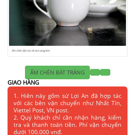
Ấm chén đài các vẽ sen vàng kim
ẤM CHÉN BÁT TRÀNG
GIAO HÀNG
1. Hiên này gốm sứ Lợi An đã hợp tác
với các bên vận chuyển như Nhất Tín,
Viettel Post, VN post.
2. Quý khách chỉ cần nhận hàng, kiểm
tra và thanh toán tiền. Phí vận chuyển
dưới 100.000 vnđ.