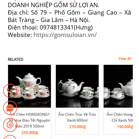
DOANH NGHIỆP GỐM SỨ LỢI AN.
Địa chỉ: Số 79 – Phố Gốm – Giang Cao – Xã
Bát Tràng – Gia Lâm – Hà Nội.
Điện thoại: 0974813341(Hưng)
Website:
https://gomsuloian.vn/
View All
RELATED
Ấm Chén HONGKONG1
Ấm Chén Trúc Vẽ Trúc
Ấm Chén HongKo
Vẽ Hoa Đào Tết Nguyên
Xanh 600ml
Chỉ Xanh 500ml
Đán 2019 500ml
270.000
₫
190.000
₫
250.000
₫