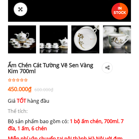
Ấm Chén Cát Tường Vẽ Sen Vàng
Kim 700ml
Giá
Giá
450.000
₫
600.000
₫
gốc
hiện
Giá
TỐT
hàng đầu
là:
tại
600.000₫.
là:
Thể tích:
450.000₫.
Bộ sản phẩm bao gồm có:
1 bộ ấm chén, 700ml. 7
đĩa, 1 ấm, 6 chén
Miễn phí vận chuyển tại nội thành Hà Nội với đơn