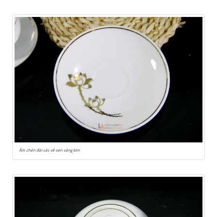
Ấm chén đài các vẽ sen vàng kim