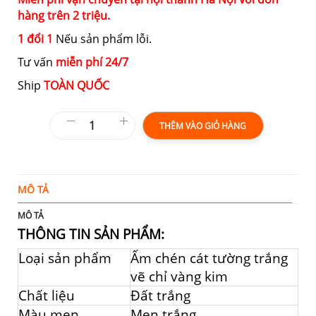
hàng trên 2 triệu.
1 đổi 1
Nếu sản phẩm lỗi.
Tư vấn
miễn phí 24/7
Ship
TOÀN QUỐC
THÊM VÀO GIỎ HÀNG
MÔ TẢ
T
MÔ TẢ
THÔNG TIN SẢN PHẨM:
Loại sản phẩm
Ấm chén cát tường trắng
vẽ chỉ vàng kim
Chất liệu
Đất trắng
Màu men
Men trắng