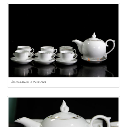
Ấm chén đài các vẽ chỉ vàng kim