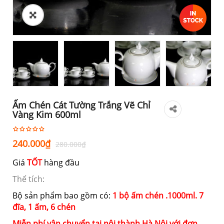
Ấm Chén Cát Tường Trắng Vẽ Chỉ
Vàng Kim 600ml
Giá
Giá
240.000
₫
280.000
₫
gốc
hiện
Giá
TỐT
hàng đầu
là:
tại
280.000₫.
là:
Thể tích:
240.000₫.
Bộ sản phẩm bao gồm có:
1 bộ ấm chén .1000ml. 7
đĩa, 1 ấm, 6 chén
Miễn phí vận chuyển tại nội thành Hà Nội với đơn