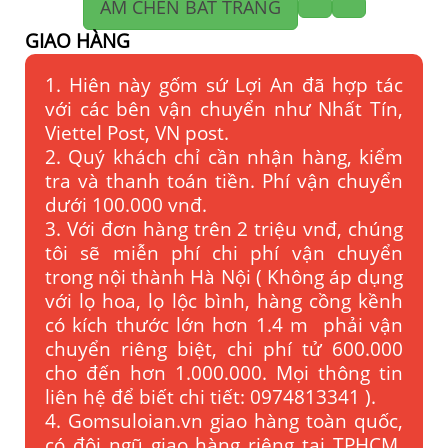
ẤM CHÉN BÁT TRÀNG
GIAO HÀNG
1. Hiên này gốm sứ Lợi An đã hợp tác
với các bên vận chuyển như Nhất Tín,
Viettel Post, VN post.
2. Quý khách chỉ cần nhận hàng, kiểm
tra và thanh toán tiền. Phí vận chuyển
dưới 100.000 vnđ.
3. Với đơn hàng trên 2 triệu vnđ, chúng
tôi sẽ miễn phí chi phí vận chuyển
trong nội thành Hà Nội ( Không áp dụng
với lọ hoa, lọ lộc bình, hàng cồng kềnh
có kích thước lớn hơn 1.4 m phải vận
chuyển riêng biệt, chi phí tử 600.000
cho đến hơn 1.000.000. Mọi thông tin
liên hệ để biết chi tiết: 0974813341 ).
4. Gomsuloian.vn
giao hàng toàn quốc,
có đội ngũ giao hàng riêng tại TPHCM,