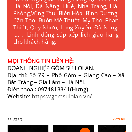
Hà Nội, Đà Nẵng, Huế, Nha Trang, Hải
Phòng,Vũng Tàu, Biên Hòa, Bình Dương,
Cần Thơ, Buôn Mê Thuột, Mỹ Tho, Phan
Thiết, Quy Nhơn, Long Xuyên, Đà Nẵng,
…. .- Linh động sắp xếp lịch giao hàng
cho khách hàng.
MỌI THÔNG TIN LIÊN HỆ:
DOANH NGHIỆP GỐM SỨ LỢI AN.
Địa chỉ: Số 79 – Phố Gốm – Giang Cao – Xã
Bát Tràng – Gia Lâm – Hà Nội.
Điện thoại: 0974813341(Hưng)
Website:
https://gomsuloian.vn/
View All
RELATED