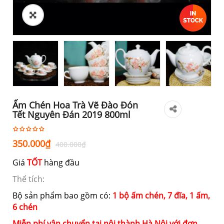
Ấm Chén Hoa Trà Vẽ Đào Đón
Tết Nguyên Đán 2019 800ml
Giá
Giá
350.000
₫
400.000
₫
gốc
hiện
Giá
TỐT
hàng đầu
là:
tại
400.000₫.
là:
Thể tích:
350.000₫.
Bộ sản phẩm bao gồm có:
1 bộ ấm chén, 7 đĩa, 1 ấm,
6 chén
Miễn phí vận chuyển tại nội thành Hà Nội với đơn