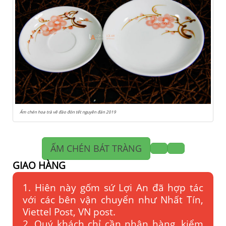
Ấm chén hoa trà vẽ đào đón tết nguyên đán 2019
ẤM CHÉN BÁT TRÀNG
GIAO HÀNG
1. Hiên này gốm sứ Lợi An đã hợp tác
với các bên vận chuyển như Nhất Tín,
Viettel Post, VN post.
2. Quý khách chỉ cần nhận hàng, kiểm