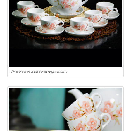
Ấm chén hoa trà vẽ đào đón tết nguyên đán 2019