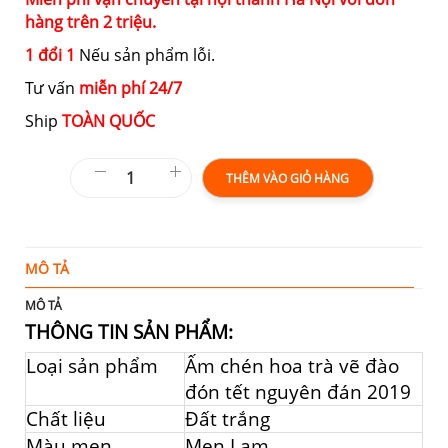
hàng trên 2 triệu.
1 đổi 1
Nếu sản phẩm lỗi.
Tư vấn
miễn phí 24/7
Ship
TOÀN QUỐC
THÊM VÀO GIỎ HÀNG
MÔ TẢ
T
MÔ TẢ
THÔNG TIN SẢN PHẨM:
Loại sản phẩm
Ấm chén hoa trà vẽ đào
đón tết nguyên đán 2019
Chất liệu
Đất trắng
Màu men
Men Lam