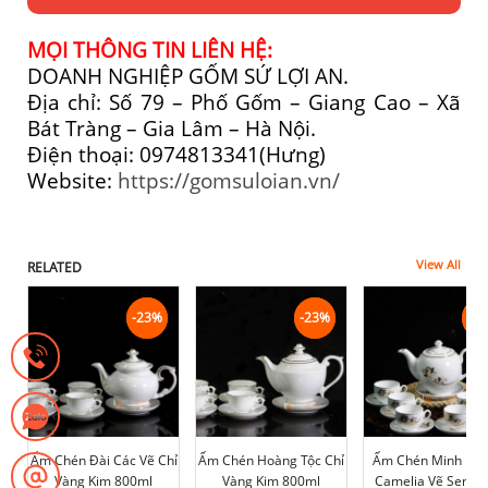
MỌI THÔNG TIN LIÊN HỆ:
DOANH NGHIỆP GỐM SỨ LỢI AN.
Địa chỉ: Số 79 – Phố Gốm – Giang Cao – Xã
Bát Tràng – Gia Lâm – Hà Nội.
Điện thoại: 0974813341(Hưng)
Website:
https://gomsuloian.vn/
View All
RELATED
-23%
-23%
-23%
-23%
-1
-1
Ấm Chén Đài Các Vẽ Chỉ
Ấm Chén Hoàng Tộc Chỉ
Ấm Chén Minh Lon
Vàng Kim 800ml
Vàng Kim 800ml
Camelia Vẽ Sen V