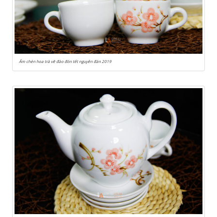
Ấm chén hoa trà vẽ đào đón tết nguyên đán 2019