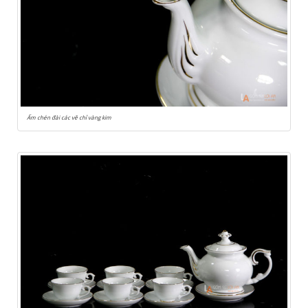
Ấm chén đài các vẽ chỉ vàng kim