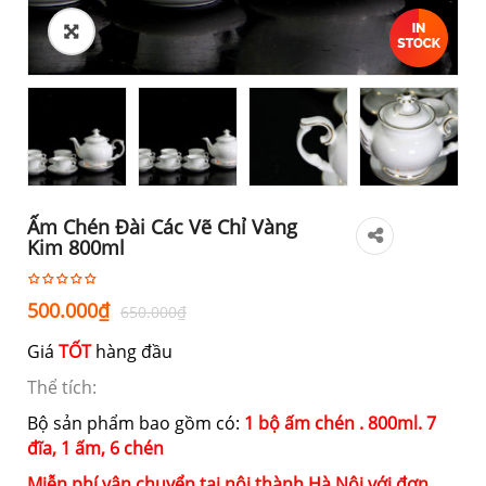
Ấm Chén Đài Các Vẽ Chỉ Vàng
Kim 800ml
Giá
Giá
500.000
₫
650.000
₫
gốc
hiện
Giá
TỐT
hàng đầu
là:
tại
650.000₫.
là:
Thể tích:
500.000₫.
Bộ sản phẩm bao gồm có:
1 bộ ấm chén . 800ml. 7
đĩa, 1 ấm, 6 chén
Miễn phí vận chuyển tại nội thành Hà Nội với đơn