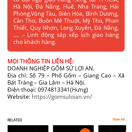
Hà Nội, Đà Nẵng, Huế, Nha Trang, Hải
Phòng,Vũng Tàu, Biên Hòa, Bình Dương,
Cần Thơ, Buôn Mê Thuột, Mỹ Tho, Phan
Thiết, Quy Nhơn, Long Xuyên, Đà Nẵng,
…. .- Linh động sắp xếp lịch giao hàng
cho khách hàng.
MỌI THÔNG TIN LIÊN HỆ:
DOANH NGHIỆP GỐM SỨ LỢI AN.
Địa chỉ: Số 79 – Phố Gốm – Giang Cao – Xã
Bát Tràng – Gia Lâm – Hà Nội.
Điện thoại: 0974813341(Hưng)
Website:
https://gomsuloian.vn/
View All
RELATED