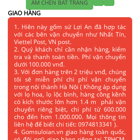
ẤM CHÉN BÁT TRÀNG
GIAO HÀNG
1. Hiên này gốm sứ Lợi An đã hợp tác
với các bên vận chuyển như Nhất Tín,
Viettel Post, VN post.
2. Quý khách chỉ cần nhận hàng, kiểm
tra và thanh toán tiền. Phí vận chuyển
dưới 100.000 vnđ.
3. Với đơn hàng trên 2 triệu vnđ, chúng
tôi sẽ miễn phí chi phí vận chuyển
trong nội thành Hà Nội ( Không áp dụng
với lọ hoa, lọ lộc bình, hàng cồng kềnh
có kích thước lớn hơn 1.4 m phải vận
chuyển riêng biệt, chi phí tử 600.000
cho đến hơn 1.000.000. Mọi thông tin
liên hệ để biết chi tiết: 0974813341 ).
4. Gomsuloian.vn
giao hàng toàn quốc,
có đội ngũ giao hàng riêng tại TPHCM,