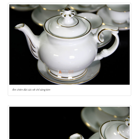
Ấm chén đài các vẽ chỉ vàng kim