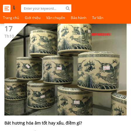
Toggle
navigation
Trang chủ
Giới thiệu
Vận chuyển
Bảo hành
Tư Vấn
17
Th10
Bát hương hóa âm tốt hay xấu, điềm gì?