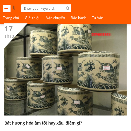
Toggle
navigation
Trang chủ
Giới thiệu
Vận chuyển
Bảo hành
Tư Vấn
17
Th10
Bát hương hóa âm tốt hay xấu, điềm gì?