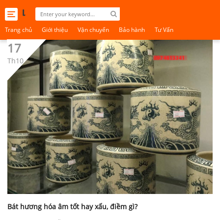
Toggle
navigation
Trang chủ
Giới thiệu
Vận chuyển
Bảo hành
Tư Vấn
17
Th10
Bát hương hóa âm tốt hay xấu, điềm gì?