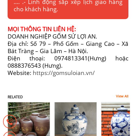
…. .- Linh động sắp xếp lịch giao hàng
cho khách hàng.
MỌI THÔNG TIN LIÊN HỆ:
DOANH NGHIỆP GỐM SỨ LỢI AN.
Địa chỉ: Số 79 – Phố Gốm – Giang Cao – Xã
Bát Tràng – Gia Lâm – Hà Nội.
Điện thoại: 0974813341(Hưng) hoặc
0888376543 (Hưng).
Website:
https://gomsuloian.vn/
View All
RELATED