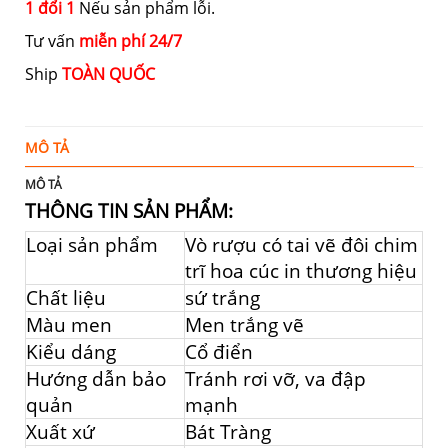
1 đổi 1
Nếu sản phẩm lỗi.
Tư vấn
miễn phí 24/7
Ship
TOÀN QUỐC
MÔ TẢ
Đ
MÔ TẢ
THÔNG TIN SẢN PHẨM:
Loại sản phẩm
Vò rượu có tai vẽ đôi chim
trĩ hoa cúc in thương hiệu
Chất liệu
sứ trắng
Màu men
Men trắng vẽ
Kiểu dáng
Cổ điển
Hướng dẫn bảo
Tránh rơi vỡ, va đập
quản
mạnh
Xuất xứ
Bát Tràng