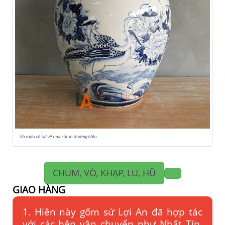
Vò rượu có tai vẽ hoa cúc in thương hiệu
CHUM, VÒ, KHẠP, LU, HŨ
GIAO HÀNG
1. Hiên này gốm sứ Lợi An đã hợp tác
với các bên vận chuyển như Nhất Tín,